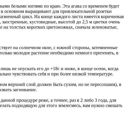
ными белыми нитями по краю. Эта агава со временем будет
ие в основном выращивают для привлекательной розетки
жизненный цикл. На конце каждого листа имеется коричневая
, заостренные, кустовидные, высотой до 2,5 м цветки очень
 на толстых коротких цветоножках, сначала зеленоватые,
вствует на солнечном окне, с южной стороны, затемненные
 только молодое растение необходимо немного притенять, в
лишь не опускать его до +18c и ниже, в конце осени, когда
льно чувствовать себя и при более низкой температуре.
ивом верхний слой должен быть сухим, но не пересохшим), в
ызвать загнивание.
анной процедуре реже, а точнее, раз в 2 либо 3 года, для
делать подходящую для этого землесмесь, вам нужно смешать