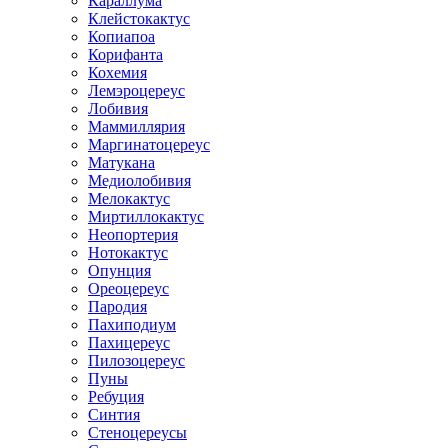
Караллума
Клейстокактус
Копиапоа
Корифанта
Кохемия
Лемэроцереус
Лобивия
Маммиллярия
Маргинатоцереус
Матукана
Медиолобивия
Мелокактус
Миртиллокактус
Неопортерия
Нотокактус
Опунция
Ореоцереус
Пародия
Пахиподиум
Пахицереус
Пилозоцереус
Пуны
Ребуция
Синтия
Стеноцереусы