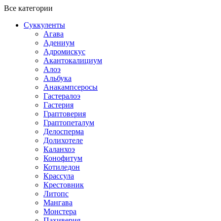
Все категории
Суккуленты
Агава
Адениум
Адромискус
Акантокалициум
Алоэ
Альбука
Анакампсеросы
Гастералоэ
Гастерия
Граптоверия
Граптопеталум
Делосперма
Долихотеле
Каланхоэ
Конофитум
Котиледон
Крассула
Крестовник
Литопс
Мангава
Монстера
Пахиверия