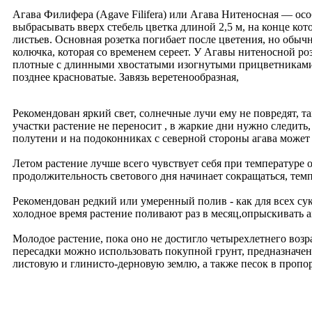
Агава Филифера (Agave Filifera) или Агава Нитеносная — ос
выбрасывать вверх стебель цветка длиной 2,5 м, на конце ко
листьев. Основная розетка погибает после цветения, но обы
колючка, которая со временем сереет. У Агавы нитеносной рo
плотные с длинными хвостатыми изогнутыми прицветниками. Ц
позднее красноватые. Завязь веретенообразная,
Рекомендован яркий свет, солнечные лучи ему не повредят, т
участки растение не переносит , в жаркие дни нужно следить,
полутени и на подоконниках с северной стороны агава может
Летом растение лучше всего чувствует себя при температуре о
продолжительность светового дня начинает сокращаться, темп
Рекомендован редкий или умеренный полив - как для всех сук
холодное время растение поливают раз в месяц,опрыскивать а
Молодое растение, пока оно не достигло четырехлетнего возра
пересадки можно использовать покупной грунт, предназначенн
листовую и глинисто-дерновую землю, а также песок в пропор