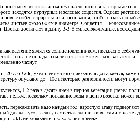
обенностью являются листья темно-зеленого цвета с орнаменталь
торого находятся пурпурные и зеленые соцветия. Однако растен
чно новые побеги прорастают из основания, чтобы начать новый 
зетка листьев около 60 см в диаметре. Соцветия — колосовидные
ветки достигают в длину 3-3, 5 см, колокольчатые, восходящие
ак как растение является солнцепоклонником, прекрасно себя чу
 чтобы вода не попадала на листья - это может вызывать ожоги ,
 медленно чахнут.
т +20 cдо +28c, увеличение этого показателя допускается, важно 
ературу опускают до +10c.некоторые разновидности могут норма
кулентов, 1-2 раза в десять дней в период вегетации (перед пол
гаву нельзя, поскольку попадание воды в центр розетки может в
ста, пересаживать надо каждый год, взрослую агаву подвергают д
ый для кактусов. если у вас есть желание, то вы сами можете с
ции 1:3:1, не забывайте про хороший дренаж.