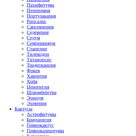
Пахифитумы
Пеперомия
Портулакария
Рипсалис
Сансевиерия
Седеверия
Седум
Семпервивум
Стапелии
Тилекодон
Титанопсис
Традесканция
Фокея
Хавортия
Хойя
Церопегия
Шлюмбергера
Эониум
Эхеверия
Кактусы
Астрофитумы
Браунингия
Гимнокактус
Гимнокалициумы