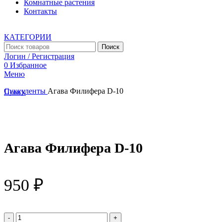
Комнатные растения
Контакты
КАТЕГОРИИ
Поиск
Логин / Регистрация
0
Избранное
Меню
Суккуленты
Агава Филифера D-10
Поиск
Увеличить
Агава Филифера D-10
950
₽
Количество