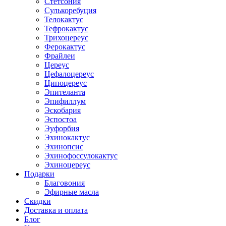
Стетсония
Сулькоребуция
Телокактус
Тефрокактус
Трихоцереус
Ферокактус
Фрайлеи
Цереус
Цефалоцереус
Ципоцереус
Эпителанта
Эпифиллум
Эскобария
Эспостоа
Эуфорбия
Эхинокактус
Эхинопсис
Эхинофоссулокактус
Эхиноцереус
Подарки
Благовония
Эфирные масла
Скидки
Доставка и оплата
Блог