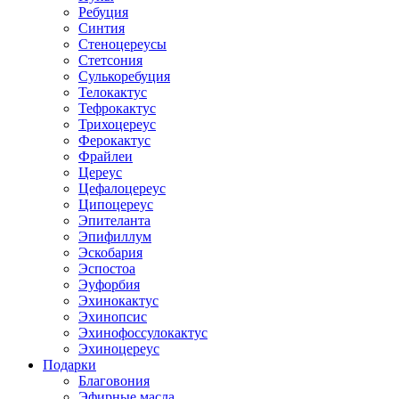
Ребуция
Синтия
Стеноцереусы
Стетсония
Сулькоребуция
Телокактус
Тефрокактус
Трихоцереус
Ферокактус
Фрайлеи
Цереус
Цефалоцереус
Ципоцереус
Эпителанта
Эпифиллум
Эскобария
Эспостоа
Эуфорбия
Эхинокактус
Эхинопсис
Эхинофоссулокактус
Эхиноцереус
Подарки
Благовония
Эфирные масла