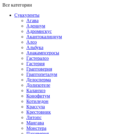
Все категории
Суккуленты
Агава
Адениум
Адромискус
Акантокалициум
Алоэ
Альбука
Анакампсеросы
Гастералоэ
Гастерия
Граптоверия
Граптопеталум
Делосперма
Долихотеле
Каланхоэ
Конофитум
Котиледон
Крассула
Крестовник
Литопс
Мангава
Монстера
Пахиверия