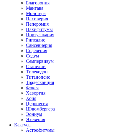
Благовония
Мангава
Монстера
Пахиверия
Пеперомия
Пахифитумы
Портулакария
Рипсалис
Сансевиерия
Седеверия
Седум
Семпервивум
Стапелии
Тилекодон
Титанопсис
Традесканция
Фокея
Хавортия
Хойя
Церопегия
Шлюмбергера
Эониум
Эхеверия
Кактусы
Астрофитумы