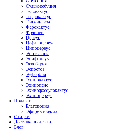
Стетсония
Сулькоребуция
Телокактус
Тефрокактус
Трихоцереус
Ферокактус
Фрайлеи
Цереус
Цефалоцереус
Ципоцереус
Эпителанта
Эпифиллум
Эскобария
Эспостоа
Эуфорбия
Эхинокактус
Эхинопсис
Эхинофоссулокактус
Эхиноцереус
Подарки
Благовония
Эфирные масла
Скидки
Доставка и оплата
Блог