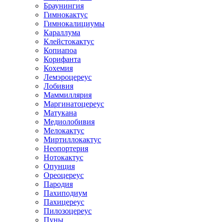
Браунингия
Гимнокактус
Гимнокалициумы
Караллума
Клейстокактус
Копиапоа
Корифанта
Кохемия
Лемэроцереус
Лобивия
Маммиллярия
Маргинатоцереус
Матукана
Медиолобивия
Мелокактус
Миртиллокактус
Неопортерия
Нотокактус
Опунция
Ореоцереус
Пародия
Пахиподиум
Пахицереус
Пилозоцереус
Пуны