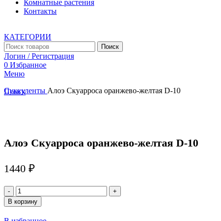
Комнатные растения
Контакты
КАТЕГОРИИ
Поиск
Логин / Регистрация
0
Избранное
Меню
Суккуленты
Алоэ Скуарроса оранжево-желтая D-10
Поиск
Увеличить
Алоэ Скуарроса оранжево-желтая D-10
1440
₽
Количество
товара
В корзину
Алоэ
Скуарроса
В избранное