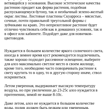
ветвящийся у основания. Высокие эстетические качества
растению придает как форма растения, подобная
распускающемуся бутону, так и необычный зелено-желтый
окрас листвы. Листовые пластины Скуарроса – мясистые,
сочные, почти правильной треугольной формы с
зубчиками на краях. Это неприхотливое растение будет
отлично чувствовать себя как в домашних условиях, так и
в офисе или кабинете. Подойдет даже для новичков-
цветоводов.
Нуждается в большем количестве яркого солнечного света,
иногда в зимнее время куст рекомендуется подсвечивать,
также хорошо подходит рассеянное освещение, выберите
для алоэ максимально светлое место в своем жилище,
кроме того, необходимо часто поворачивать растение к
свету крутить то в одну, то в другую сторону иначе, ствол
искривиться.
Летом умеренная, выдерживает высокую температуру
воздуха, но при увеличении до 23-25с алоэ нуждается в
притенении, зимой не выше 8-10с.
Даже летом, алоэ не нуждается в большом количестве
воды, полив должен быть редким или умеренным,