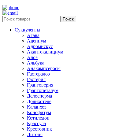
Поиск
Суккуленты
Агава
Адениум
Адромискус
Акантокалициум
Алоэ
Альбука
Анакампсеросы
Гастералоэ
Гастерия
Граптоверия
Граптопеталум
Делосперма
Долихотеле
Каланхоэ
Конофитум
Котиледон
Крассула
Крестовник
Литопс