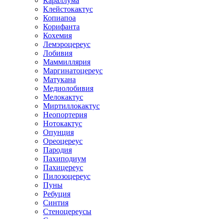
Караллума
Клейстокактус
Копиапоа
Корифанта
Кохемия
Лемэроцереус
Лобивия
Маммиллярия
Маргинатоцереус
Матукана
Медиолобивия
Мелокактус
Миртиллокактус
Неопортерия
Нотокактус
Опунция
Ореоцереус
Пародия
Пахиподиум
Пахицереус
Пилозоцереус
Пуны
Ребуция
Синтия
Стеноцереусы