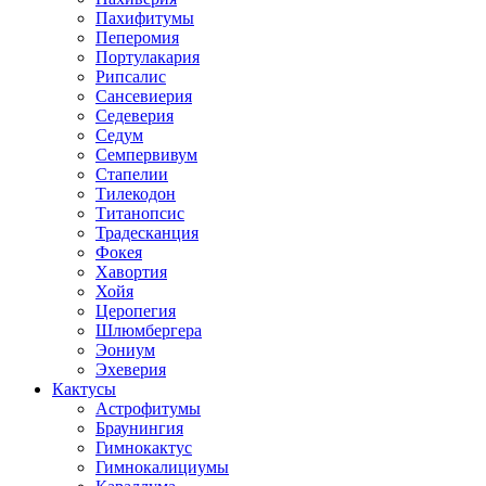
Пахифитумы
Пеперомия
Портулакария
Рипсалис
Сансевиерия
Седеверия
Седум
Семпервивум
Стапелии
Тилекодон
Титанопсис
Традесканция
Фокея
Хавортия
Хойя
Церопегия
Шлюмбергера
Эониум
Эхеверия
Кактусы
Астрофитумы
Браунингия
Гимнокактус
Гимнокалициумы