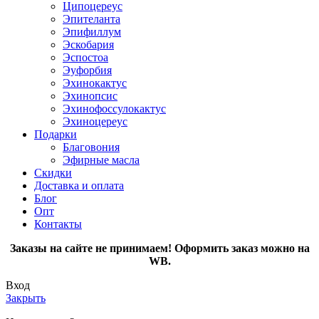
Ципоцереус
Эпителанта
Эпифиллум
Эскобария
Эспостоа
Эуфорбия
Эхинокактус
Эхинопсис
Эхинофоссулокактус
Эхиноцереус
Подарки
Благовония
Эфирные масла
Скидки
Доставка и оплата
Блог
Опт
Контакты
Заказы на сайте не принимаем! Оформить заказ можно на
WB.
Вход
Закрыть