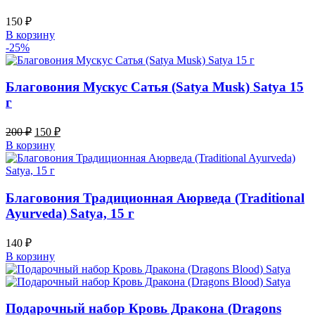
150
₽
В корзину
-25%
Благовония Мускус Сатья (Satya Musk) Satya 15
г
200
₽
150
₽
В корзину
Благовония Традиционная Аюрведа (Traditional
Ayurveda) Satya, 15 г
140
₽
В корзину
Подарочный набор Кровь Дракона (Dragons