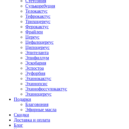
Стетсония
Сулькоребуция
Телокактус
Тефрокактус
Трихоцереус
Ферокактус
Фрайлеи
Цереус
Цефалоцереус
Ципоцереус
Эпителанта
Эпифиллум
Эскобария
Эспостоа
Эуфорбия
Эхинокактус
Эхинопсис
Эхинофоссулокактус
Эхиноцереус
Подарки
Благовония
Эфирные масла
Скидки
Доставка и оплата
Блог