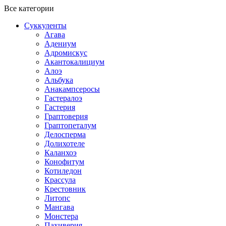
Все категории
Суккуленты
Агава
Адениум
Адромискус
Акантокалициум
Алоэ
Альбука
Анакампсеросы
Гастералоэ
Гастерия
Граптоверия
Граптопеталум
Делосперма
Долихотеле
Каланхоэ
Конофитум
Котиледон
Крассула
Крестовник
Литопс
Мангава
Монстера
Пахиверия