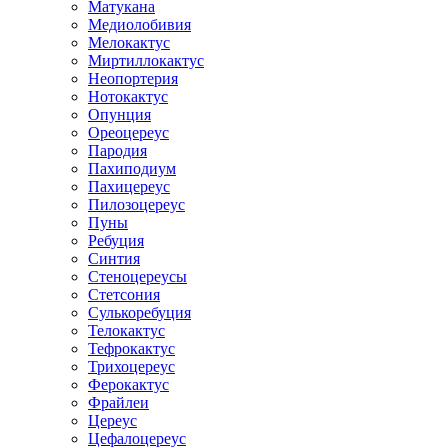
Матукана
Медиолобивия
Мелокактус
Миртиллокактус
Неопортерия
Нотокактус
Опунция
Ореоцереус
Пародия
Пахиподиум
Пахицереус
Пилозоцереус
Пуны
Ребуция
Синтия
Стеноцереусы
Стетсония
Сулькоребуция
Телокактус
Тефрокактус
Трихоцереус
Ферокактус
Фрайлеи
Цереус
Цефалоцереус