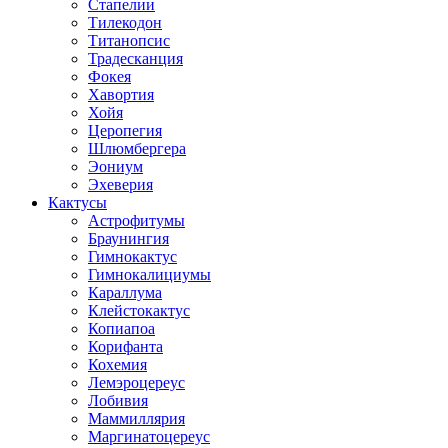
Стапелии
Тилекодон
Титанопсис
Традесканция
Фокея
Хавортия
Хойя
Церопегия
Шлюмбергера
Эониум
Эхеверия
Кактусы
Астрофитумы
Браунингия
Гимнокактус
Гимнокалициумы
Караллума
Клейстокактус
Копиапоа
Корифанта
Кохемия
Лемэроцереус
Лобивия
Маммиллярия
Маргинатоцереус