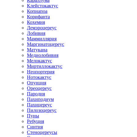
Караллума
Клейстокактус
Копиапоа
Корифанта
Кохемия
Лемэроцереус
Лобивия
Маммиллярия
Маргинатоцереус
Матукана
Медиолобивия
Мелокактус
Миртиллокактус
Неопортерия
Нотокактус
Опунция
Ореоцереус
Пародия
Пахиподиум
Пахицереус
Пилозоцереус
Пуны
Ребуция
Синтия
Стеноцереусы