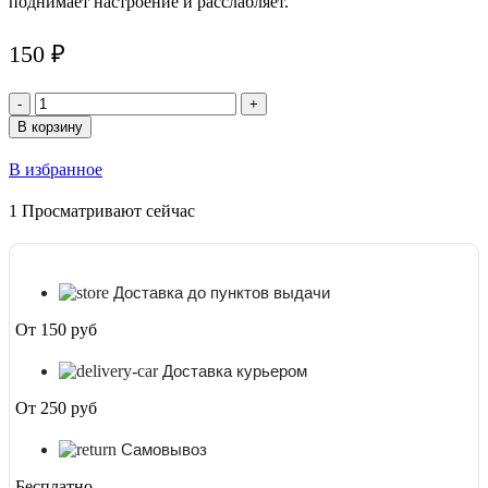
поднимает настроение и расслабляет.
150
₽
Количество
товара
В корзину
Благовония
Небесное
В избранное
блаженство
(Celestial
1
Просматривают сейчас
Bliss)
Satya,
15
г
Доставка до пунктов выдачи
От 150 руб
Доставка курьером
От 250 руб
Самовывоз
Бесплатно