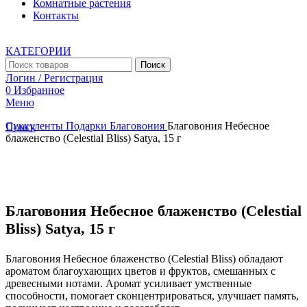
Комнатные растения
Контакты
КАТЕГОРИИ
Поиск
Логин / Регистрация
0
Избранное
Меню
Суккуленты
Подарки
Благовония
Благовония Небесное
Поиск
блаженство (Celestial Bliss) Satya, 15 г
Увеличить
Благовония Небесное блаженство (Celestial
Bliss) Satya, 15 г
Благовония Небесное блаженство (Celestial Bliss) обладают
ароматом благоухающих цветов и фруктов, смешанных с
древесными нотами. Аромат усиливает умственные
способности, помогает сконцентрироваться, улучшает память,