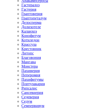
Анакампсеросы
Гастералоэ
Гастерия
Граптоверия
Граптопеталум
Делосперма
Долихотеле
Каланхоэ
Конофитум
Котиледон
Крассула
Крестовник
Литопс
Благовония
Мангава
Монстера
Пахиверия
Пеперомия
Пахифитумы
Портулакария
Рипсалис
Сансевиерия
Седеверия
Седум
Семпервивум