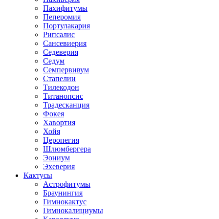
Пахифитумы
Пеперомия
Портулакария
Рипсалис
Сансевиерия
Седеверия
Седум
Семпервивум
Стапелии
Тилекодон
Титанопсис
Традесканция
Фокея
Хавортия
Хойя
Церопегия
Шлюмбергера
Эониум
Эхеверия
Кактусы
Астрофитумы
Браунингия
Гимнокактус
Гимнокалициумы