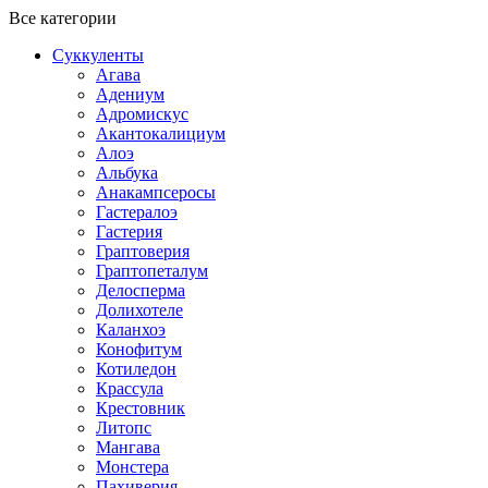
Все категории
Суккуленты
Агава
Адениум
Адромискус
Акантокалициум
Алоэ
Альбука
Анакампсеросы
Гастералоэ
Гастерия
Граптоверия
Граптопеталум
Делосперма
Долихотеле
Каланхоэ
Конофитум
Котиледон
Крассула
Крестовник
Литопс
Мангава
Монстера
Пахиверия