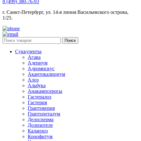
8 (499) 380-76-93
г. Санкт-Петербург, ул. 14-я линия Васильевского острова,
1/25.
Поиск
Суккуленты
Агава
Адениум
Адромискус
Акантокалициум
Алоэ
Альбука
Анакампсеросы
Гастералоэ
Гастерия
Граптоверия
Граптопеталум
Делосперма
Долихотеле
Каланхоэ
Конофитум