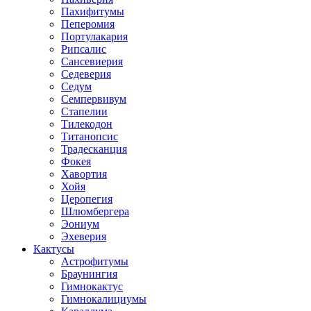
Пахифитумы
Пеперомия
Портулакария
Рипсалис
Сансевиерия
Седеверия
Седум
Семпервивум
Стапелии
Тилекодон
Титанопсис
Традесканция
Фокея
Хавортия
Хойя
Церопегия
Шлюмбергера
Эониум
Эхеверия
Кактусы
Астрофитумы
Браунингия
Гимнокактус
Гимнокалициумы