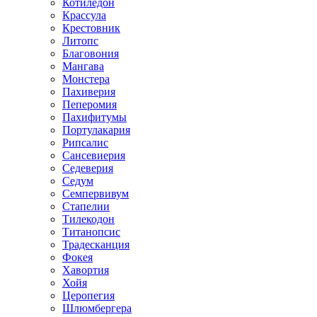
Котиледон
Крассула
Крестовник
Литопс
Благовония
Мангава
Монстера
Пахиверия
Пеперомия
Пахифитумы
Портулакария
Рипсалис
Сансевиерия
Седеверия
Седум
Семпервивум
Стапелии
Тилекодон
Титанопсис
Традесканция
Фокея
Хавортия
Хойя
Церопегия
Шлюмбергера