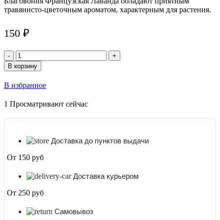
Благовония Французская Лаванда обладают приятным
травянисто-цветочным ароматом, характерным для растения.
150
₽
Количество
товара
В корзину
Благовония
Французская
В избранное
Лаванда
(French
1
Просматривают сейчас
Lavender)
Satya,
15
г
Доставка до пунктов выдачи
От 150 руб
Доставка курьером
От 250 руб
Самовывоз