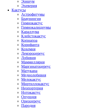
Эониум
Эхеверия
Кактусы
Астрофитумы
Браунингия
Гимнокактус
Гимнокалициумы
Караллума
Клейстокактус
Копиапоа
Корифанта
Кохемия
Лемэроцереус
Лобивия
Маммиллярия
Маргинатоцереус
Матукана
Медиолобивия
Мелокактус
Миртиллокактус
Неопортерия
Нотокактус
Опунция
Ореоцереус
Пародия