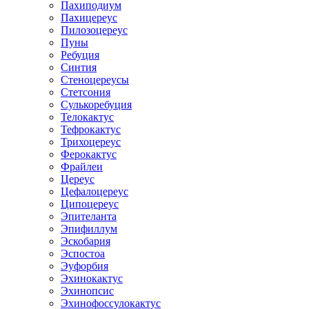
Пахиподиум
Пахицереус
Пилозоцереус
Пуны
Ребуция
Синтия
Стеноцереусы
Стетсония
Сулькоребуция
Телокактус
Тефрокактус
Трихоцереус
Ферокактус
Фрайлеи
Цереус
Цефалоцереус
Ципоцереус
Эпителанта
Эпифиллум
Эскобария
Эспостоа
Эуфорбия
Эхинокактус
Эхинопсис
Эхинофоссулокактус