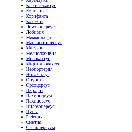
Караллума
Клейстокактус
Копиапоа
Корифанта
Кохемия
Лемэроцереус
Лобивия
Маммиллярия
Маргинатоцереус
Матукана
Медиолобивия
Мелокактус
Миртиллокактус
Неопортерия
Нотокактус
Опунция
Ореоцереус
Пародия
Пахиподиум
Пахицереус
Пилозоцереус
Пуны
Ребуция
Синтия
Стеноцереусы