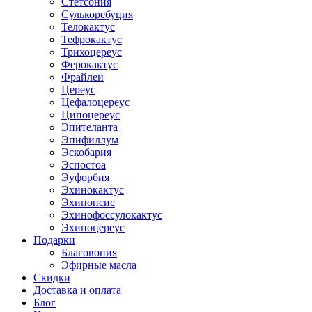
Стетсония
Сулькоребуция
Телокактус
Тефрокактус
Трихоцереус
Ферокактус
Фрайлеи
Цереус
Цефалоцереус
Ципоцереус
Эпителанта
Эпифиллум
Эскобария
Эспостоа
Эуфорбия
Эхинокактус
Эхинопсис
Эхинофоссулокактус
Эхиноцереус
Подарки
Благовония
Эфирные масла
Скидки
Доставка и оплата
Блог