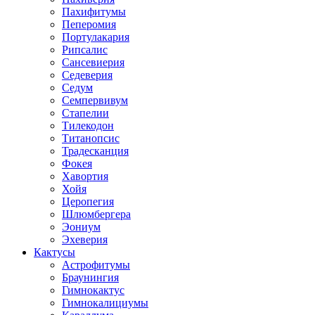
Пахифитумы
Пеперомия
Портулакария
Рипсалис
Сансевиерия
Седеверия
Седум
Семпервивум
Стапелии
Тилекодон
Титанопсис
Традесканция
Фокея
Хавортия
Хойя
Церопегия
Шлюмбергера
Эониум
Эхеверия
Кактусы
Астрофитумы
Браунингия
Гимнокактус
Гимнокалициумы