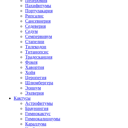
Пеперомия
Пахифитумы
Портулакария
Рипсалис
Сансевиерия
Седеверия
Седум
Семпервивум
Стапелии
Тилекодон
Титанопсис
Традесканция
Фокея
Хавортия
Хойя
Церопегия
Шлюмбергера
Эониум
Эхеверия
Кактусы
Астрофитумы
Браунингия
Гимнокактус
Гимнокалициумы
Караллума