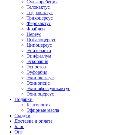
Сулькоребуция
Телокактус
Тефрокактус
Трихоцереус
Ферокактус
Фрайлеи
Цереус
Цефалоцереус
Ципоцереус
Эпителанта
Эпифиллум
Эскобария
Эспостоа
Эуфорбия
Эхинокактус
Эхинопсис
Эхинофоссулокактус
Эхиноцереус
Подарки
Благовония
Эфирные масла
Скидки
Доставка и оплата
Блог
Опт