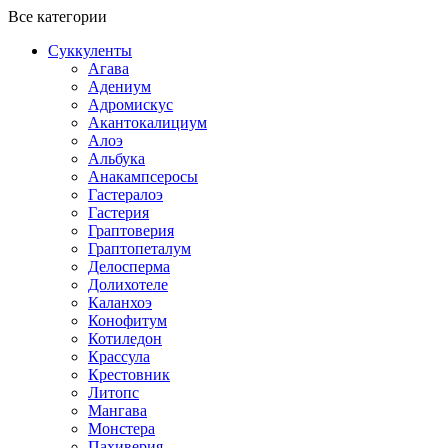
Все категории
Суккуленты
Агава
Адениум
Адромискус
Акантокалициум
Алоэ
Альбука
Анакампсеросы
Гастералоэ
Гастерия
Граптоверия
Граптопеталум
Делосперма
Долихотеле
Каланхоэ
Конофитум
Котиледон
Крассула
Крестовник
Литопс
Мангава
Монстера
Пахиверия