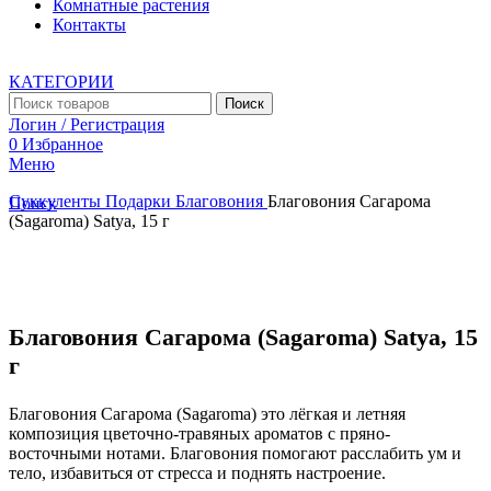
Комнатные растения
Контакты
КАТЕГОРИИ
Поиск
Логин / Регистрация
0
Избранное
Меню
Суккуленты
Подарки
Благовония
Благовония Сагарома
Поиск
(Sagaroma) Satya, 15 г
Увеличить
Благовония Сагарома (Sagaroma) Satya, 15
г
Благовония Сагарома (Sagaroma) это лёгкая и летняя
композиция цветочно-травяных ароматов с пряно-
восточными нотами. Благовония помогают расслабить ум и
тело, избавиться от стресса и поднять настроение.