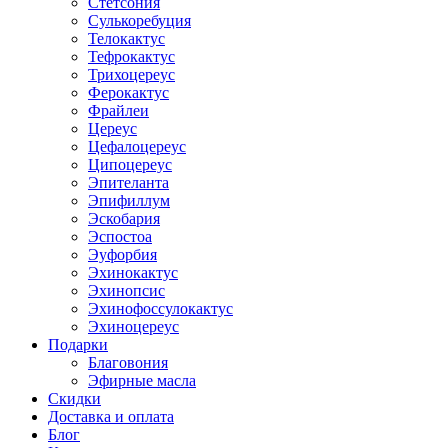
Стетсония
Сулькоребуция
Телокактус
Тефрокактус
Трихоцереус
Ферокактус
Фрайлеи
Цереус
Цефалоцереус
Ципоцереус
Эпителанта
Эпифиллум
Эскобария
Эспостоа
Эуфорбия
Эхинокактус
Эхинопсис
Эхинофоссулокактус
Эхиноцереус
Подарки
Благовония
Эфирные масла
Скидки
Доставка и оплата
Блог