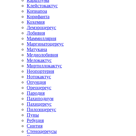
Караллума
Клейстокактус
Копиапоа
Корифанта
Кохемия
Лемэроцереус
Лобивия
Маммиллярия
Маргинатоцереус
Матукана
Медиолобивия
Мелокактус
Миртиллокактус
Неопортерия
Нотокактус
Опунция
Ореоцереус
Пародия
Пахиподиум
Пахицереус
Пилозоцереус
Пуны
Ребуция
Синтия
Стеноцереусы