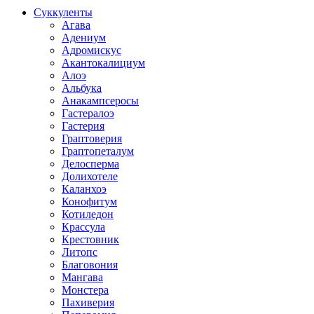
Суккуленты
Агава
Адениум
Адромискус
Акантокалициум
Алоэ
Альбука
Анакампсеросы
Гастералоэ
Гастерия
Граптоверия
Граптопеталум
Делосперма
Долихотеле
Каланхоэ
Конофитум
Котиледон
Крассула
Крестовник
Литопс
Благовония
Мангава
Монстера
Пахиверия