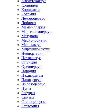
Клейстокактус
Копиапоа
Корифанта
Кохемия
Лемэроцереус
Лобивия
Маммиллярия
Маргинатоцереус
Матукана
Медиолобивия
Мелокактус
Миртиллокактус
Неопортерия
Нотокактус
Опунция
Ореоцереус
Пародия
Пахиподиум
Пахицереус
Пилозоцереус
Пуны
Ребуция
Синтия
Стеноцереусы
Стетсония