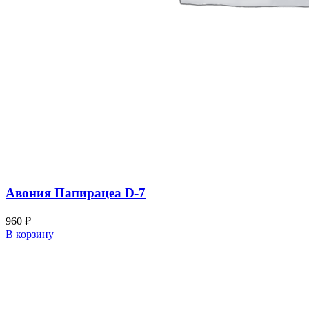
Авония Папирацеа D-7
960
₽
В корзину