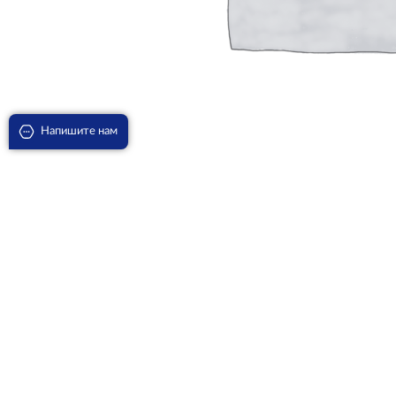
Напишите нам
Агава Американская Медиопикта Альба D-30
18320
₽
В корзину