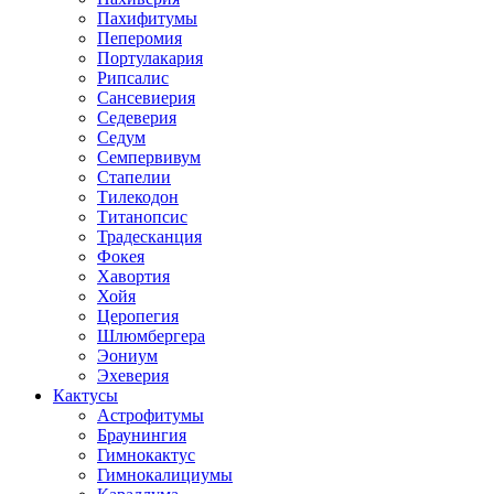
Пахифитумы
Пеперомия
Портулакария
Рипсалис
Сансевиерия
Седеверия
Седум
Семпервивум
Стапелии
Тилекодон
Титанопсис
Традесканция
Фокея
Хавортия
Хойя
Церопегия
Шлюмбергера
Эониум
Эхеверия
Кактусы
Астрофитумы
Браунингия
Гимнокактус
Гимнокалициумы