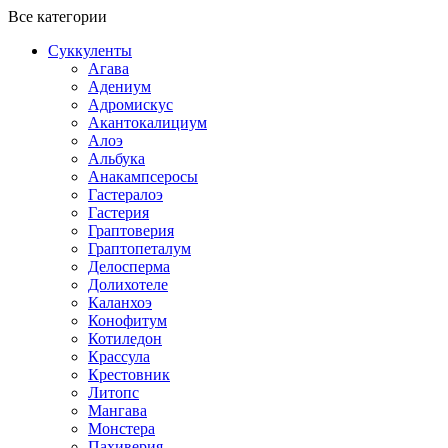
Все категории
Суккуленты
Агава
Адениум
Адромискус
Акантокалициум
Алоэ
Альбука
Анакампсеросы
Гастералоэ
Гастерия
Граптоверия
Граптопеталум
Делосперма
Долихотеле
Каланхоэ
Конофитум
Котиледон
Крассула
Крестовник
Литопс
Мангава
Монстера
Пахиверия