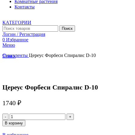
Комнатные растения
Контакты
КАТЕГОРИИ
Поиск
Логин / Регистрация
0
Избранное
Меню
Суккуленты
Цереус Форбеси Спиралис D-10
Поиск
Увеличить
Цереус Форбеси Спиралис D-10
1740
₽
Количество
товара
В корзину
Цереус
Форбеси
В избранное