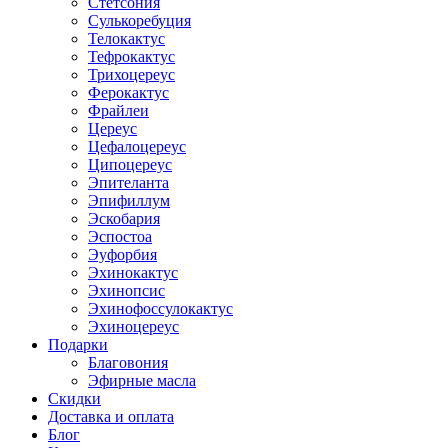
Стетсония
Сулькоребуция
Телокактус
Тефрокактус
Трихоцереус
Ферокактус
Фрайлеи
Цереус
Цефалоцереус
Ципоцереус
Эпителанта
Эпифиллум
Эскобария
Эспостоа
Эуфорбия
Эхинокактус
Эхинопсис
Эхинофоссулокактус
Эхиноцереус
Подарки
Благовония
Эфирные масла
Скидки
Доставка и оплата
Блог