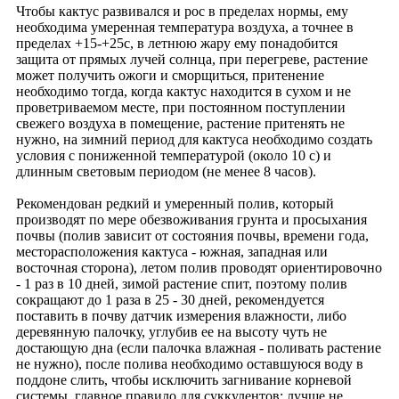
Чтобы кактус развивался и рос в пределах нормы, ему
необходима умеренная температура воздуха, а точнее в
пределах +15-+25с, в летнюю жару ему понадобится
защита от прямых лучей солнца, при перегреве, растение
может получить ожоги и сморщиться, притенение
необходимо тогда, когда кактус находится в сухом и не
проветриваемом месте, при постоянном поступлении
свежего воздуха в помещение, растение притенять не
нужно, на зимний период для кактуса необходимо создать
условия с пониженной температурой (около 10 с) и
длинным световым периодом (не менее 8 часов).
Рекомендован редкий и умеренный полив, который
производят по мере обезвоживания грунта и просыхания
почвы (полив зависит от состояния почвы, времени года,
месторасположения кактуса - южная, западная или
восточная сторона), летом полив проводят ориентировочно
- 1 раз в 10 дней, зимой растение спит, поэтому полив
сокращают до 1 раза в 25 - 30 дней, рекомендуется
поставить в почву датчик измерения влажности, либо
деревянную палочку, углубив ее на высоту чуть не
достающую дна (если палочка влажная - поливать растение
не нужно), после полива необходимо оставшуюся воду в
поддоне слить, чтобы исключить загнивание корневой
системы, главное правило для суккулентов: лучше не