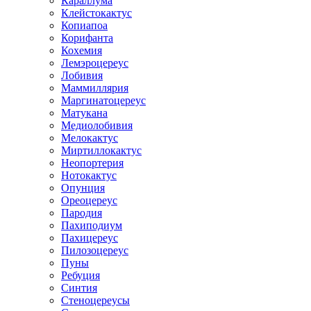
Караллума
Клейстокактус
Копиапоа
Корифанта
Кохемия
Лемэроцереус
Лобивия
Маммиллярия
Маргинатоцереус
Матукана
Медиолобивия
Мелокактус
Миртиллокактус
Неопортерия
Нотокактус
Опунция
Ореоцереус
Пародия
Пахиподиум
Пахицереус
Пилозоцереус
Пуны
Ребуция
Синтия
Стеноцереусы