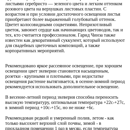
листьями серебристо — зеленого цвета и легким оттенком
розового цвета на верхушках листовых пластин. С
возрастом и при условии достаточного освещения листья
приобретают более выраженный голубоватый оттенок.
Цветет колосовидными соцветиями. Неприхотливый
цветок, завоюет сердце как начинающих цветоводов, так и
тех, кто считается профессионалом. Гарнд Чинза также
известен как декоративный суккулент, который используют
для свадебных цветочных композиций, а также
корпоративных мероприятий.
Рекомендовано яркое рассеянное освещение, при хорошем
освещении цвет эхеверии становится насыщенным,
розетки - крупными и плотными, при недостатке
освещения растение вытягивается, в осенне-зимний период
рекомендуется использовать дополнительное освещение.
В весенне-летний период эхеверия способна переносить
высокую температуру, оптимальная температура +22с-+27с,
в зимний период +10с-+15с, но не ниже +6с.
Рекомендован редкий и умеренный полив, летом - как
только высохнет верхний слой почвы, зимой - в
прохладном помещении 1 раз в месяц, если температура