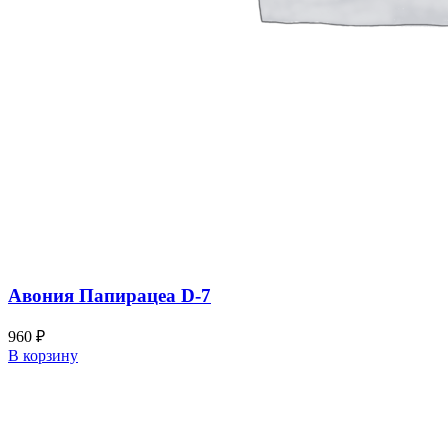
Авония Папирацеа D-7
960
₽
В корзину