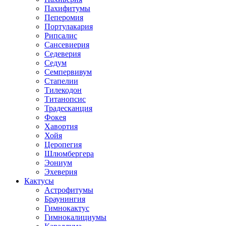
Пахифитумы
Пеперомия
Портулакария
Рипсалис
Сансевиерия
Седеверия
Седум
Семпервивум
Стапелии
Тилекодон
Титанопсис
Традесканция
Фокея
Хавортия
Хойя
Церопегия
Шлюмбергера
Эониум
Эхеверия
Кактусы
Астрофитумы
Браунингия
Гимнокактус
Гимнокалициумы