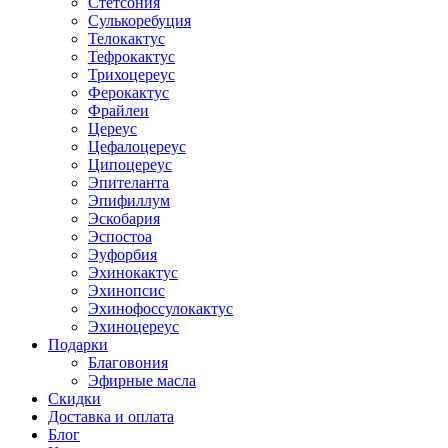
Стетсония
Сулькоребуция
Телокактус
Тефрокактус
Трихоцереус
Ферокактус
Фрайлеи
Цереус
Цефалоцереус
Ципоцереус
Эпителанта
Эпифиллум
Эскобария
Эспостоа
Эуфорбия
Эхинокактус
Эхинопсис
Эхинофоссулокактус
Эхиноцереус
Подарки
Благовония
Эфирные масла
Скидки
Доставка и оплата
Блог