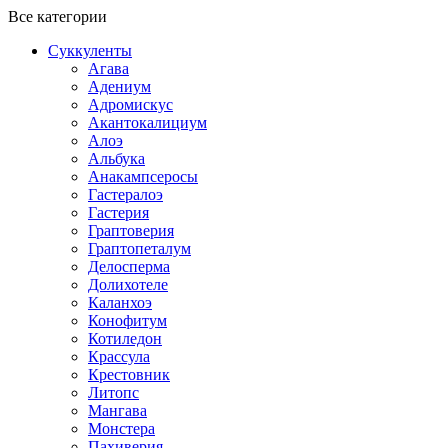
Все категории
Суккуленты
Агава
Адениум
Адромискус
Акантокалициум
Алоэ
Альбука
Анакампсеросы
Гастералоэ
Гастерия
Граптоверия
Граптопеталум
Делосперма
Долихотеле
Каланхоэ
Конофитум
Котиледон
Крассула
Крестовник
Литопс
Мангава
Монстера
Пахиверия