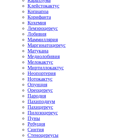
Караллума
Клейстокактус
Копиапоа
Корифанта
Кохемия
Лемэроцереус
Лобивия
Маммиллярия
Маргинатоцереус
Матукана
Медиолобивия
Мелокактус
Миртиллокактус
Неопортерия
Нотокактус
Опунция
Ореоцереус
Пародия
Пахиподиум
Пахицереус
Пилозоцереус
Пуны
Ребуция
Синтия
Стеноцереусы