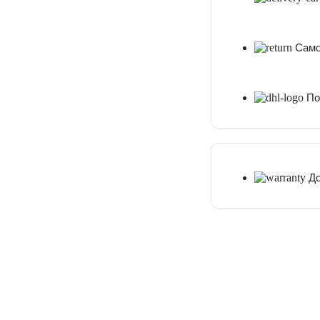
Сам
По
До