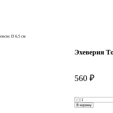
енсис D 6,5 см
Эхеверия То
560
₽
Количество
товара
В корзину
Эхеверия
Толиманенсис