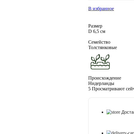
D
В избранное
6,5
см
Размер
D 6,5 см
Семейство
Толстянковые
Происхождение
Нидерланды
5
Просматривают сей
Доста