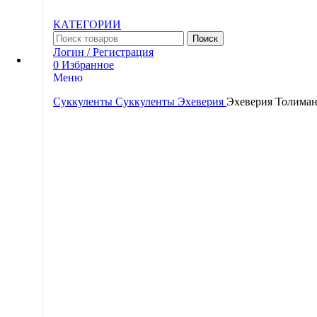
КАТЕГОРИИ
Поиск
Логин / Регистрация
0
Избранное
Меню
Суккуленты
Суккуленты
Эхеверия
Эхеверия Толиман
Поиск