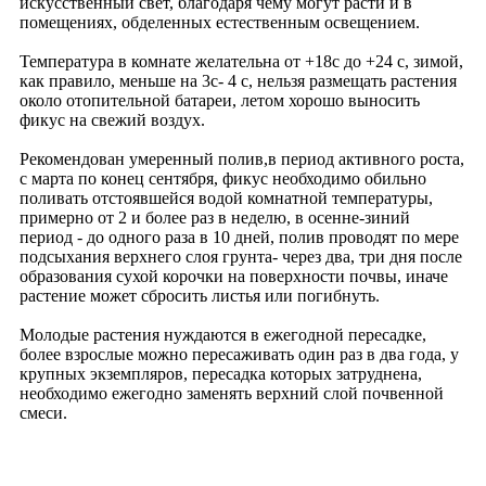
искусственный свет, благодаря чему могут расти и в
помещениях, обделенных естественным освещением.
Температура в комнате желательна от +18с до +24 с, зимой,
как правило, меньше на 3с- 4 с, нельзя размещать растения
около отопительной батареи, летом хорошо выносить
фикус на свежий воздух.
Рекомендован умеренный полив,в период активного роста,
с марта по конец сентября, фикус необходимо обильно
поливать отстоявшейся водой комнатной температуры,
примерно от 2 и более раз в неделю, в осенне-зиний
период - до одного раза в 10 дней, полив проводят по мере
подсыхания верхнего слоя грунта- через два, три дня после
образования сухой корочки на поверхности почвы, иначе
растение может сбросить листья или погибнуть.
Молодые растения нуждаются в ежегодной пересадке,
более взрослые можно пересаживать один раз в два года, у
крупных экземпляров, пересадка которых затруднена,
необходимо ежегодно заменять верхний слой почвенной
смеси.