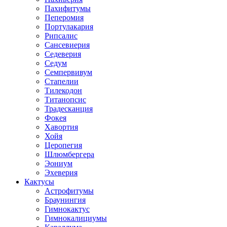
Пахифитумы
Пеперомия
Портулакария
Рипсалис
Сансевиерия
Седеверия
Седум
Семпервивум
Стапелии
Тилекодон
Титанопсис
Традесканция
Фокея
Хавортия
Хойя
Церопегия
Шлюмбергера
Эониум
Эхеверия
Кактусы
Астрофитумы
Браунингия
Гимнокактус
Гимнокалициумы