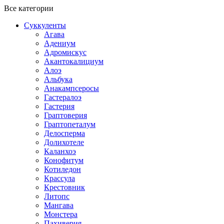
Все категории
Суккуленты
Агава
Адениум
Адромискус
Акантокалициум
Алоэ
Альбука
Анакампсеросы
Гастералоэ
Гастерия
Граптоверия
Граптопеталум
Делосперма
Долихотеле
Каланхоэ
Конофитум
Котиледон
Крассула
Крестовник
Литопс
Мангава
Монстера
Пахиверия