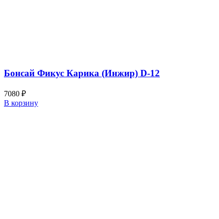
Бонсай Фикус Карика (Инжир) D-12
7080
₽
В корзину