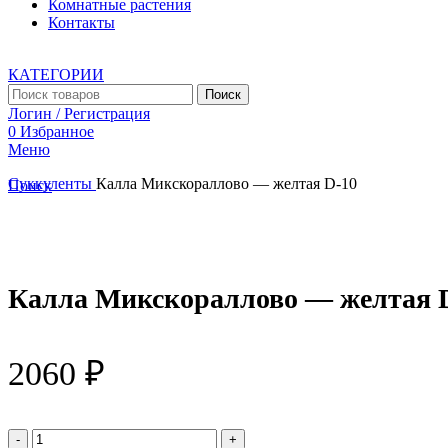
Комнатные растения
Контакты
КАТЕГОРИИ
Поиск
Логин / Регистрация
0
Избранное
Меню
Суккуленты
Калла Микскораллово — желтая D-10
Поиск
Увеличить
Калла Микскораллово — желтая 
2060
₽
Количество