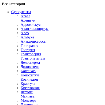
Все категории
Суккуленты
Агава
Адениум
Адромискус
Акантокалициум
Алоэ
Альбука
Анакампсеросы
Гастералоэ
Гастерия
Граптоверия
Граптопеталум
Делосперма
Долихотеле
Каланхоэ
Конофитум
Котиледон
Крассула
Крестовник
Литопс
Мангава
Монстера
Пахиверия