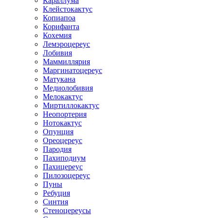
Караллума
Клейстокактус
Копиапоа
Корифанта
Кохемия
Лемэроцереус
Лобивия
Маммиллярия
Маргинатоцереус
Матукана
Медиолобивия
Мелокактус
Миртиллокактус
Неопортерия
Нотокактус
Опунция
Ореоцереус
Пародия
Пахиподиум
Пахицереус
Пилозоцереус
Пуны
Ребуция
Синтия
Стеноцереусы