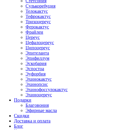
Стетсония
Сулькоребуция
Телокактус
Тефрокактус
Трихоцереус
Ферокактус
Фрайлеи
Цереус
Цефалоцереус
Ципоцереус
Эпителанта
Эпифиллум
Эскобария
Эспостоа
Эуфорбия
Эхинокактус
Эхинопсис
Эхинофоссулокактус
Эхиноцереус
Подарки
Благовония
Эфирные масла
Скидки
Доставка и оплата
Блог