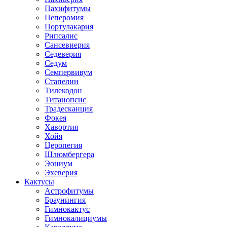
Пахифитумы
Пеперомия
Портулакария
Рипсалис
Сансевиерия
Седеверия
Седум
Семпервивум
Стапелии
Тилекодон
Титанопсис
Традесканция
Фокея
Хавортия
Хойя
Церопегия
Шлюмбергера
Эониум
Эхеверия
Кактусы
Астрофитумы
Браунингия
Гимнокактус
Гимнокалициумы