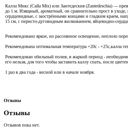
Калла Микс (Calla Mix) или Зантедеския (Zantedeschia) — п
до 1 м. Изящный, ароматный, он сравнительно прост в уходе,
сердцевидные, с заострёнными концами и гладким краем, напр
15 см, с перисто-дуговидным жилкованием, яйцевидно-сердцев
Рекомендовано яркое, но рассеянное освещение, неплохо пере
Рекомендована оптимальная температура +20c - +25c,калла т
Рекомендован обильный полив, в жаркий период - необходимо
его нельзя, для того чтобы заставить каллу спать, после цвет
1 раз в два года - весной или в начале ноября.
Отзывы
Отзывы
Отзывов пока нет.