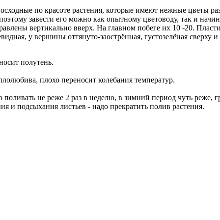
ревосходные по красоте растения, которые имеют нежные цветы р
 поэтому завести его можно как опытному цветоводу, так и нач
авлены вертикально вверх. На главном побеге их 10 -20. Пласти
идная, у вершины оттянуто-заострённая, густозелёная сверху и
носит полутень.
еплолюбива, плохо переносит колебания температур.
 поливать не реже 2 раз в неделю, в зимний период чуть реже, 
ения и подсыхания листьев - надо прекратить полив растения.