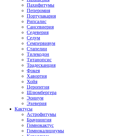
Пахифитумы
Пеперомия
Портулакария
Рипсалис
Сансевиерия
Седеверия
Седум
Семпервивум
Стапелии
Тилекодон
Титанопсис
Традесканция
Фокея
Хавортия
Хойя
Церопегия
Шлюмбергера
Эониум
Эхеверия
Кактусы
Астрофитумы
Браунингия
Гимнокактус
Гимнокалициумы