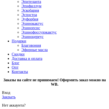
Эпителанта
Эпифиллум
Эскобария
Эспостоа
Эуфорбия
Эхинокактус
Эхинопсис
Эхинофоссулокактус
Эхиноцереус
Подарки
Благовония
Эфирные масла
Скидки
Доставка и оплата
Блог
Опт
Контакты
Заказы на сайте не принимаем! Оформить заказ можно на
WB.
Вход
Закрыть
Нет аккаунта?