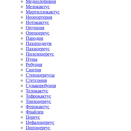
Медиолобивия
Мелокактус
Миртиллокактус
Неопортерия
Нотокактус
Опунция
Ореоцереус
Пародия
Пахиподиум
Пахицереус
Пилозоцереус
Пуны
Ребуция
Синтия
Стеноцереусы
Стетсония
Сулькоребуция
Телокактус
Тефрокактус
Трихоцереус
Ферокактус
Фрайлеи
Цереус
Цефалоцереус
Ципоцереус