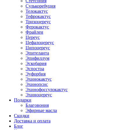
Стетсония
Сулькоребуция
Телокактус
Тефрокактус
Трихоцереус
Ферокактус
Фрайлеи
Цереус
Цефалоцереус
Ципоцереус
Эпителанта
Эпифиллум
Эскобария
Эспостоа
Эуфорбия
Эхинокактус
Эхинопсис
Эхинофоссулокактус
Эхиноцереус
Подарки
Благовония
Эфирные масла
Скидки
Доставка и оплата
Блог