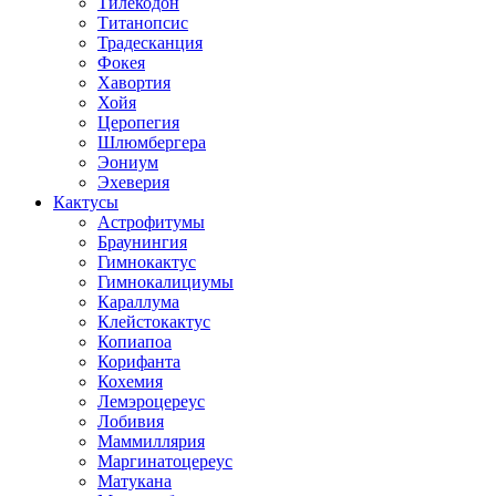
Тилекодон
Титанопсис
Традесканция
Фокея
Хавортия
Хойя
Церопегия
Шлюмбергера
Эониум
Эхеверия
Кактусы
Астрофитумы
Браунингия
Гимнокактус
Гимнокалициумы
Караллума
Клейстокактус
Копиапоа
Корифанта
Кохемия
Лемэроцереус
Лобивия
Маммиллярия
Маргинатоцереус
Матукана