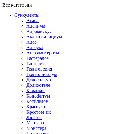
Все категории
Суккуленты
Агава
Адениум
Адромискус
Акантокалициум
Алоэ
Альбука
Анакампсеросы
Гастералоэ
Гастерия
Граптоверия
Граптопеталум
Делосперма
Долихотеле
Каланхоэ
Конофитум
Котиледон
Крассула
Крестовник
Литопс
Мангава
Монстера
Пахиверия