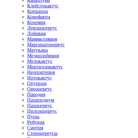
Караллума
Клейстокактус
Копиапоа
Корифанта
Кохемия
Лемэроцереус
Лобивия
Маммиллярия
Маргинатоцереус
Матукана
Медиолобивия
Мелокактус
Миртиллокактус
Неопортерия
Нотокактус
Опунция
Ореоцереус
Пародия
Пахиподиум
Пахицереус
Пилозоцереус
Пуны
Ребуция
Синтия
Стеноцереусы