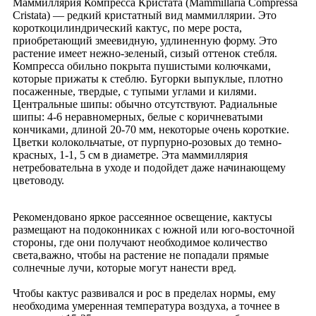
Маммиллярия Компресса Кристата (Mammillaria Compressa
Cristata) — редкий кристатный вид маммиллярии. Это
короткоцилиндрический кактус, по мере роста,
приобретающий змеевидную, удлиненную форму. Это
растение имеет нежно-зеленый, сизый оттенок стебля.
Компресса обильно покрыта пушистыми колючками,
которые прижаты к стеблю. Бугорки выпуклые, плотно
посаженные, твердые, с тупыми углами и килями.
Центральные шипы: обычно отсутствуют. Радиальные
шипы: 4-6 неравномерных, белые с коричневатыми
кончиками, длиной 20-70 мм, некоторые очень короткие.
Цветки колокольчатые, от пурпурно-розовых до темно-
красных, 1-1, 5 см в диаметре. Эта маммиллярия
нетребовательна в уходе и подойдет даже начинающему
цветоводу.
Рекомендовано яркое рассеянное освещение, кактусы
размещают на подоконниках с южной или юго-восточной
стороны, где они получают необходимое количество
света,важно, чтобы на растение не попадали прямые
солнечные лучи, которые могут нанести вред.
Чтобы кактус развивался и рос в пределах нормы, ему
необходима умеренная температура воздуха, а точнее в