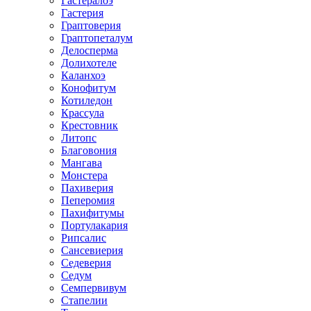
Гастералоэ
Гастерия
Граптоверия
Граптопеталум
Делосперма
Долихотеле
Каланхоэ
Конофитум
Котиледон
Крассула
Крестовник
Литопс
Благовония
Мангава
Монстера
Пахиверия
Пеперомия
Пахифитумы
Портулакария
Рипсалис
Сансевиерия
Седеверия
Седум
Семпервивум
Стапелии