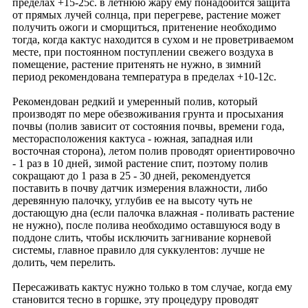
пределах +15-25с. в летнюю жару ему понадобится защита
от прямых лучей солнца, при перегреве, растение может
получить ожоги и сморщиться, притенение необходимо
тогда, когда кактус находится в сухом и не проветриваемом
месте, при постоянном поступлении свежего воздуха в
помещение, растение притенять не нужно, в зимний
период рекомендована температура в пределах +10-12с.
Рекомендован редкий и умеренный полив, который
производят по мере обезвоживания грунта и просыхания
почвы (полив зависит от состояния почвы, времени года,
месторасположения кактуса - южная, западная или
восточная сторона), летом полив проводят ориентировочно
- 1 раз в 10 дней, зимой растение спит, поэтому полив
сокращают до 1 раза в 25 - 30 дней, рекомендуется
поставить в почву датчик измерения влажности, либо
деревянную палочку, углубив ее на высоту чуть не
достающую дна (если палочка влажная - поливать растение
не нужно), после полива необходимо оставшуюся воду в
поддоне слить, чтобы исключить загнивание корневой
системы, главное правило для суккулентов: лучше не
долить, чем перелить.
Пересаживать кактус нужно только в том случае, когда ему
становится тесно в горшке, эту процедуру проводят