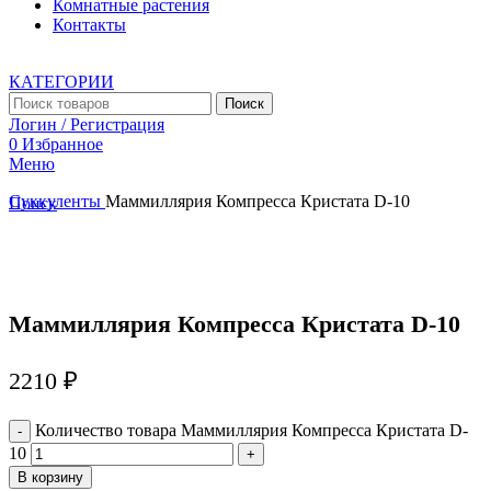
Комнатные растения
Контакты
КАТЕГОРИИ
Поиск
Логин / Регистрация
0
Избранное
Меню
Суккуленты
Маммиллярия Компресса Кристата D-10
Поиск
Увеличить
Маммиллярия Компресса Кристата D-10
2210
₽
Количество товара Маммиллярия Компресса Кристата D-
10
В корзину