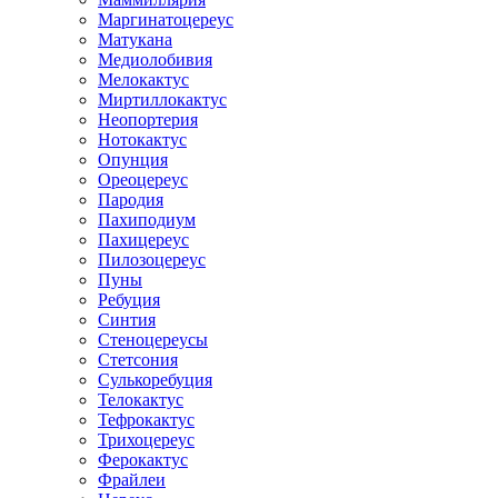
Маргинатоцереус
Матукана
Медиолобивия
Мелокактус
Миртиллокактус
Неопортерия
Нотокактус
Опунция
Ореоцереус
Пародия
Пахиподиум
Пахицереус
Пилозоцереус
Пуны
Ребуция
Синтия
Стеноцереусы
Стетсония
Сулькоребуция
Телокактус
Тефрокактус
Трихоцереус
Ферокактус
Фрайлеи