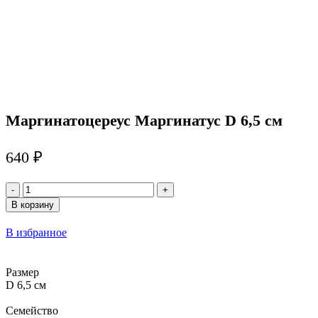
Маргинатоцереус Маргинатус D 6,5 см
640
₽
Количество
товара
В корзину
Маргинатоцереус
Маргинатус
В избранное
D
6,5
см
Размер
D 6,5 см
Семейство