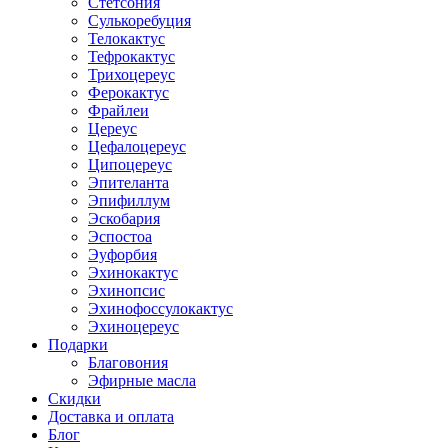
Стетсония
Сулькоребуция
Телокактус
Тефрокактус
Трихоцереус
Ферокактус
Фрайлеи
Цереус
Цефалоцереус
Ципоцереус
Эпителанта
Эпифиллум
Эскобария
Эспостоа
Эуфорбия
Эхинокактус
Эхинопсис
Эхинофоссулокактус
Эхиноцереус
Подарки
Благовония
Эфирные масла
Скидки
Доставка и оплата
Блог