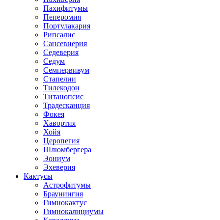
Пахифитумы
Пеперомия
Портулакария
Рипсалис
Сансевиерия
Седеверия
Седум
Семпервивум
Стапелии
Тилекодон
Титанопсис
Традесканция
Фокея
Хавортия
Хойя
Церопегия
Шлюмбергера
Эониум
Эхеверия
Кактусы
Астрофитумы
Браунингия
Гимнокактус
Гимнокалициумы