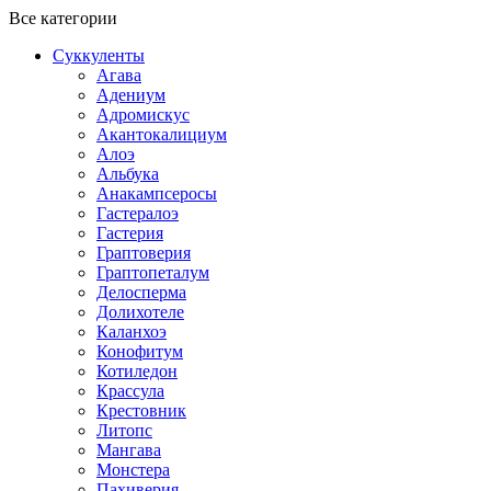
Все категории
Суккуленты
Агава
Адениум
Адромискус
Акантокалициум
Алоэ
Альбука
Анакампсеросы
Гастералоэ
Гастерия
Граптоверия
Граптопеталум
Делосперма
Долихотеле
Каланхоэ
Конофитум
Котиледон
Крассула
Крестовник
Литопс
Мангава
Монстера
Пахиверия