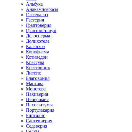
Альбука
Анакампсеросы
Гастералоэ
Гастерия
Граптоверия
Граптопеталум
Делосперма
Долихотеле
Каланхоэ
Конофитум
Котиледон
Крассула
Крестовник
Литопс
Благовония
Мангава
Монстера
Пахиверия
Пеперомия
Пахифитумы
Портулакария
Рипсалис
Сансевиерия
Седеверия
Седум