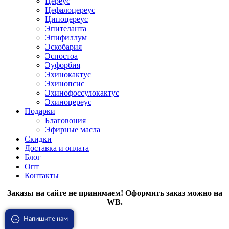
Цереус
Цефалоцереус
Ципоцереус
Эпителанта
Эпифиллум
Эскобария
Эспостоа
Эуфорбия
Эхинокактус
Эхинопсис
Эхинофоссулокактус
Эхиноцереус
Подарки
Благовония
Эфирные масла
Скидки
Доставка и оплата
Блог
Опт
Контакты
Заказы на сайте не принимаем! Оформить заказ можно на
WB.
Вход
Напишите нам
Закрыть