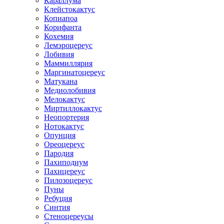
Караллума
Клейстокактус
Копиапоа
Корифанта
Кохемия
Лемэроцереус
Лобивия
Маммиллярия
Маргинатоцереус
Матукана
Медиолобивия
Мелокактус
Миртиллокактус
Неопортерия
Нотокактус
Опунция
Ореоцереус
Пародия
Пахиподиум
Пахицереус
Пилозоцереус
Пуны
Ребуция
Синтия
Стеноцереусы