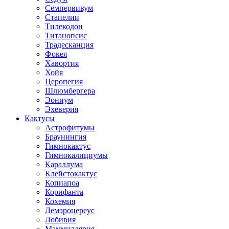
Семпервивум
Стапелии
Тилекодон
Титанопсис
Традесканция
Фокея
Хавортия
Хойя
Церопегия
Шлюмбергера
Эониум
Эхеверия
Кактусы
Астрофитумы
Браунингия
Гимнокактус
Гимнокалициумы
Караллума
Клейстокактус
Копиапоа
Корифанта
Кохемия
Лемэроцереус
Лобивия
Маммиллярия