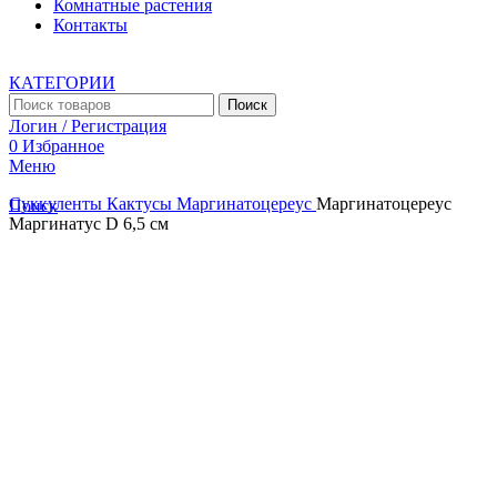
Комнатные растения
Контакты
КАТЕГОРИИ
Поиск
Логин / Регистрация
0
Избранное
Меню
Суккуленты
Кактусы
Маргинатоцереус
Маргинатоцереус
Поиск
Маргинатус D 6,5 см
Увеличить