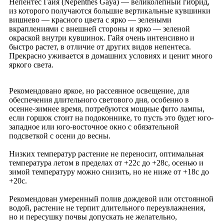
Непентес Гайя (Nepenthes Gaya) — великолепный гибрид,
из которого получаются большие вертикальные кувшинки
вишнево — красного цвета с ярко — зелеными
вкраплениями с внешней стороны и ярко — зеленой
окраской внутри кувшинок. Гайя очень интенсивно и
быстро растет, в отличие от других видов непентеса.
Прекрасно уживается в домашних условиях и ценит много
яркого света.
Рекомендовано яркое, но рассеянное освещение, для
обеспечения длительного светового дня, особенно в
осенне-зимнее время, потребуются мощные фито лампы,
если горшок стоит на подоконнике, то пусть это будет юго-
западное или юго-восточное окно с обязательной
подсветкой с осени до весны.
Низких температур растение не переносит, оптимальная
температура летом в пределах от +22с до +28с, осенью и
зимой температуру можно снизить, но не ниже от +18с до
+20с.
Рекомендован умеренный полив дождевой или отстоянной
водой, растение не терпит длительного переувлажнения,
но и пересушку почвы допускать не желательно,