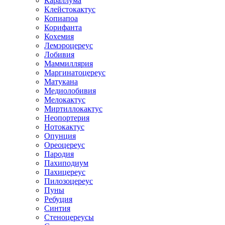
Караллума
Клейстокактус
Копиапоа
Корифанта
Кохемия
Лемэроцереус
Лобивия
Маммиллярия
Маргинатоцереус
Матукана
Медиолобивия
Мелокактус
Миртиллокактус
Неопортерия
Нотокактус
Опунция
Ореоцереус
Пародия
Пахиподиум
Пахицереус
Пилозоцереус
Пуны
Ребуция
Синтия
Стеноцереусы