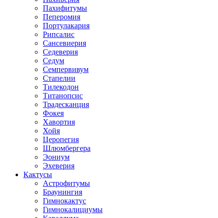
Пахифитумы
Пеперомия
Портулакария
Рипсалис
Сансевиерия
Седеверия
Седум
Семпервивум
Стапелии
Тилекодон
Титанопсис
Традесканция
Фокея
Хавортия
Хойя
Церопегия
Шлюмбергера
Эониум
Эхеверия
Кактусы
Астрофитумы
Браунингия
Гимнокактус
Гимнокалициумы