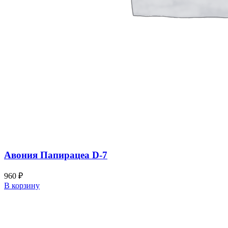
Авония Папирацеа D-7
960
₽
В корзину