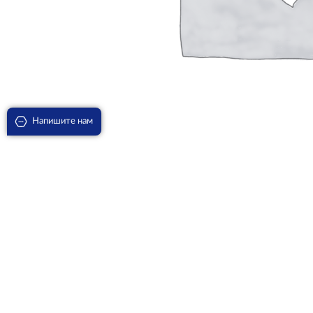
Напишите нам
Агава Американская Медиопикта Альба D-30
18320
₽
В корзину