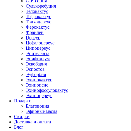
Стетсония
Сулькоребуция
Телокактус
Тефрокактус
Трихоцереус
Ферокактус
Фрайлеи
Цереус
Цефалоцереус
Ципоцереус
Эпителанта
Эпифиллум
Эскобария
Эспостоа
Эуфорбия
Эхинокактус
Эхинопсис
Эхинофоссулокактус
Эхиноцереус
Подарки
Благовония
Эфирные масла
Скидки
Доставка и оплата
Блог