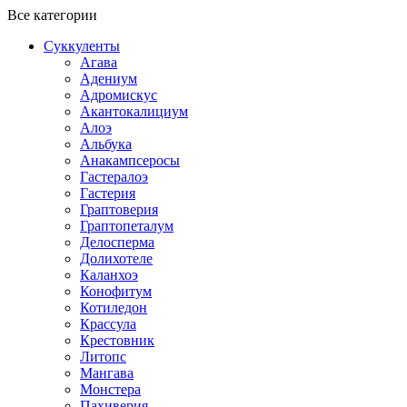
Все категории
Суккуленты
Агава
Адениум
Адромискус
Акантокалициум
Алоэ
Альбука
Анакампсеросы
Гастералоэ
Гастерия
Граптоверия
Граптопеталум
Делосперма
Долихотеле
Каланхоэ
Конофитум
Котиледон
Крассула
Крестовник
Литопс
Мангава
Монстера
Пахиверия