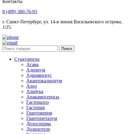
Контакты
8 (499) 380-76-93
г. Санкт-Петербург, ул. 14-я линия Васильевского острова,
1/25.
Поиск
Суккуленты
Агава
Адениум
Адромискус
Акантокалициум
Алоэ
Альбука
Анакампсеросы
Гастералоэ
Гастерия
Граптоверия
Граптопеталум
Делосперма
Долихотеле