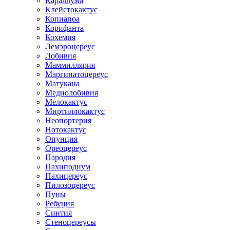
Караллума
Клейстокактус
Копиапоа
Корифанта
Кохемия
Лемэроцереус
Лобивия
Маммиллярия
Маргинатоцереус
Матукана
Медиолобивия
Мелокактус
Миртиллокактус
Неопортерия
Нотокактус
Опунция
Ореоцереус
Пародия
Пахиподиум
Пахицереус
Пилозоцереус
Пуны
Ребуция
Синтия
Стеноцереусы