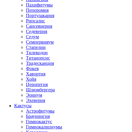
Пахифитумы
Пеперомия
Портулакария
Рипсалис
Сансевиерия
Седеверия
Седум
Семпервивум
Стапелии
Тилекодон
Титанопсис
Традесканция
Фокея
Хавортия
Хойя
Церопегия
Шлюмбергера
Эониум
Эхеверия
Кактусы
Астрофитумы
Браунингия
Гимнокактус
Гимнокалициумы