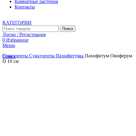
Комнатные растения
Контакты
КАТЕГОРИИ
Поиск
Логин / Регистрация
0
Избранное
Меню
Суккуленты
Суккуленты
Пахифитумы
Пахифитум Овиферум
Поиск
D 10 см
Увеличить