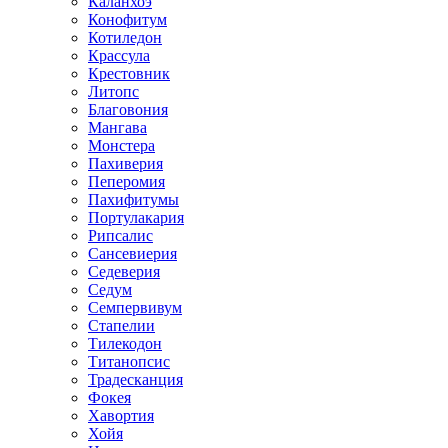
Каланхоэ
Конофитум
Котиледон
Крассула
Крестовник
Литопс
Благовония
Мангава
Монстера
Пахиверия
Пеперомия
Пахифитумы
Портулакария
Рипсалис
Сансевиерия
Седеверия
Седум
Семпервивум
Стапелии
Тилекодон
Титанопсис
Традесканция
Фокея
Хавортия
Хойя