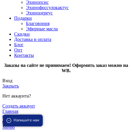
Эхинопсис
Эхинофоссулокактус
Эхиноцереус
Подарки
Благовония
Эфирные масла
Скидки
Доставка и оплата
Блог
Опт
Контакты
Заказы на сайте не принимаем! Оформить заказ можно на
WB.
Вход
Закрыть
Нет аккаунта?
Создать аккаунт
Главная
0
Избранное
Напишите нам
0
пунктов
Заказ
Меню