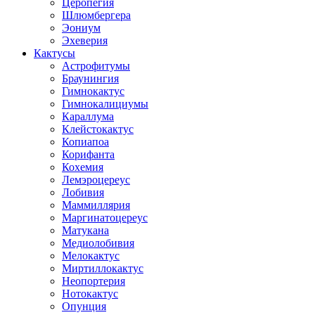
Церопегия
Шлюмбергера
Эониум
Эхеверия
Кактусы
Астрофитумы
Браунингия
Гимнокактус
Гимнокалициумы
Караллума
Клейстокактус
Копиапоа
Корифанта
Кохемия
Лемэроцереус
Лобивия
Маммиллярия
Маргинатоцереус
Матукана
Медиолобивия
Мелокактус
Миртиллокактус
Неопортерия
Нотокактус
Опунция