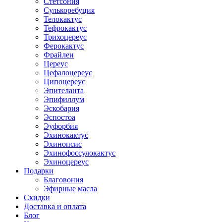
Стетсония
Сулькоребуция
Телокактус
Тефрокактус
Трихоцереус
Ферокактус
Фрайлеи
Цереус
Цефалоцереус
Ципоцереус
Эпителанта
Эпифиллум
Эскобария
Эспостоа
Эуфорбия
Эхинокактус
Эхинопсис
Эхинофоссулокактус
Эхиноцереус
Подарки
Благовония
Эфирные масла
Скидки
Доставка и оплата
Блог