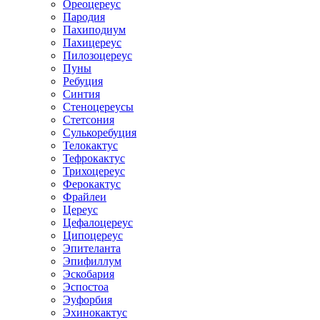
Ореоцереус
Пародия
Пахиподиум
Пахицереус
Пилозоцереус
Пуны
Ребуция
Синтия
Стеноцереусы
Стетсония
Сулькоребуция
Телокактус
Тефрокактус
Трихоцереус
Ферокактус
Фрайлеи
Цереус
Цефалоцереус
Ципоцереус
Эпителанта
Эпифиллум
Эскобария
Эспостоа
Эуфорбия
Эхинокактус