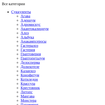
Все категории
Суккуленты
Агава
Адениум
Адромискус
Акантокалициум
Алоэ
Альбука
Анакампсеросы
Гастералоэ
Гастерия
Граптоверия
Граптопеталум
Делосперма
Долихотеле
Каланхоэ
Конофитум
Котиледон
Крассула
Крестовник
Литопс
Мангава
Монстера
Пахиверия