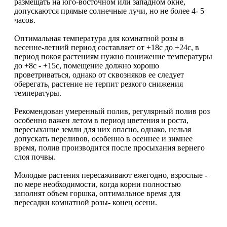
размещать на юго-восточном или западном окне,
допускаются прямые солнечные лучи, но не более 4- 5
часов.
Оптимальная температура для комнатной розы в
весенне-летний период составляет от +18c до +24c, в
период покоя растениям нужно понижение температуры
до +8c - +15c, помещение должно хорошо
проветриваться, однако от сквозняков ее следует
оберегать, растение не терпит резкого снижения
температуры.
Рекомендован умеренный полив, регулярный полив роз
особенно важен летом в период цветения и роста,
пересыхание земли для них опасно, однако, нельзя
допускать переливов, особенно в осеннее и зимнее
время, полив производится после просыхания вернего
слоя почвы.
Молодые растения пересаживают ежегодно, взрослые -
по мере необходимости, когда корни полностью
заполнят объем горшка, оптимальное время для
пересадки комнатной розы- конец осени.