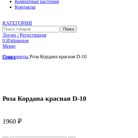
Комнатные растения
Контакты
КАТЕГОРИИ
Поиск
Логин / Регистрация
0
Избранное
Меню
Суккуленты
Роза Кордана красная D-10
Поиск
Увеличить
Роза Кордана красная D-10
1960
₽