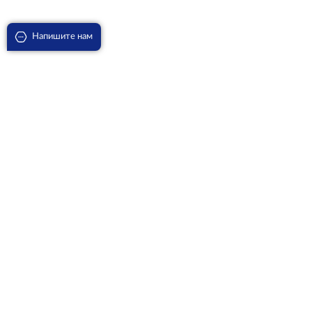
Напишите нам
Агава Американская Медиопикта Альба D-30
18320
₽
В корзину