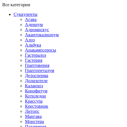
Все категории
Суккуленты
Агава
Адениум
Адромискус
Акантокалициум
Алоэ
Альбука
Анакампсеросы
Гастералоэ
Гастерия
Граптоверия
Граптопеталум
Делосперма
Долихотеле
Каланхоэ
Конофитум
Котиледон
Крассула
Крестовник
Литопс
Мангава
Монстера
Пахиверия