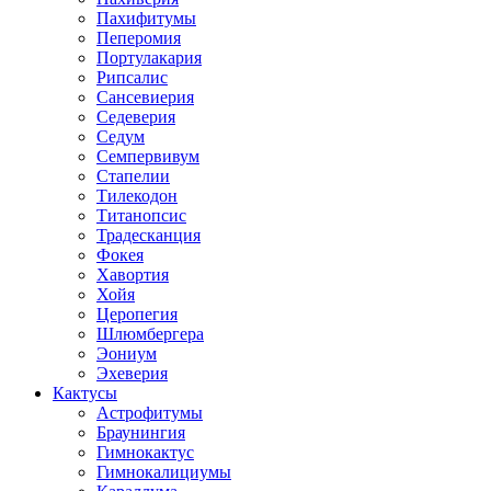
Пахифитумы
Пеперомия
Портулакария
Рипсалис
Сансевиерия
Седеверия
Седум
Семпервивум
Стапелии
Тилекодон
Титанопсис
Традесканция
Фокея
Хавортия
Хойя
Церопегия
Шлюмбергера
Эониум
Эхеверия
Кактусы
Астрофитумы
Браунингия
Гимнокактус
Гимнокалициумы