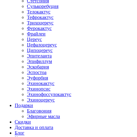
Стетсония
Сулькоребуция
Телокактус
Тефрокактус
Трихоцереус
Ферокактус
Фрайлеи
Цереус
Цефалоцереус
Ципоцереус
Эпителанта
Эпифиллум
Эскобария
Эспостоа
Эуфорбия
Эхинокактус
Эхинопсис
Эхинофоссулокактус
Эхиноцереус
Подарки
Благовония
Эфирные масла
Скидки
Доставка и оплата
Блог