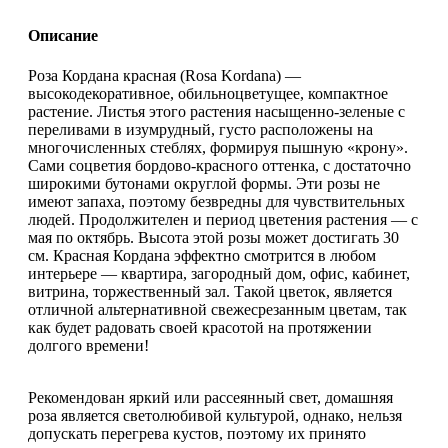
Описание
Роза Кордана красная (Rosa Kordana) —
высокодекоративное, обильноцветущее, компактное
растение. Листья этого растения насыщенно-зеленые с
переливами в изумрудный, густо расположены на
многочисленных стеблях, формируя пышную «крону».
Сами соцветия бордово-красного оттенка, с достаточно
широкими бутонами округлой формы. Эти розы не
имеют запаха, поэтому безвредны для чувствительных
людей. Продолжителен и период цветения растения — с
мая по октябрь. Высота этой розы может достигать 30
см. Красная Кордана эффектно смотрится в любом
интерьере — квартира, загородный дом, офис, кабинет,
витрина, торжественный зал. Такой цветок, является
отличной альтернативной свежесрезанным цветам, так
как будет радовать своей красотой на протяжении
долгого времени!
Рекомендован яркий или рассеянный свет, домашняя
роза является светолюбивой культурой, однако, нельзя
допускать перегрева кустов, поэтому их принято