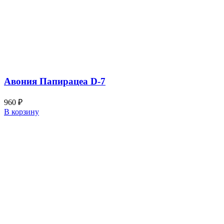
Авония Папирацеа D-7
960
₽
В корзину