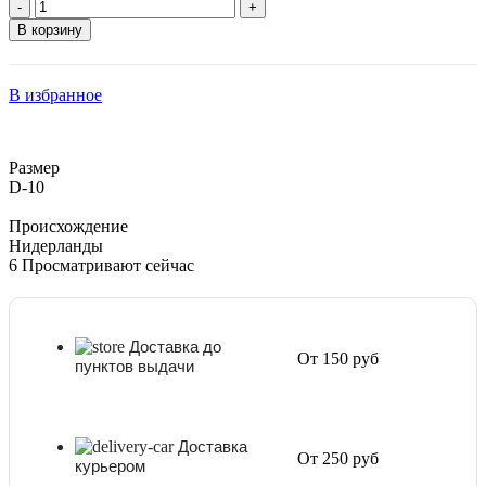
Количество
товара
В корзину
Роза
Кордана
красная
В избранное
D-
10
Размер
D-10
Происхождение
Нидерланды
6
Просматривают сейчас
Доставка до
От 150 руб
пунктов выдачи
Доставка
От 250 руб
курьером