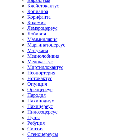
Караллума
Клейстокактус
Копиапоа
Корифанта
Кохемия
Лемэроцереус
Лобивия
Маммиллярия
Маргинатоцереус
Матукана
Медиолобивия
Мелокактус
Миртиллокактус
Неопортерия
Нотокактус
Опунция
Ореоцереус
Пародия
Пахиподиум
Пахицереус
Пилозоцереус
Пуны
Ребуция
Синтия
Стеноцереусы