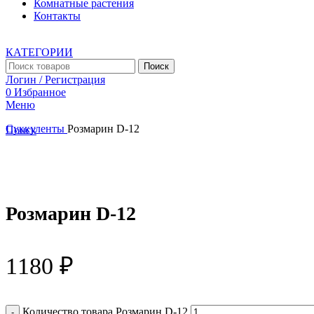
Комнатные растения
Контакты
КАТЕГОРИИ
Поиск
Логин / Регистрация
0
Избранное
Меню
Суккуленты
Розмарин D-12
Поиск
Увеличить
Розмарин D-12
1180
₽
Количество товара Розмарин D-12