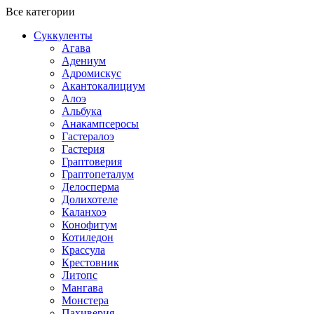
Все категории
Суккуленты
Агава
Адениум
Адромискус
Акантокалициум
Алоэ
Альбука
Анакампсеросы
Гастералоэ
Гастерия
Граптоверия
Граптопеталум
Делосперма
Долихотеле
Каланхоэ
Конофитум
Котиледон
Крассула
Крестовник
Литопс
Мангава
Монстера
Пахиверия