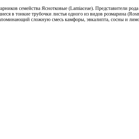
тарников семейства Яснотковые (Lamiaceae). Представители род
я в тонкие трубочки листья одного из видов розмарина (Rosmari
 напоминающий сложную смесь камфоры, эвкалипта, сосны и лим