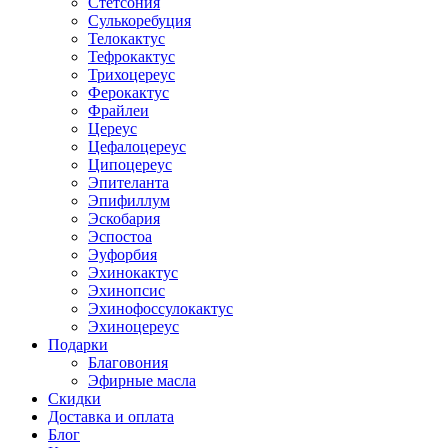
Стетсония
Сулькоребуция
Телокактус
Тефрокактус
Трихоцереус
Ферокактус
Фрайлеи
Цереус
Цефалоцереус
Ципоцереус
Эпителанта
Эпифиллум
Эскобария
Эспостоа
Эуфорбия
Эхинокактус
Эхинопсис
Эхинофоссулокактус
Эхиноцереус
Подарки
Благовония
Эфирные масла
Скидки
Доставка и оплата
Блог