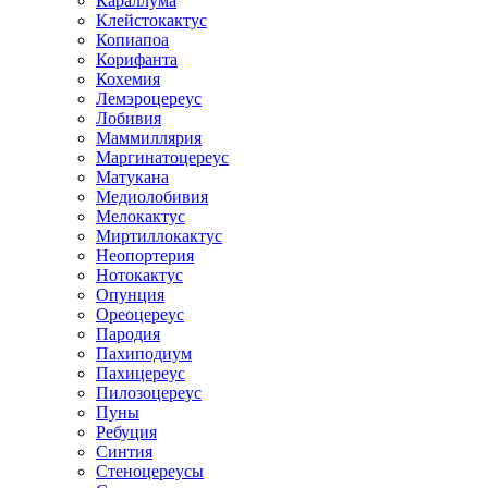
Караллума
Клейстокактус
Копиапоа
Корифанта
Кохемия
Лемэроцереус
Лобивия
Маммиллярия
Маргинатоцереус
Матукана
Медиолобивия
Мелокактус
Миртиллокактус
Неопортерия
Нотокактус
Опунция
Ореоцереус
Пародия
Пахиподиум
Пахицереус
Пилозоцереус
Пуны
Ребуция
Синтия
Стеноцереусы