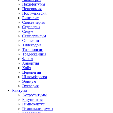
Пахифитумы
Пеперомия
Портулакария
Рипсалис
Сансевиерия
Седеверия
Седум
Семпервивум
Стапелии
Тилекодон
Титанопсис
Традесканция
Фокея
Хавортия
Хойя
Церопегия
Шлюмбергера
Эониум
Эхеверия
Кактусы
Астрофитумы
Браунингия
Гимнокактус
Гимнокалициумы