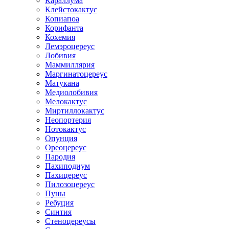
Караллума
Клейстокактус
Копиапоа
Корифанта
Кохемия
Лемэроцереус
Лобивия
Маммиллярия
Маргинатоцереус
Матукана
Медиолобивия
Мелокактус
Миртиллокактус
Неопортерия
Нотокактус
Опунция
Ореоцереус
Пародия
Пахиподиум
Пахицереус
Пилозоцереус
Пуны
Ребуция
Синтия
Стеноцереусы