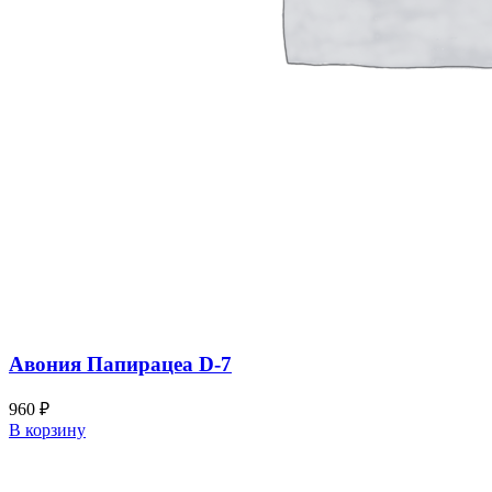
Авония Папирацеа D-7
960
₽
В корзину