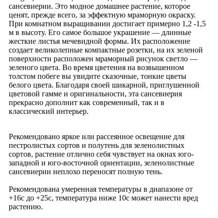
сансевиерии. Это модное домашнее растение, которое
ценят, прежде всего, за эффектную мраморную окраску.
При комнатном выращивании достигает примерно 1,2 -1,5
м в высоту. Его самое большое украшение — длинные
жесткие листья мечевидной формы. Их расположение
создает великолепные компактные розетки, на их зеленой
поверхности расположен мраморный рисунок светло —
зеленого цвета. Во время цветения на возвышенном
толстом побеге вы увидите сказочные, тонкие цветы
белого цвета. Благодаря своей шикарной, приглушенной
цветовой гамме и оригинальности, эта сансевиерия
прекрасно дополнит как современный, так и в
классический интерьер.
Рекомендовано яркое или рассеянное освещение для
пестролистых сортов и полутень для зеленолистных
сортов, растение отлично себя чувствует на окнах юго-
западной и юго-восточной ориентации, зеленолистные
сансевиерии неплохо переносят полную тень.
Рекомендована умеренная температуры в диапазоне от
+16c до +25c, температура ниже 10c может нанести вред
растению.