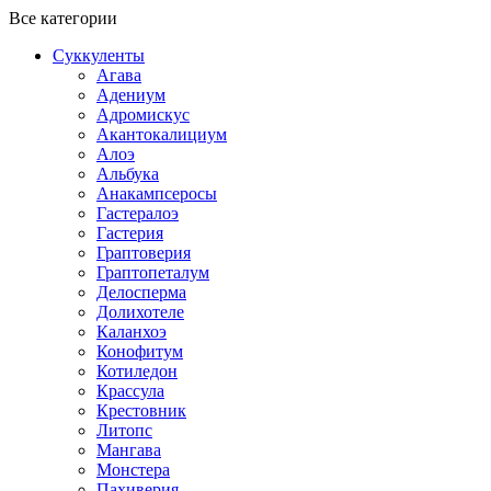
Все категории
Суккуленты
Агава
Адениум
Адромискус
Акантокалициум
Алоэ
Альбука
Анакампсеросы
Гастералоэ
Гастерия
Граптоверия
Граптопеталум
Делосперма
Долихотеле
Каланхоэ
Конофитум
Котиледон
Крассула
Крестовник
Литопс
Мангава
Монстера
Пахиверия