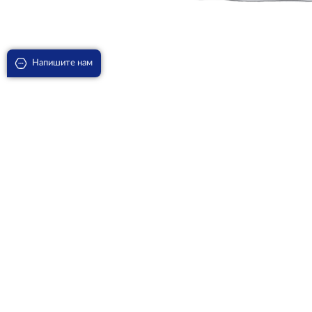
Напишите нам
Агава Американская Медиопикта Альба D-30
18320
₽
В корзину