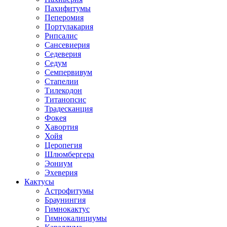
Пахифитумы
Пеперомия
Портулакария
Рипсалис
Сансевиерия
Седеверия
Седум
Семпервивум
Стапелии
Тилекодон
Титанопсис
Традесканция
Фокея
Хавортия
Хойя
Церопегия
Шлюмбергера
Эониум
Эхеверия
Кактусы
Астрофитумы
Браунингия
Гимнокактус
Гимнокалициумы