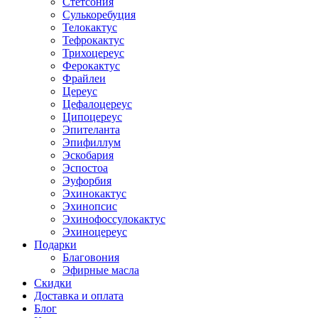
Стетсония
Сулькоребуция
Телокактус
Тефрокактус
Трихоцереус
Ферокактус
Фрайлеи
Цереус
Цефалоцереус
Ципоцереус
Эпителанта
Эпифиллум
Эскобария
Эспостоа
Эуфорбия
Эхинокактус
Эхинопсис
Эхинофоссулокактус
Эхиноцереус
Подарки
Благовония
Эфирные масла
Скидки
Доставка и оплата
Блог