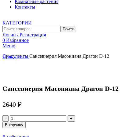
Комнатные растения
Контакты
КАТЕГОРИИ
Поиск
Логин / Регистрация
0
Избранное
Меню
Суккуленты
Сансевиерия Масониана Драгон D-12
Поиск
Увеличить
Сансевиерия Масониана Драгон D-12
2640
₽
Количество
товара
В корзину
Сансевиерия
Масониана
В избранное