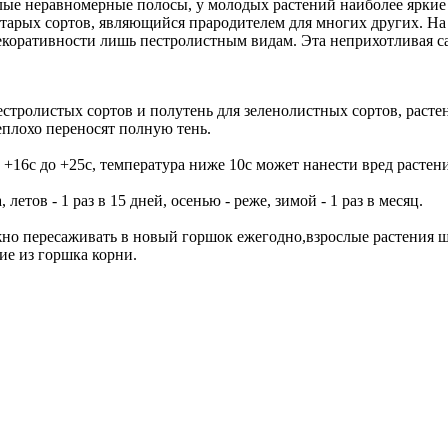
тлые неравномерные полосы, у молодых растений наиболее яркие
 старых сортов, являющийся прародителем для многих других. На
декоративности лишь пестролистным видам. Эта неприхотливая 
стролистых сортов и полутень для зеленолистных сортов, растен
плохо переносят полную тень.
 +16c до +25c, температура ниже 10c может нанести вред растен
етов - 1 раз в 15 дней, осенью - реже, зимой - 1 раз в месяц.
но пересаживать в новый горшок ежегодно,взрослые растения щуч
е из горшка корни.