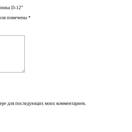
аника D-12”
оля помечены
*
узере для последующих моих комментариев.