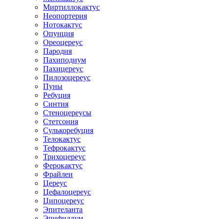
Миртиллокактус
Неопортерия
Нотокактус
Опунция
Ореоцереус
Пародия
Пахиподиум
Пахицереус
Пилозоцереус
Пуны
Ребуция
Синтия
Стеноцереусы
Стетсония
Сулькоребуция
Телокактус
Тефрокактус
Трихоцереус
Ферокактус
Фрайлеи
Цереус
Цефалоцереус
Ципоцереус
Эпителанта
Эпифиллум