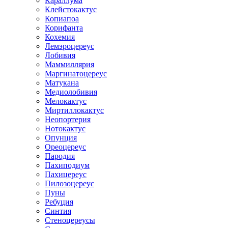
Караллума
Клейстокактус
Копиапоа
Корифанта
Кохемия
Лемэроцереус
Лобивия
Маммиллярия
Маргинатоцереус
Матукана
Медиолобивия
Мелокактус
Миртиллокактус
Неопортерия
Нотокактус
Опунция
Ореоцереус
Пародия
Пахиподиум
Пахицереус
Пилозоцереус
Пуны
Ребуция
Синтия
Стеноцереусы