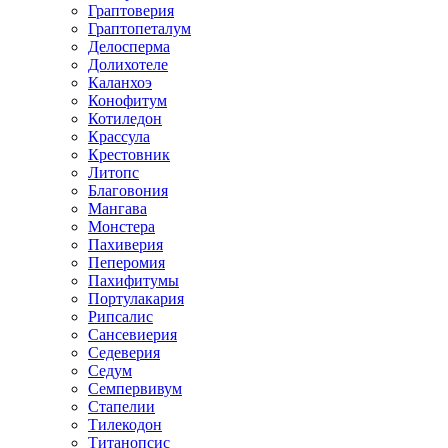
Граптоверия
Граптопеталум
Делосперма
Долихотеле
Каланхоэ
Конофитум
Котиледон
Крассула
Крестовник
Литопс
Благовония
Мангава
Монстера
Пахиверия
Пеперомия
Пахифитумы
Портулакария
Рипсалис
Сансевиерия
Седеверия
Седум
Семпервивум
Стапелии
Тилекодон
Титанопсис