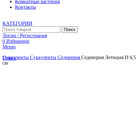
Комнатные растения
Контакты
КАТЕГОРИИ
Поиск
Логин / Регистрация
0
Избранное
Меню
Суккуленты
Суккуленты
Седеверия
Седеверия Летиция D 6,5
Поиск
см
Увеличить