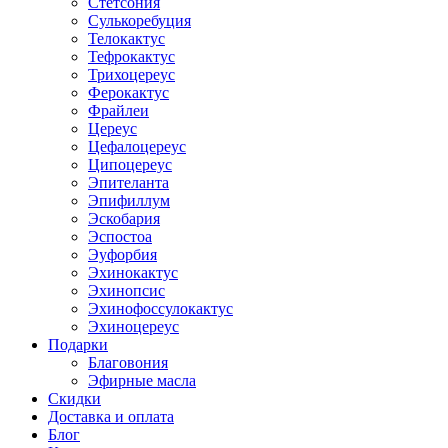
Стетсония
Сулькоребуция
Телокактус
Тефрокактус
Трихоцереус
Ферокактус
Фрайлеи
Цереус
Цефалоцереус
Ципоцереус
Эпителанта
Эпифиллум
Эскобария
Эспостоа
Эуфорбия
Эхинокактус
Эхинопсис
Эхинофоссулокактус
Эхиноцереус
Подарки
Благовония
Эфирные масла
Скидки
Доставка и оплата
Блог