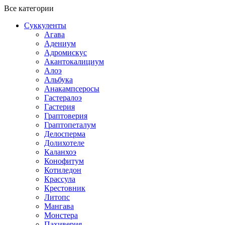
Все категории
Суккуленты
Агава
Адениум
Адромискус
Акантокалициум
Алоэ
Альбука
Анакампсеросы
Гастералоэ
Гастерия
Граптоверия
Граптопеталум
Делосперма
Долихотеле
Каланхоэ
Конофитум
Котиледон
Крассула
Крестовник
Литопс
Мангава
Монстера
Пахиверия