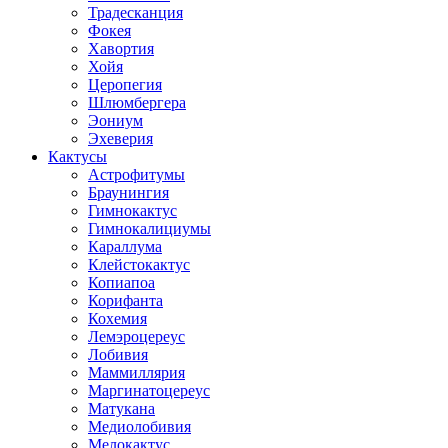
Традесканция
Фокея
Хавортия
Хойя
Церопегия
Шлюмбергера
Эониум
Эхеверия
Кактусы
Астрофитумы
Браунингия
Гимнокактус
Гимнокалициумы
Караллума
Клейстокактус
Копиапоа
Корифанта
Кохемия
Лемэроцереус
Лобивия
Маммиллярия
Маргинатоцереус
Матукана
Медиолобивия
Мелокактус