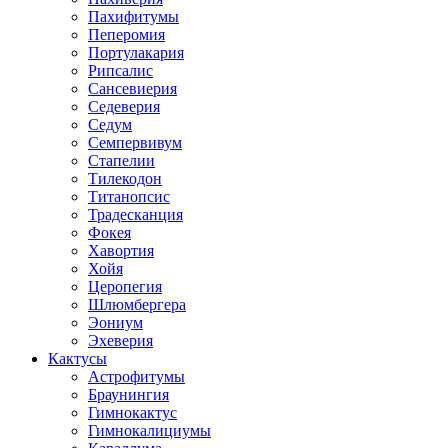
Пахифитумы
Пеперомия
Портулакария
Рипсалис
Сансевиерия
Седеверия
Седум
Семпервивум
Стапелии
Тилекодон
Титанопсис
Традесканция
Фокея
Хавортия
Хойя
Церопегия
Шлюмбергера
Эониум
Эхеверия
Кактусы
Астрофитумы
Браунингия
Гимнокактус
Гимнокалициумы