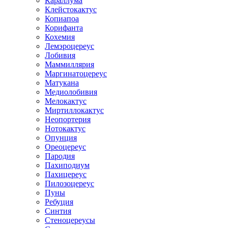
Караллума
Клейстокактус
Копиапоа
Корифанта
Кохемия
Лемэроцереус
Лобивия
Маммиллярия
Маргинатоцереус
Матукана
Медиолобивия
Мелокактус
Миртиллокактус
Неопортерия
Нотокактус
Опунция
Ореоцереус
Пародия
Пахиподиум
Пахицереус
Пилозоцереус
Пуны
Ребуция
Синтия
Стеноцереусы