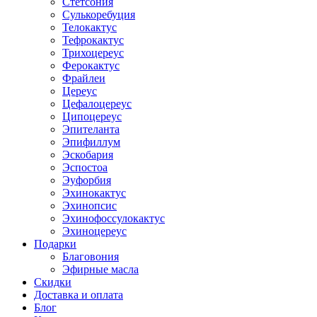
Стетсония
Сулькоребуция
Телокактус
Тефрокактус
Трихоцереус
Ферокактус
Фрайлеи
Цереус
Цефалоцереус
Ципоцереус
Эпителанта
Эпифиллум
Эскобария
Эспостоа
Эуфорбия
Эхинокактус
Эхинопсис
Эхинофоссулокактус
Эхиноцереус
Подарки
Благовония
Эфирные масла
Скидки
Доставка и оплата
Блог