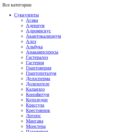
Все категории
Суккуленты
Агава
Адениум
Адромискус
Акантокалициум
Алоэ
Альбука
Анакампсеросы
Гастералоэ
Гастерия
Граптоверия
Граптопеталум
Делосперма
Долихотеле
Каланхоэ
Конофитум
Котиледон
Крассула
Крестовник
Литопс
Мангава
Монстера
Пахиверия