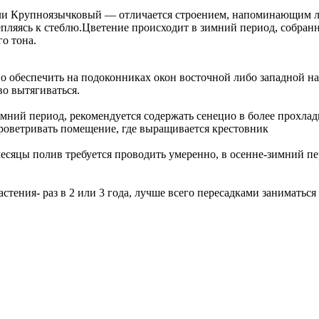
 или Крупноязычковый — отличается строением, напоминающим л
пляясь к стеблю.Цветение происходит в зимний период, собра
о тона.
о обеспечить на подоконниках окон восточной либо западной на
во вытягиваться.
имний период, рекомендуется содержать сенецио в более прохлад
роветривать помещение, где выращивается крестовник
месяцы полив требуется проводить умеренно, в осенне-зимний 
тения- раз в 2 или 3 года, лучше всего пересадками заниматься