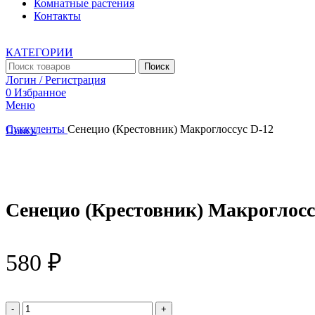
Комнатные растения
Контакты
КАТЕГОРИИ
Поиск
Логин / Регистрация
0
Избранное
Меню
Суккуленты
Сенецио (Крестовник) Макроглоссус D-12
Поиск
Увеличить
Сенецио (Крестовник) Макроглосс
580
₽
Количество