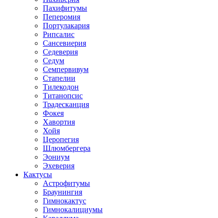
Пахифитумы
Пеперомия
Портулакария
Рипсалис
Сансевиерия
Седеверия
Седум
Семпервивум
Стапелии
Тилекодон
Титанопсис
Традесканция
Фокея
Хавортия
Хойя
Церопегия
Шлюмбергера
Эониум
Эхеверия
Кактусы
Астрофитумы
Браунингия
Гимнокактус
Гимнокалициумы