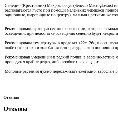
Сенецио (Крестовник) Макроглоссус (Senecio Macroglossus)
располагаются густо при помощи маленьких черешков прикре
одиночные, шаровидные по центру), малыми цветками желтог
Рекомендовано яркое рассеянное освещении, которое возможн
освещении, при недостатке освещения сенецио будет некраси
Рекомендована температуры в пределах +22c+26c, в осенне-з
любит сквозняки и колебания температур, важно постоянно п
Рекомендован умеренный и редкий полив, в весенне-летние 
проводятся крайне редко, либо вообще прекращают.
Молодые растения нужно пересаживать ежегодно, взрослые рас
Отзывы
Отзывы