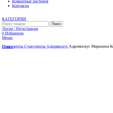
Комнатные растения
Контакты
КАТЕГОРИИ
Поиск
Логин / Регистрация
0
Избранное
Меню
Суккуленты
Суккуленты
Адромискус
Адромискус Марианна Ко
Поиск
Увеличить