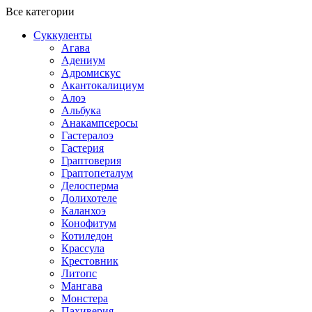
Все категории
Суккуленты
Агава
Адениум
Адромискус
Акантокалициум
Алоэ
Альбука
Анакампсеросы
Гастералоэ
Гастерия
Граптоверия
Граптопеталум
Делосперма
Долихотеле
Каланхоэ
Конофитум
Котиледон
Крассула
Крестовник
Литопс
Мангава
Монстера
Пахиверия