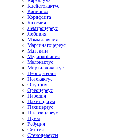
Караллума
Клейстокактус
Копиапоа
Корифанта
Кохемия
Лемэроцереус
Лобивия
Маммиллярия
Маргинатоцереус
Матукана
Медиолобивия
Мелокактус
Миртиллокактус
Неопортерия
Нотокактус
Опунция
Ореоцереус
Пародия
Пахиподиум
Пахицереус
Пилозоцереус
Пуны
Ребуция
Синтия
Стеноцереусы