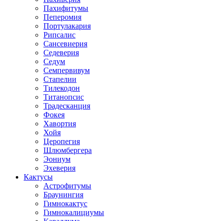
Пахифитумы
Пеперомия
Портулакария
Рипсалис
Сансевиерия
Седеверия
Седум
Семпервивум
Стапелии
Тилекодон
Титанопсис
Традесканция
Фокея
Хавортия
Хойя
Церопегия
Шлюмбергера
Эониум
Эхеверия
Кактусы
Астрофитумы
Браунингия
Гимнокактус
Гимнокалициумы