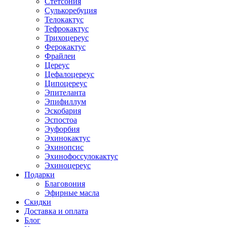
Стетсония
Сулькоребуция
Телокактус
Тефрокактус
Трихоцереус
Ферокактус
Фрайлеи
Цереус
Цефалоцереус
Ципоцереус
Эпителанта
Эпифиллум
Эскобария
Эспостоа
Эуфорбия
Эхинокактус
Эхинопсис
Эхинофоссулокактус
Эхиноцереус
Подарки
Благовония
Эфирные масла
Скидки
Доставка и оплата
Блог