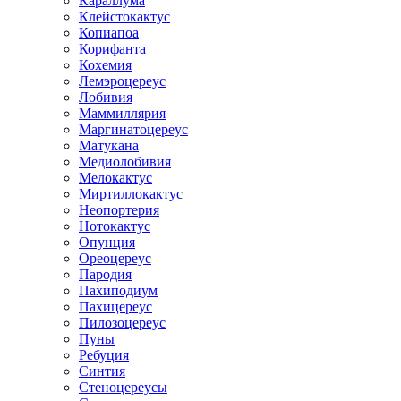
Караллума
Клейстокактус
Копиапоа
Корифанта
Кохемия
Лемэроцереус
Лобивия
Маммиллярия
Маргинатоцереус
Матукана
Медиолобивия
Мелокактус
Миртиллокактус
Неопортерия
Нотокактус
Опунция
Ореоцереус
Пародия
Пахиподиум
Пахицереус
Пилозоцереус
Пуны
Ребуция
Синтия
Стеноцереусы