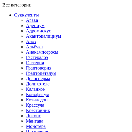
Все категории
Суккуленты
Агава
Адениум
Адромискус
Акантокалициум
Алоэ
Альбука
Анакампсеросы
Гастералоэ
Гастерия
Граптоверия
Граптопеталум
Делосперма
Долихотеле
Каланхоэ
Конофитум
Котиледон
Крассула
Крестовник
Литопс
Мангава
Монстера
Пахиверия