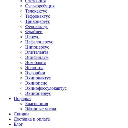
Стетсония
Сулькоребуция
Телокактус
Тефрокактус
Трихоцереус
Ферокактус
Фрайлеи
Цереус
Цефалоцереус
Ципоцереус
Эпителанта
Эпифиллум
Эскобария
Эспостоа
Эуфорбия
Эхинокактус
Эхинопсис
Эхинофоссулокактус
Эхиноцереус
Подарки
Благовония
Эфирные масла
Скидки
Доставка и оплата
Блог