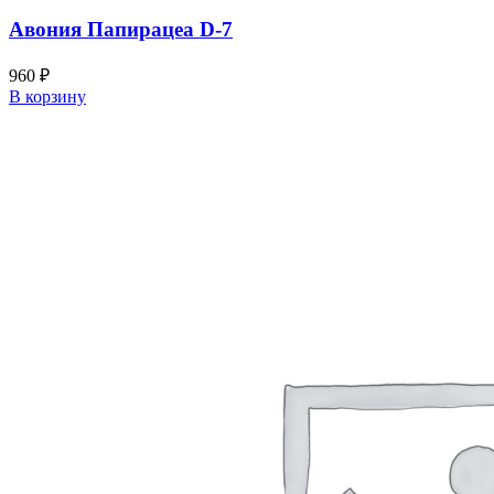
Авония Папирацеа D-7
960
₽
В корзину