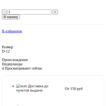
Количество
товара
В корзину
Алоказия
Гетерофилла
Сильвер
В избранное
(Дыхание
Дракона)
D-
12
Размер
D-12
Происхождение
Нидерланды
4
Просматривают сейчас
Доставка до
От 150 руб
пунктов выдачи