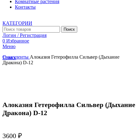
Комнатные растения
Контакты
КАТЕГОРИИ
Поиск
Логин / Регистрация
0
Избранное
Меню
Суккуленты
Алоказия Гетерофилла Сильвер (Дыхание
Поиск
Дракона) D-12
Увеличить
Алоказия Гетерофилла Сильвер (Дыхание
Дракона) D-12
3600
₽