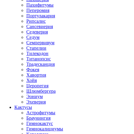
Пахифитумы
Пеперомия
Портулакария
Рипсалис
Сансевиерия
Седеверия
Седум
Семпервивум
Стапелии
Тилекодон
Титанопсис
Традесканция
Фокея
Хавортия
Хойя
Церопегия
Шлюмбергера
Эониум
Эхеверия
Кактусы
Астрофитумы
Браунингия
Гимнокактус
Гимнокалициумы