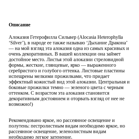
Описание
Алоказия Гетерофилла Сильвер (Alocasia Heterophylla
‘Silver’), в народе ее также называю ‘Дыхание Дракона’
— на мой взгляд эта алоказия одна из самых красивых и
очень декоративных. В вашей коллекции она займет
достойное место. Листья этой алоказии стреловидной
формы, жесткие, глянцевые, ярко — выраженного
серебристого и голубого оттенка. Листовые пластины
испещрены мелкими прожилками, что придает
эффектный кожистый вид этой алоказии. Центральная и
боковые прожилки темно — зеленого цвета с черным
оттенком. С возрастом эта алоказия становится
декоративным достоянием и оторвать взгляд от нее не
возможно!)
Рекомендовано яркое, но рассеянное освещение и
полутень: пестролистным видам необходимо яркое, но
рассеянное освещение, зеленолистным видам
необходимо легкое затенение.