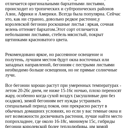
отличается оригинальными бархатными листьями,
происходит из тропических и субтропических районов
Азии, Африки и Америки. Всегда была популярна. Сейчас
это, как ни странно, довольно редкое растение,у
королевской бегонии роскошные листья : яркая, сочная
зелень оттеняет бархатом.Этот сорт отличается
небольшими листьями, cтебель мясистый, покрыт
щетинками красноватого цвета.
Рекомендовано яркое, но рассеянное освещение и
полутень, лучшим местом будут окна восточных или
западных направлений, бегониям с пестрыми листьями
необходимо больше освещения, но не прямые солнечные
лучи.
Все бегонии хорошо растут при умеренных температурах -
летом 20-26с днем, не ниже 15-16с ночью, плохо переносят
жару, особенно когда сухой воздух (засушливые дни без
осадков), зимой бегониям нет нужды устраивать
специальный период покоя, они прекрасно растут в
обычных домашних условиях, но если у вас темные окна и
нет возможности досвечивать растения, лучше найти место
попрохладнее, где около 16-18с, минимум 15с, гибриды
бегонии королевской более теплолюбивы, им зимой