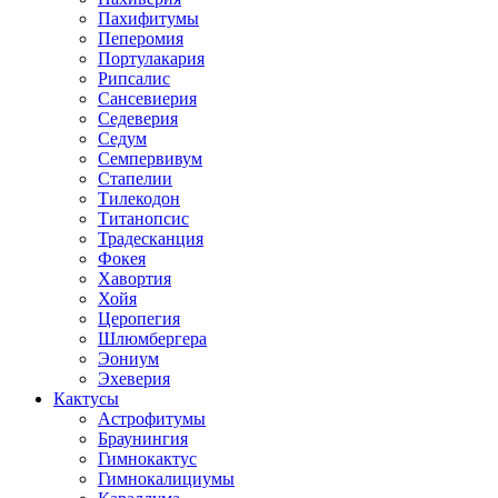
Пахифитумы
Пеперомия
Портулакария
Рипсалис
Сансевиерия
Седеверия
Седум
Семпервивум
Стапелии
Тилекодон
Титанопсис
Традесканция
Фокея
Хавортия
Хойя
Церопегия
Шлюмбергера
Эониум
Эхеверия
Кактусы
Астрофитумы
Браунингия
Гимнокактус
Гимнокалициумы