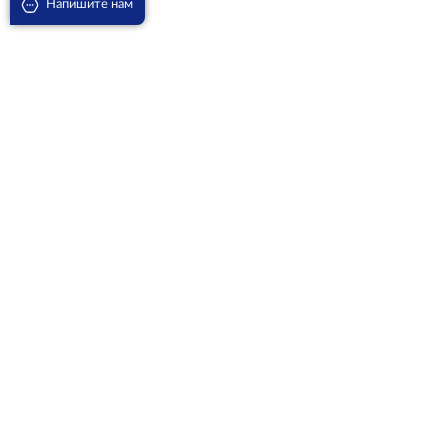
Напишите нам
Бегония Рекс Листада D-12
2210
₽
В корзину