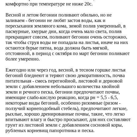
комфортно при температуре не ниже 20с.
Весной и летом бегонии поливают обильно, но не
заливаем - бегонии не любят застоя воды, как и
пересыхания земляного кома, зимой полив умеренный, в
пасмурные, хмурые дни, когда очень мало света, полив
прекращают совсем, поливают бегонии очень осторожно,
так чтобы струя воды не попадала на листья, иначе на них
остаются бурые пятна, вода должна быть мягкой,
отстоянной, в период с октября по март бегонии поливают
более умеренно.
Ежегодно или через год, весной, в тесном горшке листья
бегоний бледнеют и теряют свою декоративность, почва
питательная - смесь перегнойной, листовой и дерновой
земли с добавлением небольшого количества хвойной
земли и речного песка, бегонии предпочитают почвы,
имеющие слабо-кислую реакцию, когда рн = 5,5 - 6,5,
некоторые виды бегоний, особенно ризомные (ризом -
ползучий корнеподобный стебель), предпочитают легкие,
рыхлые, хорошо дренированные почвы, такие, что легко
впитывают влагу и быстро просыхают, для них составляют
грунт из листовой земли с добавлением сосновой коры,
рубленых корневищ папоротника и песка.