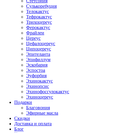
Стетсония
Сулькоребуция
Телокактус
Тефрокактус
Трихоцереус
Ферокактус
Фрайлеи
Цереус
Цефалоцереус
Ципоцереус
Эпителанта
Эпифиллум
Эскобария
Эспостоа
Эуфорбия
Эхинокактус
Эхинопсис
Эхинофоссулокактус
Эхиноцереус
Подарки
Благовония
Эфирные масла
Скидки
Доставка и оплата
Блог