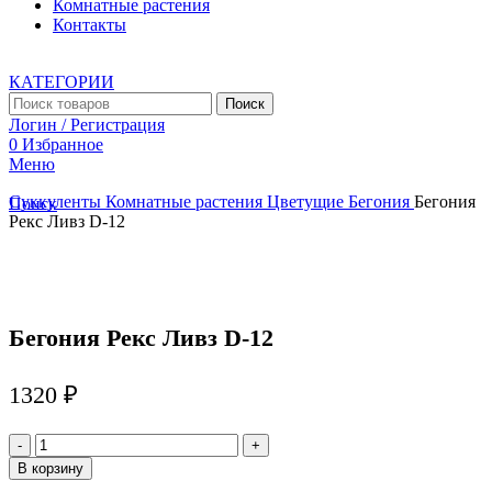
Комнатные растения
Контакты
КАТЕГОРИИ
Поиск
Логин / Регистрация
0
Избранное
Меню
Суккуленты
Комнатные растения
Цветущие
Бегония
Бегония
Поиск
Рекс Ливз D-12
Увеличить
Бегония Рекс Ливз D-12
1320
₽
Количество
товара
В корзину
Бегония