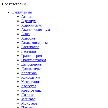
Все категории
Суккуленты
Агава
Адениум
Адромискус
Акантокалициум
Алоэ
Альбука
Анакампсеросы
Гастералоэ
Гастерия
Граптоверия
Граптопеталум
Делосперма
Долихотеле
Каланхоэ
Конофитум
Котиледон
Крассула
Крестовник
Литопс
Мангава
Монстера
Пахиверия