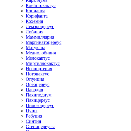
Караллума
Клейстокактус
Копиапоа
Корифанта
Кохемия
Лемэроцереус
Лобивия
Маммиллярия
Маргинатоцереус
Матукана
Медиолобивия
Мелокактус
Миртиллокактус
Неопортерия
Нотокактус
Опунция
Ореоцереус
Пародия
Пахиподиум
Пахицереус
Пилозоцереус
Пуны
Ребуция
Синтия
Стеноцереусы