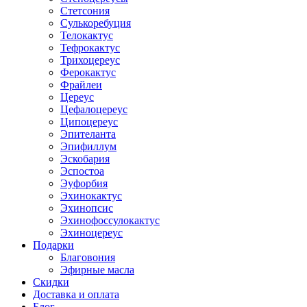
Стетсония
Сулькоребуция
Телокактус
Тефрокактус
Трихоцереус
Ферокактус
Фрайлеи
Цереус
Цефалоцереус
Ципоцереус
Эпителанта
Эпифиллум
Эскобария
Эспостоа
Эуфорбия
Эхинокактус
Эхинопсис
Эхинофоссулокактус
Эхиноцереус
Подарки
Благовония
Эфирные масла
Скидки
Доставка и оплата
Блог