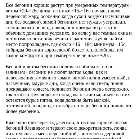
Все бегонии хорошо растут при умеренных температурах -
летом +20-+26с днем, не ниже +15-+16с ночью, плохо
переносят жару, особенно когда сухой воздух (засушливые
дни без осадков), зимой бегониям нет нужды устраивать
специальный период покоя, они прекрасно растут в
обычных домашних условиях, но если у вас темные окна и
нет возможности подсвечивать растения, лучше найти
место попрохладнее, где около +16-+18с, минимум +15с,
гибриды бегонии королевской более теплолюбивы, им
зимой комфортно при температуре не ниже +20с.
Весной и летом бегонии поливают обильно, но не
заливаем - бегонии не любят застоя воды, как и
пересыхания земляного комам, зимой полив умеренный, в
пасмурные, хмурые дни, когда очень мало света, полив
прекращают совсем, поливают бегонии очень осторожно,
так чтобы струя воды не попадала на листья, иначе на них
остаются бурые пятна, вода должна быть мягкой,
отстоянной, в период с октября по март бегонии поливают
более умеренно.
Ежегодно или через год, весной, в тесном горшке листья
бегоний бледнеют и теряют свою декоративность, почва
питательная - смесь перегнойной, листовой и дерновой