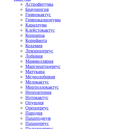
Астрофитумы
Браунингия
Гимнокактус
Гимнокалициумы
Караллума
Клейстокактус
Копиапоа
Корифанта
Кохемия
Лемэроцереус
Лобивия
Маммиллярия
Маргинатоцереус
Матукана
Медиолобивия
Мелокактус
Миртиллокактус
Неопортерия
Нотокактус
Опунция
Ореоцереус
Пародия
Пахиподиум
Пахицереус
Пилозоцереус