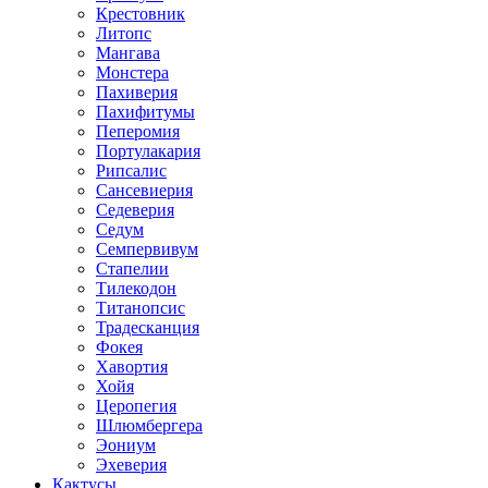
Крестовник
Литопс
Мангава
Монстера
Пахиверия
Пахифитумы
Пеперомия
Портулакария
Рипсалис
Сансевиерия
Седеверия
Седум
Семпервивум
Стапелии
Тилекодон
Титанопсис
Традесканция
Фокея
Хавортия
Хойя
Церопегия
Шлюмбергера
Эониум
Эхеверия
Кактусы