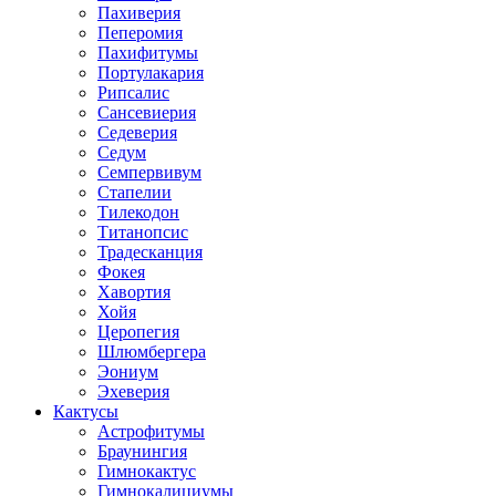
Пахиверия
Пеперомия
Пахифитумы
Портулакария
Рипсалис
Сансевиерия
Седеверия
Седум
Семпервивум
Стапелии
Тилекодон
Титанопсис
Традесканция
Фокея
Хавортия
Хойя
Церопегия
Шлюмбергера
Эониум
Эхеверия
Кактусы
Астрофитумы
Браунингия
Гимнокактус
Гимнокалициумы