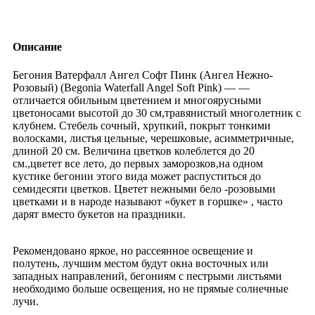
Описание
Бегония Ватерфалл Ангел Софт Пинк (Ангел Нежно-
Розовый) (Begonia Waterfall Angel Soft Pink) — —
отличается обильным цветением и многоярусными
цветоносами высотой до 30 см,травянистый многолетник с
клубнем. Стебель сочный, хрупкий, покрыт тонкими
волосками, листья цельные, черешковые, асимметричные,
длиной 20 см. Величина цветков колеблется до 20
см.,цветет все лето, до первых заморозков,на одном
кустике бегонии этого вида может распуститься до
семидесяти цветков. Цветет нежными бело -розовыми
цветками и в народе называют «букет в горшке» , часто
дарят вместо букетов на праздники.
Рекомендовано яркое, но рассеянное освещение и
полутень, лучшим местом будут окна восточных или
западных направлений, бегониям с пестрыми листьями
необходимо больше освещения, но не прямые солнечные
лучи.