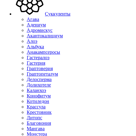
Суккуленты
Агава
Адениум
Адромискус
Акантокалициум
Алоэ
Альбука
Анакампсеросы
Гастералоэ
Гастерия
Граптоверия
Граптопеталум
Делосперма
Долихотеле
Каланхоэ
Конофитум
Котиледон
Крассула
Крестовник
Литопс
Благовония
Мангава
Монстера