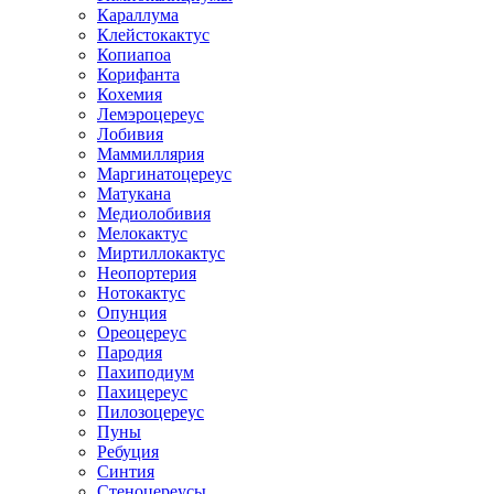
Караллума
Клейстокактус
Копиапоа
Корифанта
Кохемия
Лемэроцереус
Лобивия
Маммиллярия
Маргинатоцереус
Матукана
Медиолобивия
Мелокактус
Миртиллокактус
Неопортерия
Нотокактус
Опунция
Ореоцереус
Пародия
Пахиподиум
Пахицереус
Пилозоцереус
Пуны
Ребуция
Синтия
Стеноцереусы