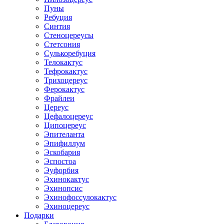
Пуны
Ребуция
Синтия
Стеноцереусы
Стетсония
Сулькоребуция
Телокактус
Тефрокактус
Трихоцереус
Ферокактус
Фрайлеи
Цереус
Цефалоцереус
Ципоцереус
Эпителанта
Эпифиллум
Эскобария
Эспостоа
Эуфорбия
Эхинокактус
Эхинопсис
Эхинофоссулокактус
Эхиноцереус
Подарки