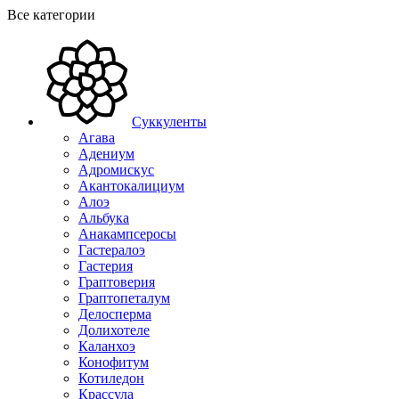
Все категории
Суккуленты
Агава
Адениум
Адромискус
Акантокалициум
Алоэ
Альбука
Анакампсеросы
Гастералоэ
Гастерия
Граптоверия
Граптопеталум
Делосперма
Долихотеле
Каланхоэ
Конофитум
Котиледон
Крассула