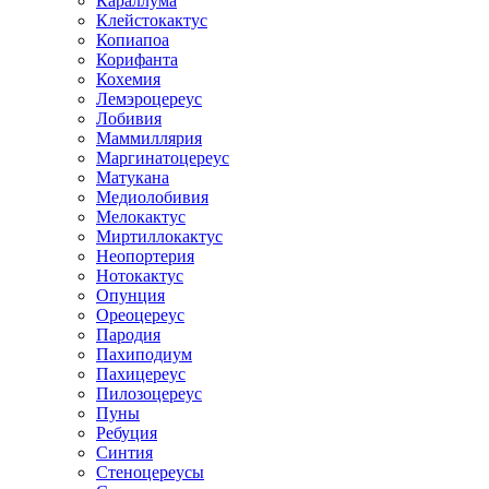
Караллума
Клейстокактус
Копиапоа
Корифанта
Кохемия
Лемэроцереус
Лобивия
Маммиллярия
Маргинатоцереус
Матукана
Медиолобивия
Мелокактус
Миртиллокактус
Неопортерия
Нотокактус
Опунция
Ореоцереус
Пародия
Пахиподиум
Пахицереус
Пилозоцереус
Пуны
Ребуция
Синтия
Стеноцереусы