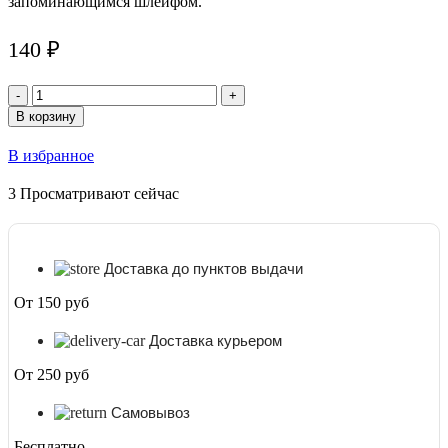
запоминающимся шлейфом.
140
₽
Количество
товара
В корзину
Благовония
Черный
В избранное
Бриллиант
(Black
3
Просматривают сейчас
Diamond)
Satya,
15
г
Доставка до пунктов выдачи
От 150 руб
Доставка курьером
От 250 руб
Самовывоз
Бесплатно