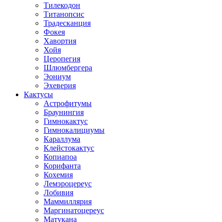
Тилекодон
Титанопсис
Традесканция
Фокея
Хавортия
Хойя
Церопегия
Шлюмбергера
Эониум
Эхеверия
Кактусы
Астрофитумы
Браунингия
Гимнокактус
Гимнокалициумы
Караллума
Клейстокактус
Копиапоа
Корифанта
Кохемия
Лемэроцереус
Лобивия
Маммиллярия
Маргинатоцереус
Матукана