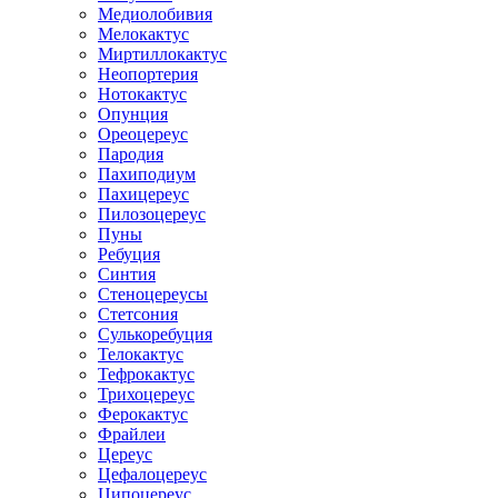
Медиолобивия
Мелокактус
Миртиллокактус
Неопортерия
Нотокактус
Опунция
Ореоцереус
Пародия
Пахиподиум
Пахицереус
Пилозоцереус
Пуны
Ребуция
Синтия
Стеноцереусы
Стетсония
Сулькоребуция
Телокактус
Тефрокактус
Трихоцереус
Ферокактус
Фрайлеи
Цереус
Цефалоцереус
Ципоцереус