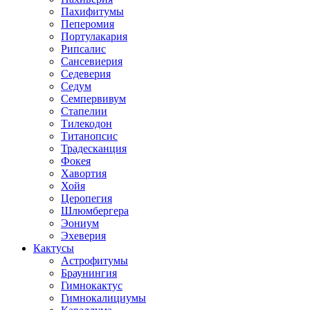
Пахифитумы
Пеперомия
Портулакария
Рипсалис
Сансевиерия
Седеверия
Седум
Семпервивум
Стапелии
Тилекодон
Титанопсис
Традесканция
Фокея
Хавортия
Хойя
Церопегия
Шлюмбергера
Эониум
Эхеверия
Кактусы
Астрофитумы
Браунингия
Гимнокактус
Гимнокалициумы