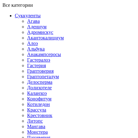
Все категории
Суккуленты
Агава
Адениум
Адромискус
Акантокалициум
Алоэ
Альбука
Анакампсеросы
Гастералоэ
Гастерия
Граптоверия
Граптопеталум
Делосперма
Долихотеле
Каланхоэ
Конофитум
Котиледон
Крассула
Крестовник
Литопс
Мангава
Монстера
Пахиверия