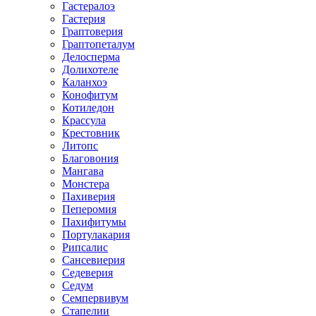
Гастералоэ
Гастерия
Граптоверия
Граптопеталум
Делосперма
Долихотеле
Каланхоэ
Конофитум
Котиледон
Крассула
Крестовник
Литопс
Благовония
Мангава
Монстера
Пахиверия
Пеперомия
Пахифитумы
Портулакария
Рипсалис
Сансевиерия
Седеверия
Седум
Семпервивум
Стапелии