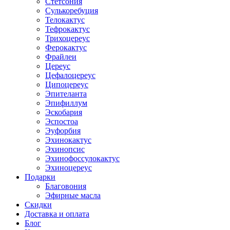
Стетсония
Сулькоребуция
Телокактус
Тефрокактус
Трихоцереус
Ферокактус
Фрайлеи
Цереус
Цефалоцереус
Ципоцереус
Эпителанта
Эпифиллум
Эскобария
Эспостоа
Эуфорбия
Эхинокактус
Эхинопсис
Эхинофоссулокактус
Эхиноцереус
Подарки
Благовония
Эфирные масла
Скидки
Доставка и оплата
Блог