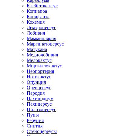
Караллума
Клейстокактус
Копиапоа
Корифанта
Кохемия
Лемэроцереус
Лобивия
Маммиллярия
Маргинатоцереус
Матукана
Медиолобивия
Мелокактус
Миртиллокактус
Неопортерия
Нотокактус
Опунция
Ореоцереус
Пародия
Пахиподиум
Пахицереус
Пилозоцереус
Пуны
Ребуция
Синтия
Стеноцереусы