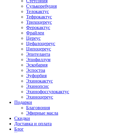
Стетсония
Сулькоребуция
Телокактус
Тефрокактус
Трихоцереус
Ферокактус
Фрайлеи
Цереус
Цефалоцереус
Ципоцереус
Эпителанта
Эпифиллум
Эскобария
Эспостоа
Эуфорбия
Эхинокактус
Эхинопсис
Эхинофоссулокактус
Эхиноцереус
Подарки
Благовония
Эфирные масла
Скидки
Доставка и оплата
Блог