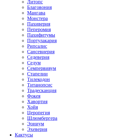
Литопс
Благовония
Мангава
Монстера
Пахиверия
Пеперомия
Пахифитумы
Портулакария
Рипсалис
Сансевиерия
Седеверия
Седум
Семпервивум
Стапелии
Тилекодон
Титанопсис
Традесканция
Фокея
Хавортия
Хойя
Церопегия
Шлюмбергера
Эониум
Эхеверия
Кактусы