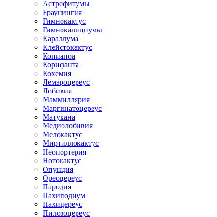
Астрофитумы
Браунингия
Гимнокактус
Гимнокалициумы
Караллума
Клейстокактус
Копиапоа
Корифанта
Кохемия
Лемэроцереус
Лобивия
Маммиллярия
Маргинатоцереус
Матукана
Медиолобивия
Мелокактус
Миртиллокактус
Неопортерия
Нотокактус
Опунция
Ореоцереус
Пародия
Пахиподиум
Пахицереус
Пилозоцереус