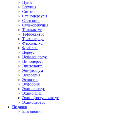
Пуны
Ребуция
Синтия
Стеноцереусы
Стетсония
Сулькоребуция
Телокактус
Тефрокактус
Трихоцереус
Ферокактус
Фрайлеи
Цереус
Цефалоцереус
Ципоцереус
Эпителанта
Эпифиллум
Эскобария
Эспостоа
Эуфорбия
Эхинокактус
Эхинопсис
Эхинофоссулокактус
Эхиноцереус
Подарки
Благовония