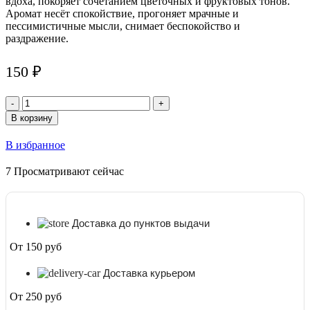
вдоха, покоряет сочетанием цветочных и фруктовых тонов.
Аромат несёт спокойствие, прогоняет мрачные и
пессимистичные мысли, снимает беспокойство и
раздражение.
150
₽
Количество
товара
В корзину
Благовония
Духовная
В избранное
Аура
(Spiritual
7
Просматривают сейчас
Aura)
Satya,
15
г
Доставка до пунктов выдачи
От 150 руб
Доставка курьером
От 250 руб