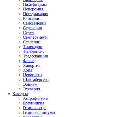
Пахифитумы
Пеперомия
Портулакария
Рипсалис
Сансевиерия
Седеверия
Седум
Семпервивум
Стапелии
Тилекодон
Титанопсис
Традесканция
Фокея
Хавортия
Хойя
Церопегия
Шлюмбергера
Эониум
Эхеверия
Кактусы
Астрофитумы
Браунингия
Гимнокактус
Гимнокалициумы