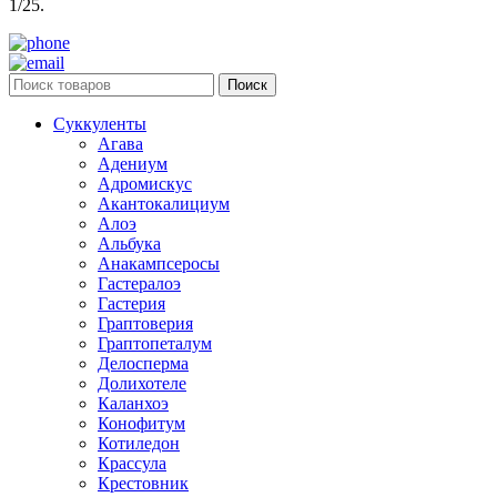
1/25.
Поиск
Суккуленты
Агава
Адениум
Адромискус
Акантокалициум
Алоэ
Альбука
Анакампсеросы
Гастералоэ
Гастерия
Граптоверия
Граптопеталум
Делосперма
Долихотеле
Каланхоэ
Конофитум
Котиледон
Крассула
Крестовник