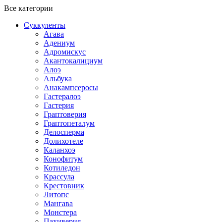
Все категории
Суккуленты
Агава
Адениум
Адромискус
Акантокалициум
Алоэ
Альбука
Анакампсеросы
Гастералоэ
Гастерия
Граптоверия
Граптопеталум
Делосперма
Долихотеле
Каланхоэ
Конофитум
Котиледон
Крассула
Крестовник
Литопс
Мангава
Монстера
Пахиверия