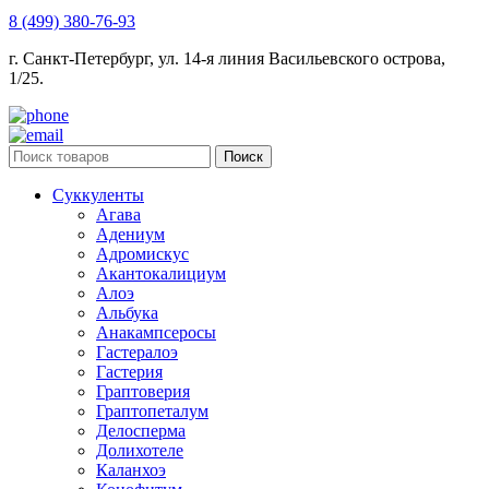
8 (499) 380-76-93
г. Санкт-Петербург, ул. 14-я линия Васильевского острова,
1/25.
Поиск
Суккуленты
Агава
Адениум
Адромискус
Акантокалициум
Алоэ
Альбука
Анакампсеросы
Гастералоэ
Гастерия
Граптоверия
Граптопеталум
Делосперма
Долихотеле
Каланхоэ