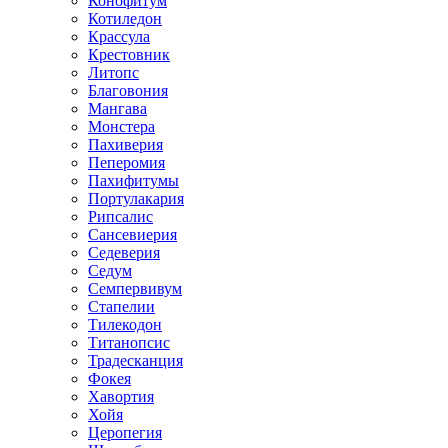
Конофитум
Котиледон
Крассула
Крестовник
Литопс
Благовония
Мангава
Монстера
Пахиверия
Пеперомия
Пахифитумы
Портулакария
Рипсалис
Сансевиерия
Седеверия
Седум
Семпервивум
Стапелии
Тилекодон
Титанопсис
Традесканция
Фокея
Хавортия
Хойя
Церопегия