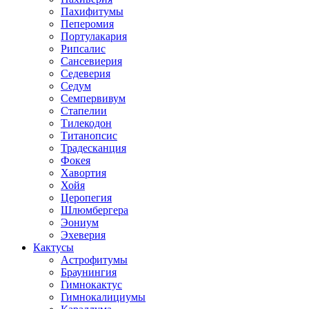
Пахифитумы
Пеперомия
Портулакария
Рипсалис
Сансевиерия
Седеверия
Седум
Семпервивум
Стапелии
Тилекодон
Титанопсис
Традесканция
Фокея
Хавортия
Хойя
Церопегия
Шлюмбергера
Эониум
Эхеверия
Кактусы
Астрофитумы
Браунингия
Гимнокактус
Гимнокалициумы