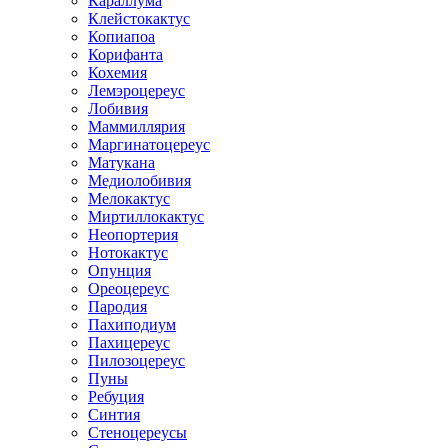
Караллума
Клейстокактус
Копиапоа
Корифанта
Кохемия
Лемэроцереус
Лобивия
Маммиллярия
Маргинатоцереус
Матукана
Медиолобивия
Мелокактус
Миртиллокактус
Неопортерия
Нотокактус
Опунция
Ореоцереус
Пародия
Пахиподиум
Пахицереус
Пилозоцереус
Пуны
Ребуция
Синтия
Стеноцереусы