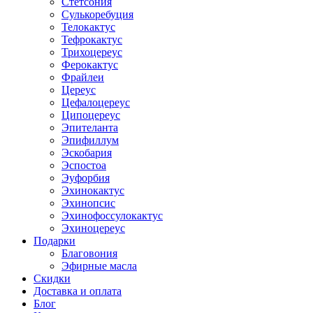
Стетсония
Сулькоребуция
Телокактус
Тефрокактус
Трихоцереус
Ферокактус
Фрайлеи
Цереус
Цефалоцереус
Ципоцереус
Эпителанта
Эпифиллум
Эскобария
Эспостоа
Эуфорбия
Эхинокактус
Эхинопсис
Эхинофоссулокактус
Эхиноцереус
Подарки
Благовония
Эфирные масла
Скидки
Доставка и оплата
Блог