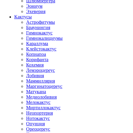
Шлюмбергера
Эониум
Эхеверия
Кактусы
Астрофитумы
Браунингия
Гимнокактус
Гимнокалициумы
Караллума
Клейстокактус
Копиапоа
Корифанта
Кохемия
Лемэроцереус
Лобивия
Маммиллярия
Маргинатоцереус
Матукана
Медиолобивия
Мелокактус
Миртиллокактус
Неопортерия
Нотокактус
Опунция
Ореоцереус