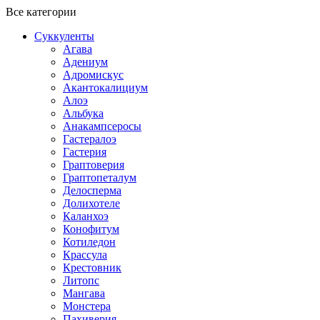
Все категории
Суккуленты
Агава
Адениум
Адромискус
Акантокалициум
Алоэ
Альбука
Анакампсеросы
Гастералоэ
Гастерия
Граптоверия
Граптопеталум
Делосперма
Долихотеле
Каланхоэ
Конофитум
Котиледон
Крассула
Крестовник
Литопс
Мангава
Монстера
Пахиверия