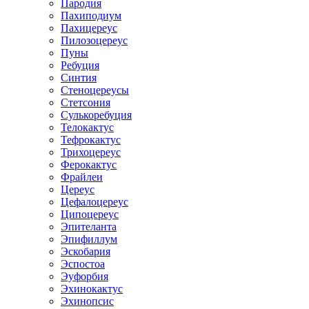
Пародия
Пахиподиум
Пахицереус
Пилозоцереус
Пуны
Ребуция
Синтия
Стеноцереусы
Стетсония
Сулькоребуция
Телокактус
Тефрокактус
Трихоцереус
Ферокактус
Фрайлеи
Цереус
Цефалоцереус
Ципоцереус
Эпителанта
Эпифиллум
Эскобария
Эспостоа
Эуфорбия
Эхинокактус
Эхинопсис