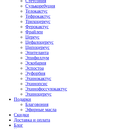
Стетсония
Сулькоребуция
Телокактус
Тефрокактус
Трихоцереус
Ферокактус
Фрайлеи
Цереус
Цефалоцереус
Ципоцереус
Эпителанта
Эпифиллум
Эскобария
Эспостоа
Эуфорбия
Эхинокактус
Эхинопсис
Эхинофоссулокактус
Эхиноцереус
Подарки
Благовония
Эфирные масла
Скидки
Доставка и оплата
Блог