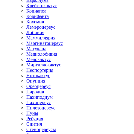
Караллума
Клейстокактус
Копиапоа
Корифанта
Кохемия
Лемэроцереус
Лобивия
Маммиллярия
Маргинатоцереус
Матукана
Медиолобивия
Мелокактус
Миртиллокактус
Неопортерия
Нотокактус
Опунция
Ореоцереус
Пародия
Пахиподиум
Пахицереус
Пилозоцереус
Пуны
Ребуция
Синтия
Стеноцереусы