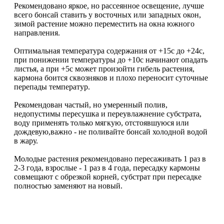
Рекомендовано яркое, но рассеянное освещение, лучше
всего бонсай ставить у восточных или западных окон,
зимой растение можно переместить на окна южного
направления.
Оптимальная температура содержания от +15c до +24c,
при понижении температуры до +10c начинают опадать
листья, а при +5c может произойти гибель растения,
кармона боится сквозняков и плохо переносит суточные
перепады температур.
Рекомендован частый, но умеренный полив,
недопустимы пересушка и переувлажнение субстрата,
воду применять только мягкую, отстоявшуюся или
дождевую,важно - не поливайте бонсай холодной водой
в жару.
Молодые растения рекомендовано пересаживать 1 раз в
2-3 года, взрослые - 1 раз в 4 года, пересадку кармоны
совмещают с обрезкой корней, субстрат при пересадке
полностью заменяют на новый.