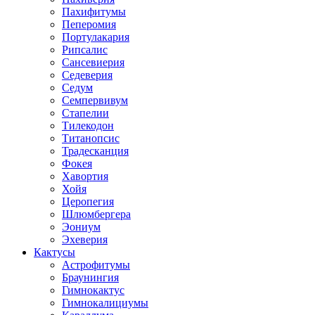
Пахифитумы
Пеперомия
Портулакария
Рипсалис
Сансевиерия
Седеверия
Седум
Семпервивум
Стапелии
Тилекодон
Титанопсис
Традесканция
Фокея
Хавортия
Хойя
Церопегия
Шлюмбергера
Эониум
Эхеверия
Кактусы
Астрофитумы
Браунингия
Гимнокактус
Гимнокалициумы