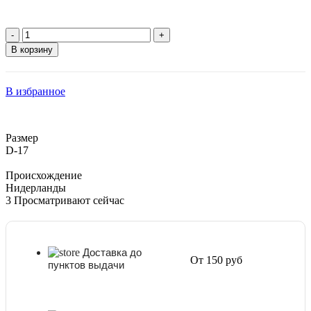
Количество
товара
В корзину
Бонсай
Лигуструм
со
В избранное
скалой
в
керамике
D-
Размер
17
D-17
Происхождение
Нидерланды
3
Просматривают сейчас
Доставка до
От 150 руб
пунктов выдачи