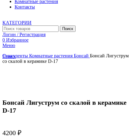
Комнатные растения
Контакты
КАТЕГОРИИ
Поиск
Логин / Регистрация
0
Избранное
Меню
Суккуленты
Комнатные растения
Бонсай
Бонсай Лигуструм
Поиск
со скалой в керамике D-17
Увеличить
Бонсай Лигуструм со скалой в керамике
D-17
4200
₽