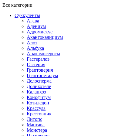
Все категории
Суккуленты
Агава
Адениум
Адромискус
Акантокалициум
Алоэ
Альбука
Анакампсеросы
Гастералоэ
Гастерия
Граптоверия
Граптопеталум
Делосперма
Долихотеле
Каланхоэ
Конофитум
Котиледон
Крассула
Крестовник
Литопс
Мангава
Монстера
Пахиверия