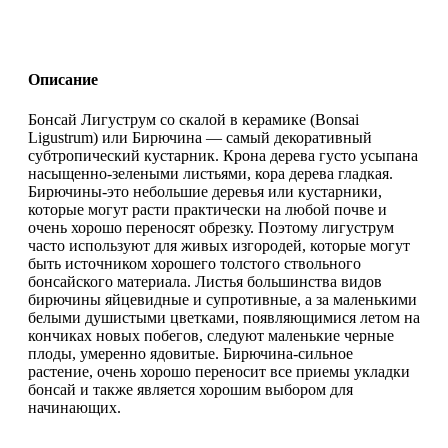
Описание
Бонсай Лигуструм со скалой в керамике (Bonsai
Ligustrum) или Бирючина — самый декоративный
субтропический кустарник. Крона дерева густо усыпана
насыщенно-зелеными листьями, кора дерева гладкая.
Бирючины-это небольшие деревья или кустарники,
которые могут расти практически на любой почве и
очень хорошо переносят обрезку. Поэтому лигуструм
часто используют для живых изгородей, которые могут
быть источником хорошего толстого ствольного
бонсайского материала. Листья большинства видов
бирючины яйцевидные и супротивные, а за маленькими
белыми душистыми цветками, появляющимися летом на
кончиках новых побегов, следуют маленькие черные
плоды, умеренно ядовитые. Бирючина-сильное
растение, очень хорошо переносит все приемы укладки
бонсай и также является хорошим выбором для
начинающих.