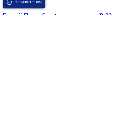
Напишите нам
Бонсай Пинус S — type в керамике D-22
22800
₽
В корзину