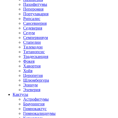
Пахифитумы
Пеперомия
Портулакария
Рипсалис
Сансевиерия
Седеверия
Седум
Семпервивум
Стапелии
Тилекодон
Титанопсис
Традесканция
Фокея
Хавортия
Хойя
Церопегия
Шлюмбергера
Эониум
Эхеверия
Кактусы
Астрофитумы
Браунингия
Гимнокактус
Гимнокалициумы