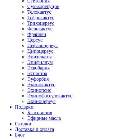
Стетсония
Сулькоребуция
Телокактус
Тефрокактус
Трихоцереус
Ферокактус
Фрайлеи
Цереус
Цефалоцереус
Ципоцереус
Эпителанта
Эпифиллум
Эскобария
Эспостоа
Эуфорбия
Эхинокактус
Эхинопсис
Эхинофоссулокактус
Эхиноцереус
Подарки
Благовония
Эфирные масла
Скидки
Доставка и оплата
Блог