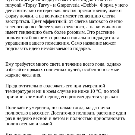
runyonii «Topsy Turvy» и Graptoveria «Debbi». Форма у него
действительно интересная: листья прямостоячие, имеют
форму ложки, а на кончике имеют тенденцию слегка
заостряться. Цвет эффектный: от слегка матового светло-
зеленого до все более яркого зеленого, а на кончиках он
имеет тенденцию быть более розовым. Это растение
пользуется большим спросом и идеально подходит для
украшения вашего помещения. Само название может
подсказать идею незабываемого подарка.
Ему требуется много света в течение всего года, однако
избегайте прямых солнечных лучей, особенно в самые
жаркие часы дня.
Предпочтительно содержать его при умеренной
температуре и ни в коем случае не ниже 10 °C, по этой
причине в зимний период его рекомендуется укрывать.
Поливайте умеренно, но только тогда, когда почва
полностью высохнет. Достаточно поливать растение один
раз в неделю весной и летом и полностью приостановить
полив осенью и зимой.
Лучшая почва — хорошо дренируемая, например,