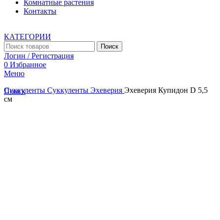
Комнатные растения
Контакты
КАТЕГОРИИ
Поиск
Логин / Регистрация
0
Избранное
Меню
Суккуленты
Суккуленты
Эхеверия
Эхеверия Купидон D 5,5
Поиск
см
Увеличить