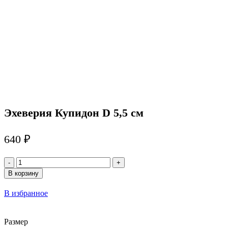
Эхеверия Купидон D 5,5 см
640
₽
Количество
товара
В корзину
Эхеверия
Купидон
В избранное
D
5,5
см
Размер