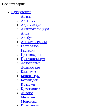
Все категории
Суккуленты
Агава
Адениум
Адромискус
Акантокалициум
Алоэ
Альбука
Анакампсеросы
Гастералоэ
Гастерия
Граптоверия
Граптопеталум
Делосперма
Долихотеле
Каланхоэ
Конофитум
Котиледон
Крассула
Крестовник
Литопс
Мангава
Монстера
Пахиверия