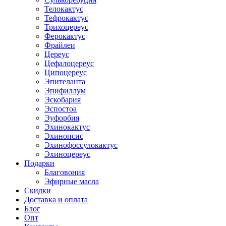
Телокактус
Тефрокактус
Трихоцереус
Ферокактус
Фрайлеи
Цереус
Цефалоцереус
Ципоцереус
Эпителанта
Эпифиллум
Эскобария
Эспостоа
Эуфорбия
Эхинокактус
Эхинопсис
Эхинофоссулокактус
Эхиноцереус
Подарки
Благовония
Эфирные масла
Скидки
Доставка и оплата
Блог
Опт