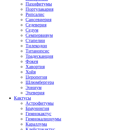
Пахифитумы
Портулакария
Рипсалис
Сансевиерия
Седеверия
Седум
Семпервивум
Стапелии
Тилекодон
Титанопсис
Традесканция
Фокея
Хавортия
Хойя
Церопегия
Шлюмбергера
Эониум
Эхеверия
Кактусы
Астрофитумы
Браунингия
Гимнокактус
Гимнокалициумы
Караллума
Клейстокактус