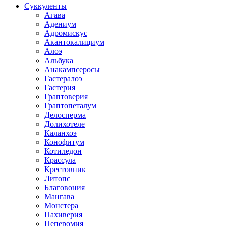
Суккуленты
Агава
Адениум
Адромискус
Акантокалициум
Алоэ
Альбука
Анакампсеросы
Гастералоэ
Гастерия
Граптоверия
Граптопеталум
Делосперма
Долихотеле
Каланхоэ
Конофитум
Котиледон
Крассула
Крестовник
Литопс
Благовония
Мангава
Монстера
Пахиверия
Пеперомия