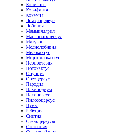
Копиапоа
Корифанта
Кохемия
Лемэроцереус
Лобивия
Маммиллярия
Маргинатоцереус
Матукана
Медиолобивия
Мелокактус
Миртиллокактус
Неопортерия
Нотокактус
Опунция
Ореоцереус
Пародия
Пахиподиум
Пахицереус
Пилозоцереус
Пуны
Ребуция
Синтия
Стеноцереусы
Стетсония
Сулькоребуция