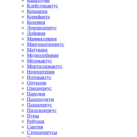
Караллума
Клейстокактус
Копиапоа
Корифанта
Кохемия
Лемэроцереус
Лобивия
Маммиллярия
Маргинатоцереус
Матукана
Медиолобивия
Мелокактус
Миртиллокактус
Неопортерия
Нотокактус
Опунция
Ореоцереус
Пародия
Пахиподиум
Пахицереус
Пилозоцереус
Пуны
Ребуция
Синтия
Стеноцереусы