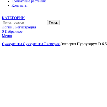
Комнатные растения
Контакты
КАТЕГОРИИ
Поиск
Логин / Регистрация
0
Избранное
Меню
Суккуленты
Суккуленты
Эхеверия
Эхеверия Пурпузорум D 6,5
Поиск
Увеличить