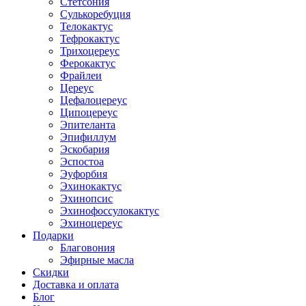
Стетсония
Сулькоребуция
Телокактус
Тефрокактус
Трихоцереус
Ферокактус
Фрайлеи
Цереус
Цефалоцереус
Ципоцереус
Эпителанта
Эпифиллум
Эскобария
Эспостоа
Эуфорбия
Эхинокактус
Эхинопсис
Эхинофоссулокактус
Эхиноцереус
Подарки
Благовония
Эфирные масла
Скидки
Доставка и оплата
Блог