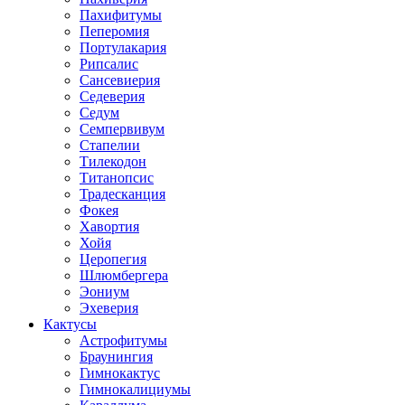
Пахифитумы
Пеперомия
Портулакария
Рипсалис
Сансевиерия
Седеверия
Седум
Семпервивум
Стапелии
Тилекодон
Титанопсис
Традесканция
Фокея
Хавортия
Хойя
Церопегия
Шлюмбергера
Эониум
Эхеверия
Кактусы
Астрофитумы
Браунингия
Гимнокактус
Гимнокалициумы