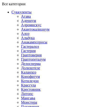
Все категории
Суккуленты
Агава
Адениум
Адромискус
Акантокалициум
Алоэ
Альбука
Анакампсеросы
Гастералоэ
Гастерия
Граптоверия
Граптопеталум
Делосперма
Долихотеле
Каланхоэ
Конофитум
Котиледон
Крассула
Крестовник
Литопс
Мангава
Монстера
Пахиверия