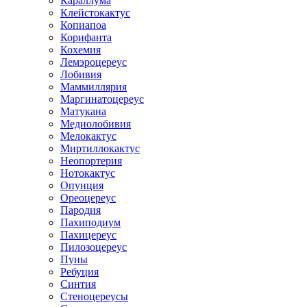
Караллума
Клейстокактус
Копиапоа
Корифанта
Кохемия
Лемэроцереус
Лобивия
Маммиллярия
Маргинатоцереус
Матукана
Медиолобивия
Мелокактус
Миртиллокактус
Неопортерия
Нотокактус
Опунция
Ореоцереус
Пародия
Пахиподиум
Пахицереус
Пилозоцереус
Пуны
Ребуция
Синтия
Стеноцереусы