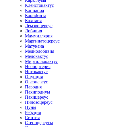
Караллума
Клейстокактус
Копиапоа
Корифанта
Кохемия
Лемэроцереус
Лобивия
Маммиллярия
Маргинатоцереус
Матукана
Медиолобивия
Мелокактус
Миртиллокактус
Неопортерия
Нотокактус
Опунция
Ореоцереус
Пародия
Пахиподиум
Пахицереус
Пилозоцереус
Пуны
Ребуция
Синтия
Стеноцереусы