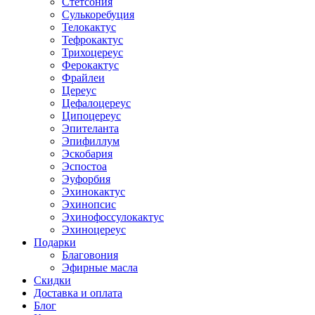
Стетсония
Сулькоребуция
Телокактус
Тефрокактус
Трихоцереус
Ферокактус
Фрайлеи
Цереус
Цефалоцереус
Ципоцереус
Эпителанта
Эпифиллум
Эскобария
Эспостоа
Эуфорбия
Эхинокактус
Эхинопсис
Эхинофоссулокактус
Эхиноцереус
Подарки
Благовония
Эфирные масла
Скидки
Доставка и оплата
Блог