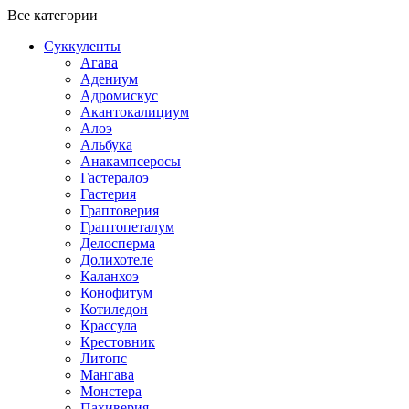
Все категории
Суккуленты
Агава
Адениум
Адромискус
Акантокалициум
Алоэ
Альбука
Анакампсеросы
Гастералоэ
Гастерия
Граптоверия
Граптопеталум
Делосперма
Долихотеле
Каланхоэ
Конофитум
Котиледон
Крассула
Крестовник
Литопс
Мангава
Монстера
Пахиверия