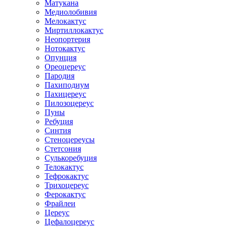
Матукана
Медиолобивия
Мелокактус
Миртиллокактус
Неопортерия
Нотокактус
Опунция
Ореоцереус
Пародия
Пахиподиум
Пахицереус
Пилозоцереус
Пуны
Ребуция
Синтия
Стеноцереусы
Стетсония
Сулькоребуция
Телокактус
Тефрокактус
Трихоцереус
Ферокактус
Фрайлеи
Цереус
Цефалоцереус