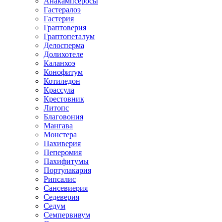
Анакампсеросы
Гастералоэ
Гастерия
Граптоверия
Граптопеталум
Делосперма
Долихотеле
Каланхоэ
Конофитум
Котиледон
Крассула
Крестовник
Литопс
Благовония
Мангава
Монстера
Пахиверия
Пеперомия
Пахифитумы
Портулакария
Рипсалис
Сансевиерия
Седеверия
Седум
Семпервивум