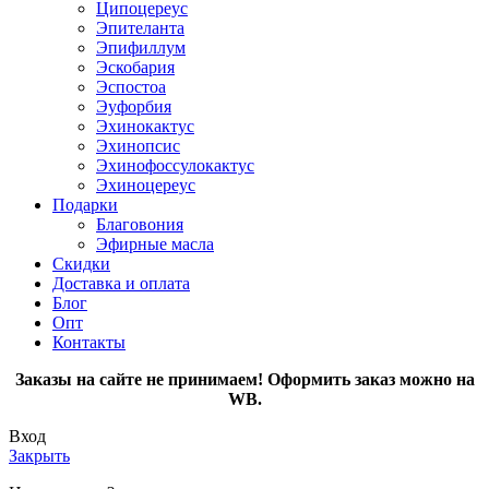
Ципоцереус
Эпителанта
Эпифиллум
Эскобария
Эспостоа
Эуфорбия
Эхинокактус
Эхинопсис
Эхинофоссулокактус
Эхиноцереус
Подарки
Благовония
Эфирные масла
Скидки
Доставка и оплата
Блог
Опт
Контакты
Заказы на сайте не принимаем! Оформить заказ можно на
WB.
Вход
Закрыть