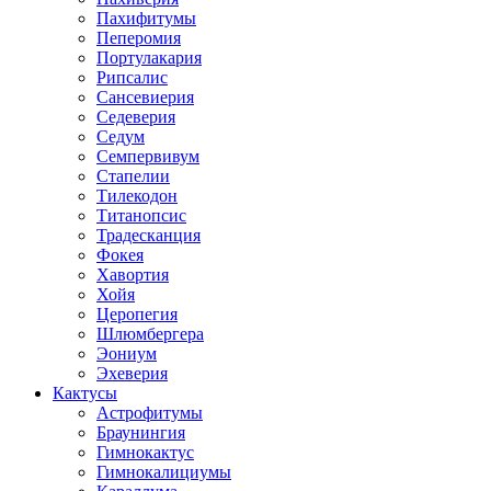
Пахифитумы
Пеперомия
Портулакария
Рипсалис
Сансевиерия
Седеверия
Седум
Семпервивум
Стапелии
Тилекодон
Титанопсис
Традесканция
Фокея
Хавортия
Хойя
Церопегия
Шлюмбергера
Эониум
Эхеверия
Кактусы
Астрофитумы
Браунингия
Гимнокактус
Гимнокалициумы