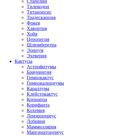
Стапелии
Тилекодон
Титанопсис
Традесканция
Фокея
Хавортия
Хойя
Церопегия
Шлюмбергера
Эониум
Эхеверия
Кактусы
Астрофитумы
Браунингия
Гимнокактус
Гимнокалициумы
Караллума
Клейстокактус
Копиапоа
Корифанта
Кохемия
Лемэроцереус
Лобивия
Маммиллярия
Маргинатоцереус