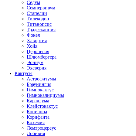
Седум
Семпервивум
Стапелии
Тилекодон
Титанопсис
Традесканция
Фокея
Хавортия
Хойя
Церопегия
Шлюмбергера
Эониум
Эхеверия
Кактусы
Астрофитумы
Браунингия
Гимнокактус
Гимнокалициумы
Караллума
Клейстокактус
Копиапоа
Корифанта
Кохемия
Лемэроцереус
Лобивия