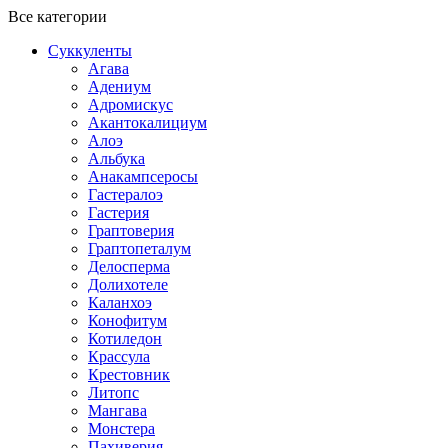
Все категории
Суккуленты
Агава
Адениум
Адромискус
Акантокалициум
Алоэ
Альбука
Анакампсеросы
Гастералоэ
Гастерия
Граптоверия
Граптопеталум
Делосперма
Долихотеле
Каланхоэ
Конофитум
Котиледон
Крассула
Крестовник
Литопс
Мангава
Монстера
Пахиверия