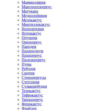
Маммиллярия
Маргинатоцереус
Матукана
Медиолобивия
Мелокактус
Миртиллокактус
Неопортерия
Нотокактус
Опунция
Ореоцереус
Пародия
Пахиподиум
Пахицереус
Пилозоцереус
Пуны
Ребуция
Синтия
Стеноцереусы
Стетсония
Сулькоребуция
Телокактус
Тефрокактус
Трихоцереус
Ферокактус
Фрайлеи