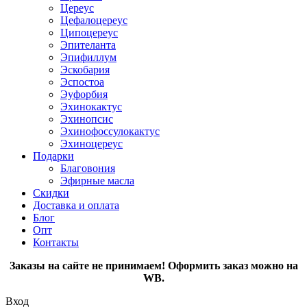
Цереус
Цефалоцереус
Ципоцереус
Эпителанта
Эпифиллум
Эскобария
Эспостоа
Эуфорбия
Эхинокактус
Эхинопсис
Эхинофоссулокактус
Эхиноцереус
Подарки
Благовония
Эфирные масла
Скидки
Доставка и оплата
Блог
Опт
Контакты
Заказы на сайте не принимаем! Оформить заказ можно на
WB.
Вход