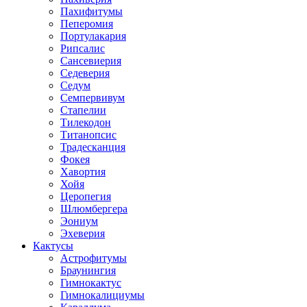
Пахифитумы
Пеперомия
Портулакария
Рипсалис
Сансевиерия
Седеверия
Седум
Семпервивум
Стапелии
Тилекодон
Титанопсис
Традесканция
Фокея
Хавортия
Хойя
Церопегия
Шлюмбергера
Эониум
Эхеверия
Кактусы
Астрофитумы
Браунингия
Гимнокактус
Гимнокалициумы