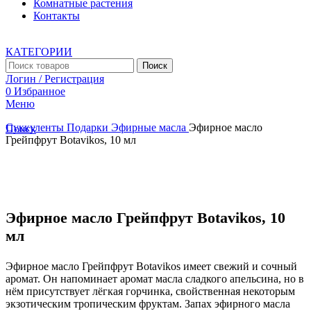
Комнатные растения
Контакты
КАТЕГОРИИ
Поиск
Логин / Регистрация
0
Избранное
Меню
Суккуленты
Подарки
Эфирные масла
Эфирное масло
Поиск
Грейпфрут Botavikos, 10 мл
Увеличить
Эфирное масло Грейпфрут Botavikos, 10
мл
Эфирное масло Грейпфрут Botavikos имеет свежий и сочный
аромат. Он напоминает аромат масла сладкого апельсина, но в
нём присутствует лёгкая горчинка, свойственная некоторым
экзотическим тропическим фруктам. Запах эфирного масла