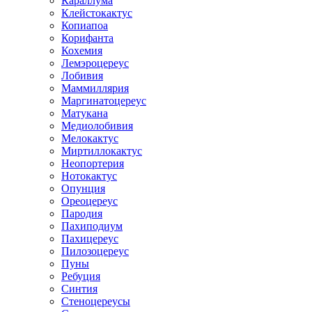
Караллума
Клейстокактус
Копиапоа
Корифанта
Кохемия
Лемэроцереус
Лобивия
Маммиллярия
Маргинатоцереус
Матукана
Медиолобивия
Мелокактус
Миртиллокактус
Неопортерия
Нотокактус
Опунция
Ореоцереус
Пародия
Пахиподиум
Пахицереус
Пилозоцереус
Пуны
Ребуция
Синтия
Стеноцереусы