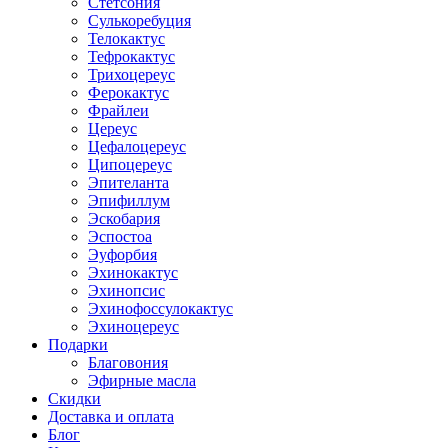
Стетсония
Сулькоребуция
Телокактус
Тефрокактус
Трихоцереус
Ферокактус
Фрайлеи
Цереус
Цефалоцереус
Ципоцереус
Эпителанта
Эпифиллум
Эскобария
Эспостоа
Эуфорбия
Эхинокактус
Эхинопсис
Эхинофоссулокактус
Эхиноцереус
Подарки
Благовония
Эфирные масла
Скидки
Доставка и оплата
Блог