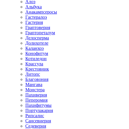
Алоэ
Альбука
Анакампсеросы
Гастералоэ
Гастерия
Граптоверия
Граптопеталум
Делосперма
Долихотеле
Каланхоэ
Конофитум
Котиледон
Крассула
Крестовник
Литопс
Благовония
Мангава
Монстера
Пахиверия
Пеперомия
Пахифитумы
Портулакария
Рипсалис
Сансевиерия
Седеверия