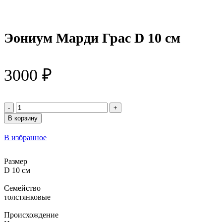
Эониум Марди Грас D 10 см
3000
₽
Количество
товара
В корзину
Эониум
Марди
В избранное
Грас
D
10
Размер
см
D 10 см
Семейство
толстянковые
Происхождение