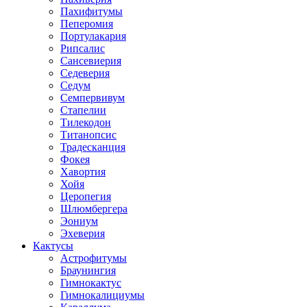
Пахифитумы
Пеперомия
Портулакария
Рипсалис
Сансевиерия
Седеверия
Седум
Семпервивум
Стапелии
Тилекодон
Титанопсис
Традесканция
Фокея
Хавортия
Хойя
Церопегия
Шлюмбергера
Эониум
Эхеверия
Кактусы
Астрофитумы
Браунингия
Гимнокактус
Гимнокалициумы