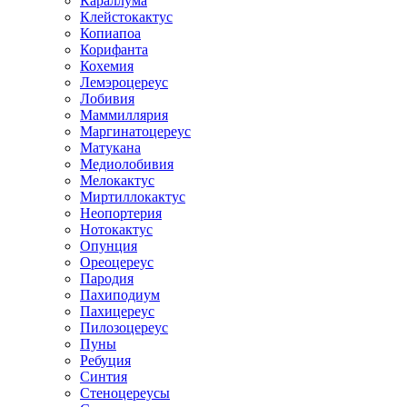
Караллума
Клейстокактус
Копиапоа
Корифанта
Кохемия
Лемэроцереус
Лобивия
Маммиллярия
Маргинатоцереус
Матукана
Медиолобивия
Мелокактус
Миртиллокактус
Неопортерия
Нотокактус
Опунция
Ореоцереус
Пародия
Пахиподиум
Пахицереус
Пилозоцереус
Пуны
Ребуция
Синтия
Стеноцереусы