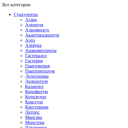
Все категории
Суккуленты
Агава
Адениум
Адромискус
Акантокалициум
Алоэ
Альбука
Анакампсеросы
Гастералоэ
Гастерия
Граптоверия
Граптопеталум
Делосперма
Долихотеле
Каланхоэ
Конофитум
Котиледон
Крассула
Крестовник
Литопс
Мангава
Монстера
Пахиверия