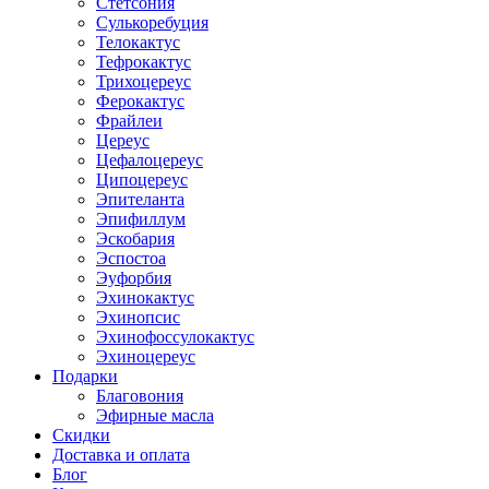
Стетсония
Сулькоребуция
Телокактус
Тефрокактус
Трихоцереус
Ферокактус
Фрайлеи
Цереус
Цефалоцереус
Ципоцереус
Эпителанта
Эпифиллум
Эскобария
Эспостоа
Эуфорбия
Эхинокактус
Эхинопсис
Эхинофоссулокактус
Эхиноцереус
Подарки
Благовония
Эфирные масла
Скидки
Доставка и оплата
Блог