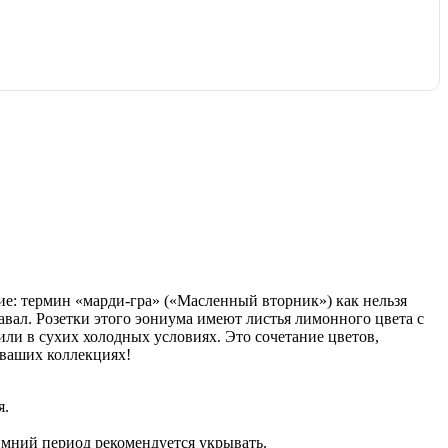
ие: термин «марди-гра» («Масленный вторник») как нельзя
авал. Розетки этого эониума имеют листья лимонного цвета с
ли в сухих холодных условиях. Это сочетание цветов,
 ваших коллекциях!
я.
имний период рекомендуется укрывать.