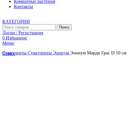
Комнатные растения
Контакты
КАТЕГОРИИ
Поиск
Логин / Регистрация
0
Избранное
Меню
Суккуленты
Суккуленты
Эониум
Эониум Марди Грас D 10 см
Поиск
Увеличить