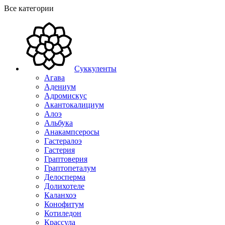
Все категории
Суккуленты
Агава
Адениум
Адромискус
Акантокалициум
Алоэ
Альбука
Анакампсеросы
Гастералоэ
Гастерия
Граптоверия
Граптопеталум
Делосперма
Долихотеле
Каланхоэ
Конофитум
Котиледон
Крассула