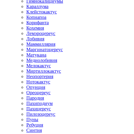
Гимнокалициумы
Караллума
Клейстокактус
Копиапоа
Корифанта
Кохемия
Лемэроцереус
Лобивия
Маммиллярия
Маргинатоцереус
Матукана
Медиолобивия
Мелокактус
Миртиллокактус
Неопортерия
Нотокактус
Опунция
Ореоцереус
Пародия
Пахиподиум
Пахицереус
Пилозоцереус
Пуны
Ребуция
Синтия