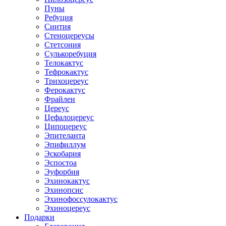
Пуны
Ребуция
Синтия
Стеноцереусы
Стетсония
Сулькоребуция
Телокактус
Тефрокактус
Трихоцереус
Ферокактус
Фрайлеи
Цереус
Цефалоцереус
Ципоцереус
Эпителанта
Эпифиллум
Эскобария
Эспостоа
Эуфорбия
Эхинокактус
Эхинопсис
Эхинофоссулокактус
Эхиноцереус
Подарки