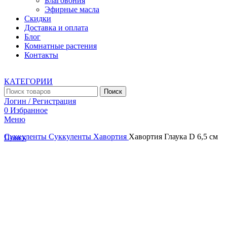
Благовония
Эфирные масла
Скидки
Доставка и оплата
Блог
Комнатные растения
Контакты
КАТЕГОРИИ
Поиск
Логин / Регистрация
0
Избранное
Меню
Суккуленты
Суккуленты
Хавортия
Хавортия Глаука D 6,5 см
Поиск