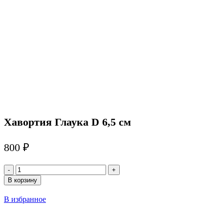
Хавортия Глаука D 6,5 см
800
₽
Количество
товара
В корзину
Хавортия
Глаука
В избранное
D
6,5