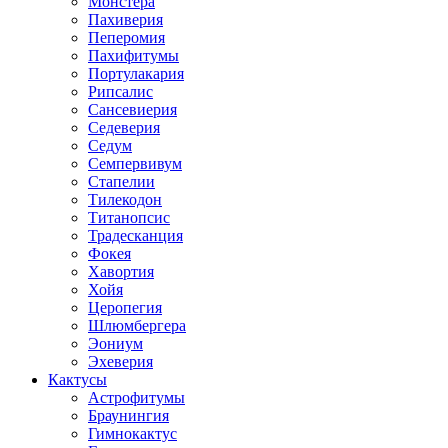
Монстера
Пахиверия
Пеперомия
Пахифитумы
Портулакария
Рипсалис
Сансевиерия
Седеверия
Седум
Семпервивум
Стапелии
Тилекодон
Титанопсис
Традесканция
Фокея
Хавортия
Хойя
Церопегия
Шлюмбергера
Эониум
Эхеверия
Кактусы
Астрофитумы
Браунингия
Гимнокактус