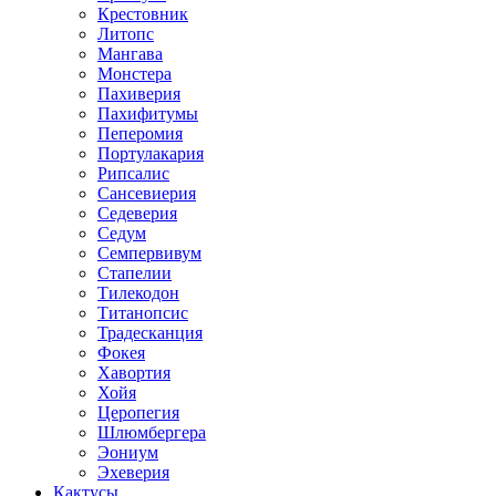
Крестовник
Литопс
Мангава
Монстера
Пахиверия
Пахифитумы
Пеперомия
Портулакария
Рипсалис
Сансевиерия
Седеверия
Седум
Семпервивум
Стапелии
Тилекодон
Титанопсис
Традесканция
Фокея
Хавортия
Хойя
Церопегия
Шлюмбергера
Эониум
Эхеверия
Кактусы