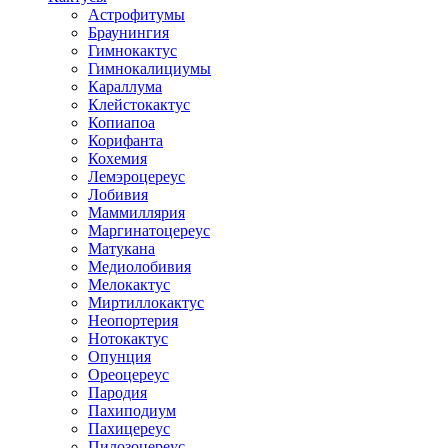
Астрофитумы
Браунингия
Гимнокактус
Гимнокалициумы
Караллума
Клейстокактус
Копиапоа
Корифанта
Кохемия
Лемэроцереус
Лобивия
Маммиллярия
Маргинатоцереус
Матукана
Медиолобивия
Мелокактус
Миртиллокактус
Неопортерия
Нотокактус
Опунция
Ореоцереус
Пародия
Пахиподиум
Пахицереус
Пилозоцереус