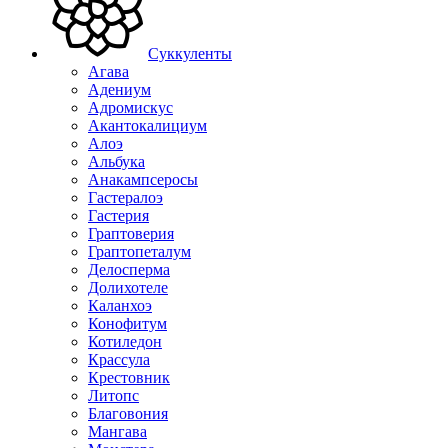
Суккуленты
Агава
Адениум
Адромискус
Акантокалициум
Алоэ
Альбука
Анакампсеросы
Гастералоэ
Гастерия
Граптоверия
Граптопеталум
Делосперма
Долихотеле
Каланхоэ
Конофитум
Котиледон
Крассула
Крестовник
Литопс
Благовония
Мангава