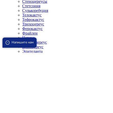
Стеноцереусы
Стетсония
Сулькоребуция
Телокактус
Тефрокактус
Трихоцереус
Ферокактус
Фрайлеи
Цереус
Цефалоцереус
Напишите нам
Ципоцереус
Эпителанта
Эпифиллум
Эскобария
Эспостоа
Эуфорбия
Эхинокактус
Эхинопсис
Эхинофоссулокактус
Эхиноцереус
Подарки
Благовония
Эфирные масла
Скидки
Доставка и оплата