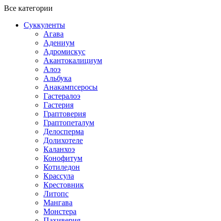
Все категории
Суккуленты
Агава
Адениум
Адромискус
Акантокалициум
Алоэ
Альбука
Анакампсеросы
Гастералоэ
Гастерия
Граптоверия
Граптопеталум
Делосперма
Долихотеле
Каланхоэ
Конофитум
Котиледон
Крассула
Крестовник
Литопс
Мангава
Монстера
Пахиверия