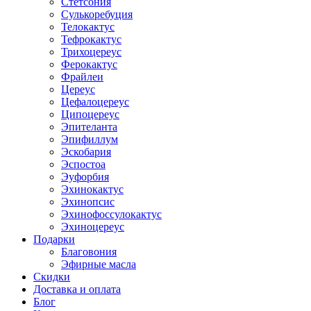
Стетсония
Сулькоребуция
Телокактус
Тефрокактус
Трихоцереус
Ферокактус
Фрайлеи
Цереус
Цефалоцереус
Ципоцереус
Эпителанта
Эпифиллум
Эскобария
Эспостоа
Эуфорбия
Эхинокактус
Эхинопсис
Эхинофоссулокактус
Эхиноцереус
Подарки
Благовония
Эфирные масла
Скидки
Доставка и оплата
Блог