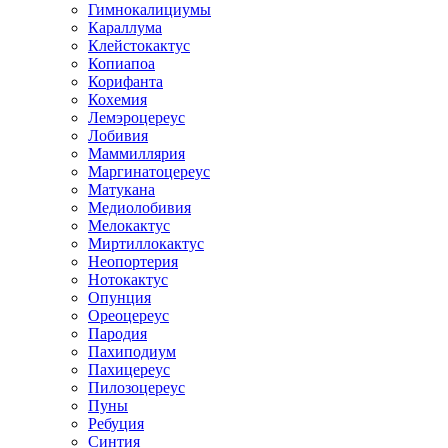
Гимнокалициумы
Караллума
Клейстокактус
Копиапоа
Корифанта
Кохемия
Лемэроцереус
Лобивия
Маммиллярия
Маргинатоцереус
Матукана
Медиолобивия
Мелокактус
Миртиллокактус
Неопортерия
Нотокактус
Опунция
Ореоцереус
Пародия
Пахиподиум
Пахицереус
Пилозоцереус
Пуны
Ребуция
Синтия