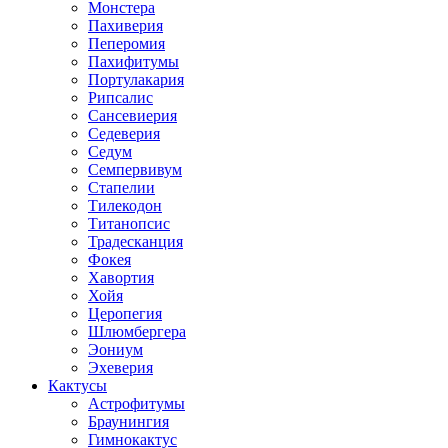
Монстера
Пахиверия
Пеперомия
Пахифитумы
Портулакария
Рипсалис
Сансевиерия
Седеверия
Седум
Семпервивум
Стапелии
Тилекодон
Титанопсис
Традесканция
Фокея
Хавортия
Хойя
Церопегия
Шлюмбергера
Эониум
Эхеверия
Кактусы
Астрофитумы
Браунингия
Гимнокактус