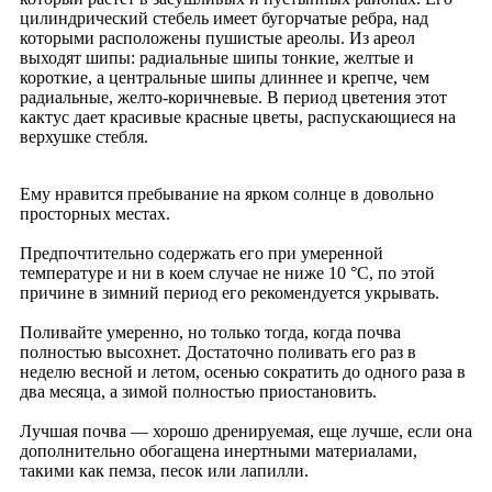
цилиндрический стебель имеет бугорчатые ребра, над
которыми расположены пушистые ареолы. Из ареол
выходят шипы: радиальные шипы тонкие, желтые и
короткие, а центральные шипы длиннее и крепче, чем
радиальные, желто-коричневые. В период цветения этот
кактус дает красивые красные цветы, распускающиеся на
верхушке стебля.
Ему нравится пребывание на ярком солнце в довольно
просторных местах.
Предпочтительно содержать его при умеренной
температуре и ни в коем случае не ниже 10 °C, по этой
причине в зимний период его рекомендуется укрывать.
Поливайте умеренно, но только тогда, когда почва
полностью высохнет. Достаточно поливать его раз в
неделю весной и летом, осенью сократить до одного раза в
два месяца, а зимой полностью приостановить.
Лучшая почва — хорошо дренируемая, еще лучше, если она
дополнительно обогащена инертными материалами,
такими как пемза, песок или лапилли.