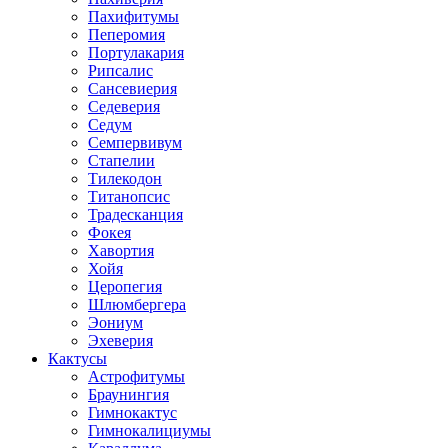
Пахифитумы
Пеперомия
Портулакария
Рипсалис
Сансевиерия
Седеверия
Седум
Семпервивум
Стапелии
Тилекодон
Титанопсис
Традесканция
Фокея
Хавортия
Хойя
Церопегия
Шлюмбергера
Эониум
Эхеверия
Кактусы
Астрофитумы
Браунингия
Гимнокактус
Гимнокалициумы