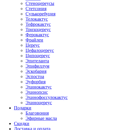
Стеноцереусы
Стетсония
Сулькоребуция
Телокактус
Тефрокактус
Трихоцереус
Ферокактус
Фрайлеи
Цереус
Цефалоцереус
Ципоцереус
Эпителанта
Эпифиллум
Эскобария
Эспостоа
Эуфорбия
Эхинокактус
Эхинопсис
Эхинофоссулокактус
Эхиноцереус
Подарки
Благовония
Эфирные масла
Скидки
Доставка и оплата