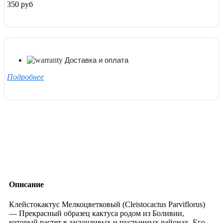
350 руб
Доставка и оплата
Подробнее
Описание
Клейстокактус Мелкоцветковый (Cleistocactus Parviflorus)
— Прекрасный образец кактуса родом из Боливии,
который растет в засушливых и пустынных районах. Его