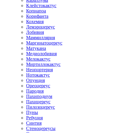
Караллума
Клейстокактус
Копиапоа
Корифанта
Кохемия
Лемэроцереус
Лобивия
Маммиллярия
Маргинатоцереус
Матукана
Медиолобивия
Мелокактус
Миртиллокактус
Неопортерия
Нотокактус
Опунция
Ореоцереус
Пародия
Пахиподиум
Пахицереус
Пилозоцереус
Пуны
Ребуция
Синтия
Стеноцереусы