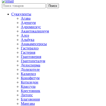
Поиск
Суккуленты
Агава
Адениум
Адромискус
Акантокалициум
Алоэ
Альбука
Анакампсеросы
Гастералоэ
Гастерия
Граптоверия
Граптопеталум
Делосперма
Долихотеле
Каланхоэ
Конофитум
Котиледон
Крассула
Крестовник
Литопс
Благовония
Мангава