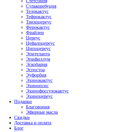
Стетсония
Сулькоребуция
Телокактус
Тефрокактус
Трихоцереус
Ферокактус
Фрайлеи
Цереус
Цефалоцереус
Ципоцереус
Эпителанта
Эпифиллум
Эскобария
Эспостоа
Эуфорбия
Эхинокактус
Эхинопсис
Эхинофоссулокактус
Эхиноцереус
Подарки
Благовония
Эфирные масла
Скидки
Доставка и оплата
Блог