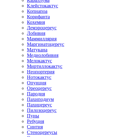
Караллума
Клейстокактус
Копиапоа
Корифанта
Кохемия
Лемэроцереус
Лобивия
Маммиллярия
Маргинатоцереус
Матукана
Медиолобивия
Мелокактус
Миртиллокактус
Неопортерия
Нотокактус
Опунция
Ореоцереус
Пародия
Пахиподиум
Пахицереус
Пилозоцереус
Пуны
Ребуция
Синтия
Стеноцереусы