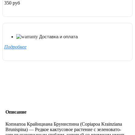
350 руб
Доставка и оплата
Подробнее
Описание
Копиапоа Крайнциана Бруниспина (Copiapoa Krainziana
Brunispina) — Редкое кактусовое растение с зеленовато-
серым шаровидным стеблем, который со временем имеет