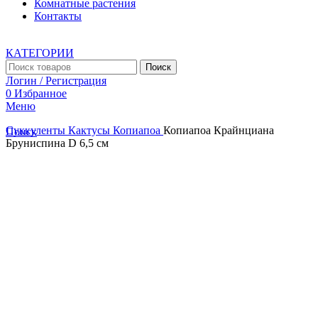
Комнатные растения
Контакты
КАТЕГОРИИ
Поиск
Логин / Регистрация
0
Избранное
Меню
Суккуленты
Кактусы
Копиапоа
Копиапоа Крайнциана
Поиск
Бруниспина D 6,5 см
Увеличить