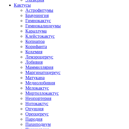
Кактусы
Астрофитумы
Браунингия
Гимнокактус
Гимнокалициумы
Караллума
Клейстокактус
Копиапоа
Корифанта
Кохемия
Лемэроцереус
Лобивия
Маммиллярия
Маргинатоцереус
Матукана
Медиолобивия
Мелокактус
Миртиллокактус
Неопортерия
Нотокактус
Опунция
Ореоцереус
Пародия
Пахиподиум