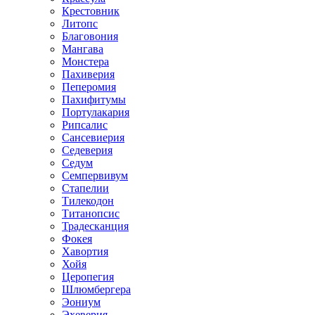
Крестовник
Литопс
Благовония
Мангава
Монстера
Пахиверия
Пеперомия
Пахифитумы
Портулакария
Рипсалис
Сансевиерия
Седеверия
Седум
Семпервивум
Стапелии
Тилекодон
Титанопсис
Традесканция
Фокея
Хавортия
Хойя
Церопегия
Шлюмбергера
Эониум
Эхеверия