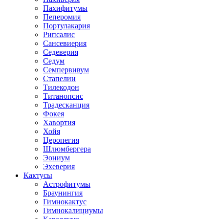
Пахифитумы
Пеперомия
Портулакария
Рипсалис
Сансевиерия
Седеверия
Седум
Семпервивум
Стапелии
Тилекодон
Титанопсис
Традесканция
Фокея
Хавортия
Хойя
Церопегия
Шлюмбергера
Эониум
Эхеверия
Кактусы
Астрофитумы
Браунингия
Гимнокактус
Гимнокалициумы