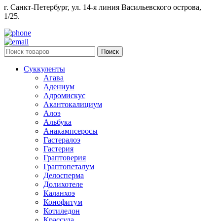
г. Санкт-Петербург, ул. 14-я линия Васильевского острова,
1/25.
Поиск
Суккуленты
Агава
Адениум
Адромискус
Акантокалициум
Алоэ
Альбука
Анакампсеросы
Гастералоэ
Гастерия
Граптоверия
Граптопеталум
Делосперма
Долихотеле
Каланхоэ
Конофитум
Котиледон
Крассула