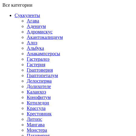
Все категории
Суккуленты
Агава
Адениум
Адромискус
Акантокалициум
Алоэ
Альбука
Анакампсеросы
Гастералоэ
Гастерия
Граптоверия
Граптопеталум
Делосперма
Долихотеле
Каланхоэ
Конофитум
Котиледон
Крассула
Крестовник
Литопс
Мангава
Монстера
Пахиверия