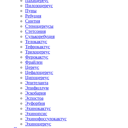
Пахицереус
Пилозоцереус
Пуны
Ребуция
Синтия
Стеноцереусы
Стетсония
Сулькоребуция
Телокактус
Тефрокактус
Трихоцереус
Ферокактус
Фрайлеи
Цереус
Цефалоцереус
Ципоцереус
Эпителанта
Эпифиллум
Эскобария
Эспостоа
Эуфорбия
Эхинокактус
Эхинопсис
Эхинофоссулокактус
Эхиноцереус