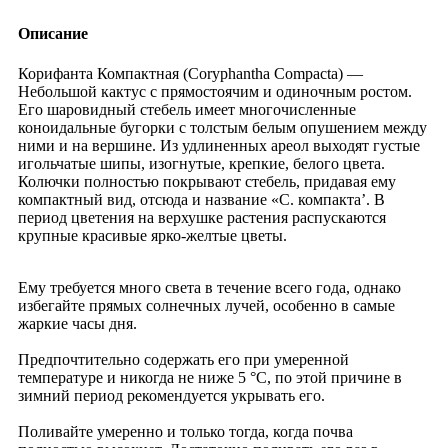
Описание
Корифанта Компактная (Coryphantha Compacta) —
Небольшой кактус с прямостоячим и одиночным ростом.
Его шаровидный стебель имеет многочисленные
коноидальные бугорки с толстым белым опушением между
ними и на вершине. Из удлиненных ареол выходят густые
игольчатые шипы, изогнутые, крепкие, белого цвета.
Колючки полностью покрывают стебель, придавая ему
компактный вид, отсюда и название «C. компакта’. В
период цветения на верхушке растения распускаются
крупные красивые ярко-желтые цветы.
Ему требуется много света в течение всего года, однако
избегайте прямых солнечных лучей, особенно в самые
жаркие часы дня.
Предпочтительно содержать его при умеренной
температуре и никогда не ниже 5 °C, по этой причине в
зимний период рекомендуется укрывать его.
Поливайте умеренно и только тогда, когда почва