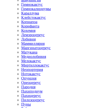
Браунингия
Гимнокактус
Гимнокалициумы
Караллума
Клейстокактус
Копиапоа
Корифанта
Кохемия
Лемэроцереус
Лобивия
Маммиллярия
Маргинатоцереус
Матукана
Медиолобивия
Мелокактус
Миртиллокактус
Неопортерия
Нотокактус
Опунция
Ореоцереус
Пародия
Пахиподиум
Пахицереус
Пилозоцереус
Пуны