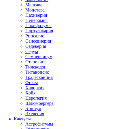
Мангава
Монстера
Пахиверия
Пеперомия
Пахифитумы
Портулакария
Рипсалис
Сансевиерия
Седеверия
Седум
Семпервивум
Стапелии
Тилекодон
Титанопсис
Традесканция
Фокея
Хавортия
Хойя
Церопегия
Шлюмбергера
Эониум
Эхеверия
Кактусы
Астрофитумы