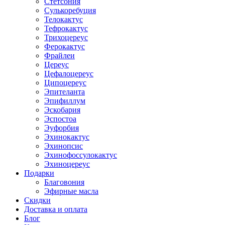
Стетсония
Сулькоребуция
Телокактус
Тефрокактус
Трихоцереус
Ферокактус
Фрайлеи
Цереус
Цефалоцереус
Ципоцереус
Эпителанта
Эпифиллум
Эскобария
Эспостоа
Эуфорбия
Эхинокактус
Эхинопсис
Эхинофоссулокактус
Эхиноцереус
Подарки
Благовония
Эфирные масла
Скидки
Доставка и оплата
Блог