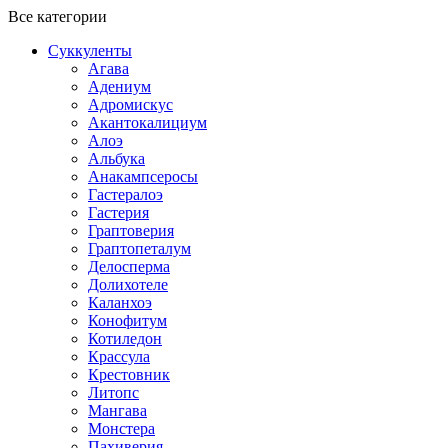
Все категории
Суккуленты
Агава
Адениум
Адромискус
Акантокалициум
Алоэ
Альбука
Анакампсеросы
Гастералоэ
Гастерия
Граптоверия
Граптопеталум
Делосперма
Долихотеле
Каланхоэ
Конофитум
Котиледон
Крассула
Крестовник
Литопс
Мангава
Монстера
Пахиверия