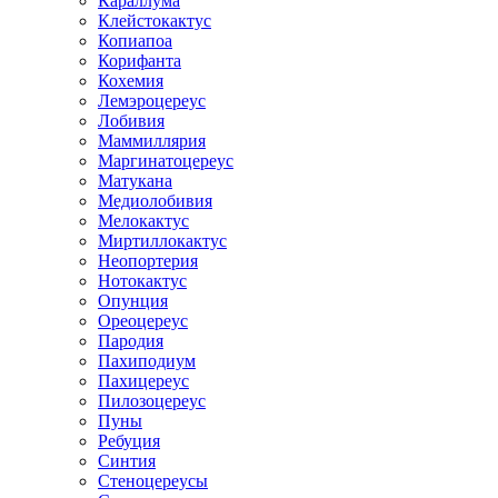
Караллума
Клейстокактус
Копиапоа
Корифанта
Кохемия
Лемэроцереус
Лобивия
Маммиллярия
Маргинатоцереус
Матукана
Медиолобивия
Мелокактус
Миртиллокактус
Неопортерия
Нотокактус
Опунция
Ореоцереус
Пародия
Пахиподиум
Пахицереус
Пилозоцереус
Пуны
Ребуция
Синтия
Стеноцереусы