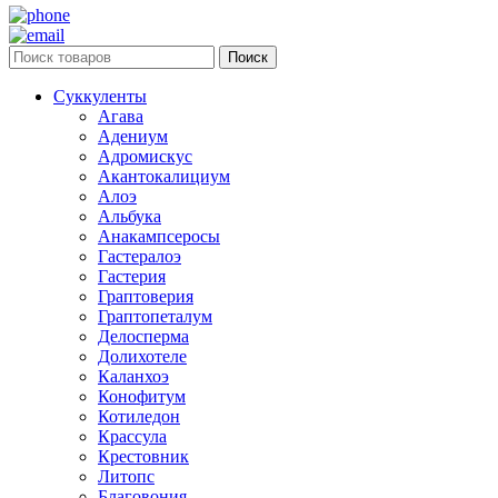
Поиск
Суккуленты
Агава
Адениум
Адромискус
Акантокалициум
Алоэ
Альбука
Анакампсеросы
Гастералоэ
Гастерия
Граптоверия
Граптопеталум
Делосперма
Долихотеле
Каланхоэ
Конофитум
Котиледон
Крассула
Крестовник
Литопс
Благовония