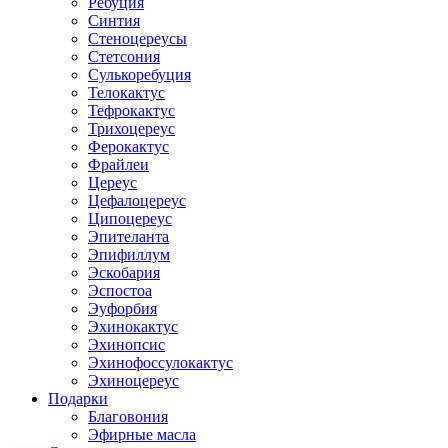
Ребуция
Синтия
Стеноцереусы
Стетсония
Сулькоребуция
Телокактус
Тефрокактус
Трихоцереус
Ферокактус
Фрайлеи
Цереус
Цефалоцереус
Ципоцереус
Эпителанта
Эпифиллум
Эскобария
Эспостоа
Эуфорбия
Эхинокактус
Эхинопсис
Эхинофоссулокактус
Эхиноцереус
Подарки
Благовония
Эфирные масла