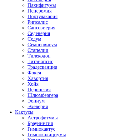
Пахифитумы
Пеперомия
Портулакария
Рипсалис
Сансевиерия
Седеверия
Седум
Семпервивум
Стапелии
Тилекодон
Титанопсис
Традесканция
Фокея
Хавортия
Хойя
Церопегия
Шлюмбергера
Эониум
Эхеверия
Кактусы
Астрофитумы
Браунингия
Гимнокактус
Гимнокалициумы