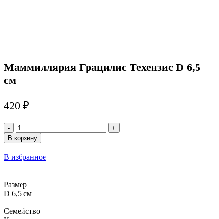
Маммиллярия Грацилис Техензис D 6,5
см
420
₽
Количество
товара
В корзину
Маммиллярия
Грацилис
В избранное
Техензис
D
6,5
Размер
см
D 6,5 см
Семейство