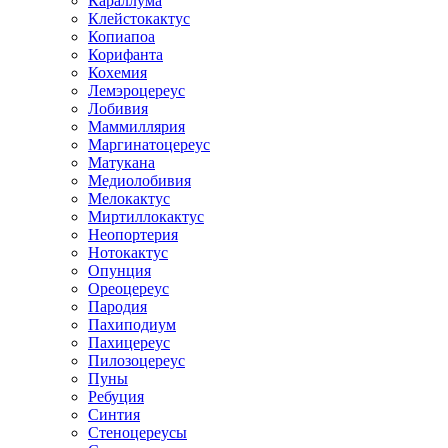
Караллума
Клейстокактус
Копиапоа
Корифанта
Кохемия
Лемэроцереус
Лобивия
Маммиллярия
Маргинатоцереус
Матукана
Медиолобивия
Мелокактус
Миртиллокактус
Неопортерия
Нотокактус
Опунция
Ореоцереус
Пародия
Пахиподиум
Пахицереус
Пилозоцереус
Пуны
Ребуция
Синтия
Стеноцереусы