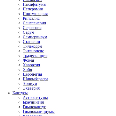
Пахифитумы
Пеперомия
Портулакария
Рипсалис
Сансевиерия
Седеверия
Седум
Семпервивум
Стапелии
Тилекодон
Титанопсис
Традесканция
Фокея
Хавортия
Хойя
Церопегия
Шлюмбергера
Эониум
Эхеверия
Кактусы
Астрофитумы
Браунингия
Гимнокактус
Гимнокалициумы