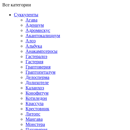
Все категории
Суккуленты
Агава
Адениум
Адромискус
Акантокалициум
Алоэ
Альбука
Анакампсеросы
Гастералоэ
Гастерия
Граптоверия
Граптопеталум
Делосперма
Долихотеле
Каланхоэ
Конофитум
Котиледон
Крассула
Крестовник
Литопс
Мангава
Монстера
Пахиверия