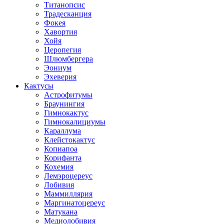
Титанопсис
Традесканция
Фокея
Хавортия
Хойя
Церопегия
Шлюмбергера
Эониум
Эхеверия
Кактусы
Астрофитумы
Браунингия
Гимнокактус
Гимнокалициумы
Караллума
Клейстокактус
Копиапоа
Корифанта
Кохемия
Лемэроцереус
Лобивия
Маммиллярия
Маргинатоцереус
Матукана
Медиолобивия