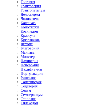
Гастерия
Граптоверия
Граптопеталум
Делосперма
Долихотеле
Каланхоэ
Конофитум
Котиледон
Крассула
Крестовник
Литопс
Благовония
Мангава
Монстера
Пахиверия
Пеперомия
Пахифитумы
Портулакария
Рипсалис
Сансевиерия
Седеверия
Седум
Семпервивум
Стапелии
Тилекодон