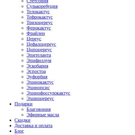
Стетсония
Сулькоребуция
Телокактус
Тефрокактус
Трихоцереус
Ферокактус
Фрайлеи
Цереус
Цефалоцереус
Ципоцереус
Эпителанта
Эпифиллум
Эскобария
Эспостоа
Эуфорбия
Эхинокактус
Эхинопсис
Эхинофоссулокактус
Эхиноцереус
Подарки
Благовония
Эфирные масла
Скидки
Доставка и оплата
Блог