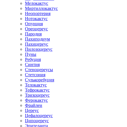
Мелокактус
Миртиллокактус
Неопортерия
Нотокактус
Опунция
Ореоцереус
Пародия
Пахиподиум
Пахицереус
Пилозоцереус
Пуны
Ребуция
Синтия
Стеноцереусы
Стетсония
Сулькоребуция
Телокактус
Тефрокактус
Трихоцереус
Ферокактус
Фрайлеи
Цереус
Цефалоцереус
Ципоцереус
Эпителанта