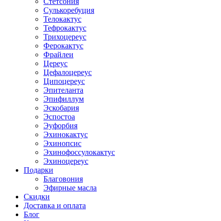
Стетсония
Сулькоребуция
Телокактус
Тефрокактус
Трихоцереус
Ферокактус
Фрайлеи
Цереус
Цефалоцереус
Ципоцереус
Эпителанта
Эпифиллум
Эскобария
Эспостоа
Эуфорбия
Эхинокактус
Эхинопсис
Эхинофоссулокактус
Эхиноцереус
Подарки
Благовония
Эфирные масла
Скидки
Доставка и оплата
Блог