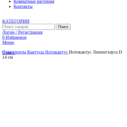
Комнатные растения
Контакты
КАТЕГОРИИ
Поиск
Логин / Регистрация
0
Избранное
Меню
Суккуленты
Кактусы
Нотокактус
Нотокактус Ленингхауса D
Поиск
14 см
Увеличить