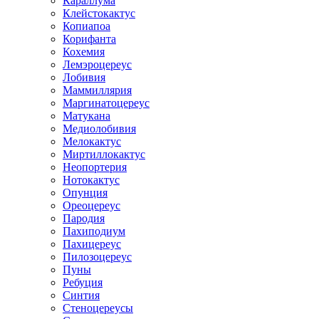
Караллума
Клейстокактус
Копиапоа
Корифанта
Кохемия
Лемэроцереус
Лобивия
Маммиллярия
Маргинатоцереус
Матукана
Медиолобивия
Мелокактус
Миртиллокактус
Неопортерия
Нотокактус
Опунция
Ореоцереус
Пародия
Пахиподиум
Пахицереус
Пилозоцереус
Пуны
Ребуция
Синтия
Стеноцереусы