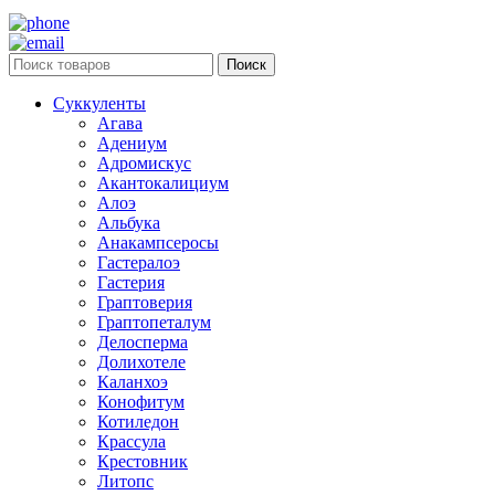
Поиск
Суккуленты
Агава
Адениум
Адромискус
Акантокалициум
Алоэ
Альбука
Анакампсеросы
Гастералоэ
Гастерия
Граптоверия
Граптопеталум
Делосперма
Долихотеле
Каланхоэ
Конофитум
Котиледон
Крассула
Крестовник
Литопс