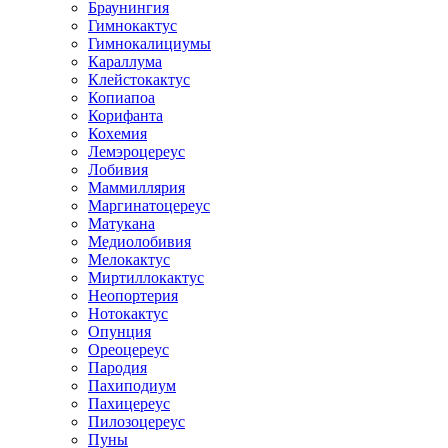
Браунингия
Гимнокактус
Гимнокалициумы
Караллума
Клейстокактус
Копиапоа
Корифанта
Кохемия
Лемэроцереус
Лобивия
Маммиллярия
Маргинатоцереус
Матукана
Медиолобивия
Мелокактус
Миртиллокактус
Неопортерия
Нотокактус
Опунция
Ореоцереус
Пародия
Пахиподиум
Пахицереус
Пилозоцереус
Пуны