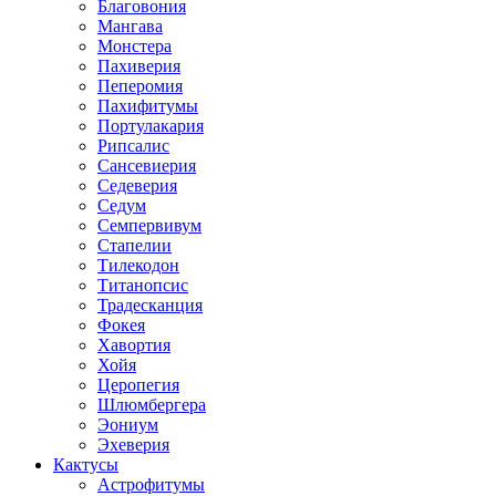
Благовония
Мангава
Монстера
Пахиверия
Пеперомия
Пахифитумы
Портулакария
Рипсалис
Сансевиерия
Седеверия
Седум
Семпервивум
Стапелии
Тилекодон
Титанопсис
Традесканция
Фокея
Хавортия
Хойя
Церопегия
Шлюмбергера
Эониум
Эхеверия
Кактусы
Астрофитумы