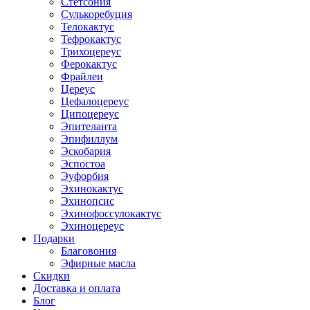
Стетсония
Сулькоребуция
Телокактус
Тефрокактус
Трихоцереус
Ферокактус
Фрайлеи
Цереус
Цефалоцереус
Ципоцереус
Эпителанта
Эпифиллум
Эскобария
Эспостоа
Эуфорбия
Эхинокактус
Эхинопсис
Эхинофоссулокактус
Эхиноцереус
Подарки
Благовония
Эфирные масла
Скидки
Доставка и оплата
Блог