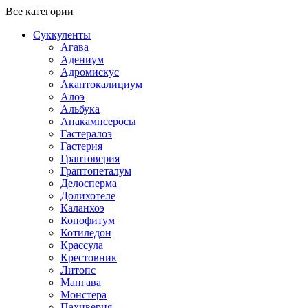
Все категории
Суккуленты
Агава
Адениум
Адромискус
Акантокалициум
Алоэ
Альбука
Анакампсеросы
Гастералоэ
Гастерия
Граптоверия
Граптопеталум
Делосперма
Долихотеле
Каланхоэ
Конофитум
Котиледон
Крассула
Крестовник
Литопс
Мангава
Монстера
Пахиверия