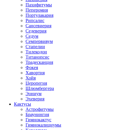
Пахифитумы
Пеперомия
Портулакария
Рипсалис
Сансевиерия
Седеверия
Седум
Семпервивум
Стапелии
Тилекодон
Титанопсис
Традесканция
Фокея
Хавортия
Хойя
Церопегия
Шлюмбергера
Эониум
Эхеверия
Кактусы
Астрофитумы
Браунингия
Гимнокактус
Гимнокалициумы