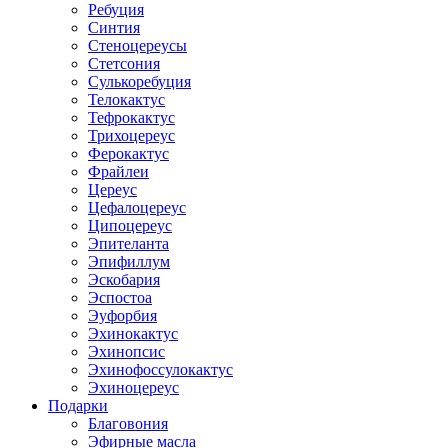
Ребуция
Синтия
Стеноцереусы
Стетсония
Сулькоребуция
Телокактус
Тефрокактус
Трихоцереус
Ферокактус
Фрайлеи
Цереус
Цефалоцереус
Ципоцереус
Эпителанта
Эпифиллум
Эскобария
Эспостоа
Эуфорбия
Эхинокактус
Эхинопсис
Эхинофоссулокактус
Эхиноцереус
Подарки
Благовония
Эфирные масла