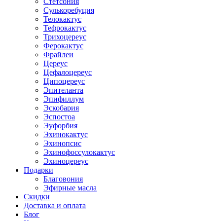
Стетсония
Сулькоребуция
Телокактус
Тефрокактус
Трихоцереус
Ферокактус
Фрайлеи
Цереус
Цефалоцереус
Ципоцереус
Эпителанта
Эпифиллум
Эскобария
Эспостоа
Эуфорбия
Эхинокактус
Эхинопсис
Эхинофоссулокактус
Эхиноцереус
Подарки
Благовония
Эфирные масла
Скидки
Доставка и оплата
Блог