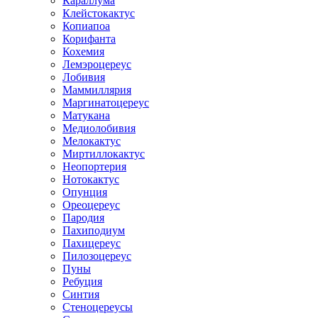
Караллума
Клейстокактус
Копиапоа
Корифанта
Кохемия
Лемэроцереус
Лобивия
Маммиллярия
Маргинатоцереус
Матукана
Медиолобивия
Мелокактус
Миртиллокактус
Неопортерия
Нотокактус
Опунция
Ореоцереус
Пародия
Пахиподиум
Пахицереус
Пилозоцереус
Пуны
Ребуция
Синтия
Стеноцереусы