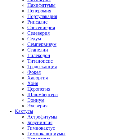
Пахифитумы
Пеперомия
Портулакария
Рипсалис
Сансевиерия
Седеверия
Седум
Семпервивум
Стапелии
Тилекодон
Титанопсис
Традесканция
Фокея
Хавортия
Хойя
Церопегия
Шлюмбергера
Эониум
Эхеверия
Кактусы
Астрофитумы
Браунингия
Гимнокактус
Гимнокалициумы