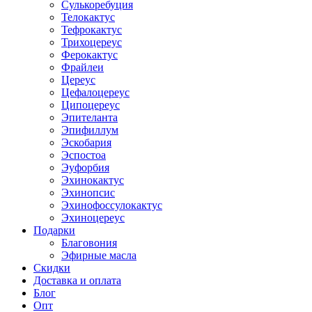
Сулькоребуция
Телокактус
Тефрокактус
Трихоцереус
Ферокактус
Фрайлеи
Цереус
Цефалоцереус
Ципоцереус
Эпителанта
Эпифиллум
Эскобария
Эспостоа
Эуфорбия
Эхинокактус
Эхинопсис
Эхинофоссулокактус
Эхиноцереус
Подарки
Благовония
Эфирные масла
Скидки
Доставка и оплата
Блог
Опт