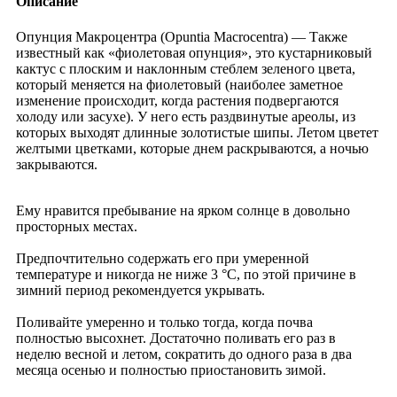
Описание
Опунция Макроцентра (Opuntia Macrocentra) — Также
известный как «фиолетовая опунция», это кустарниковый
кактус с плоским и наклонным стеблем зеленого цвета,
который меняется на фиолетовый (наиболее заметное
изменение происходит, когда растения подвергаются
холоду или засухе). У него есть раздвинутые ареолы, из
которых выходят длинные золотистые шипы. Летом цветет
желтыми цветками, которые днем ​​раскрываются, а ночью
закрываются.
Ему нравится пребывание на ярком солнце в довольно
просторных местах.
Предпочтительно содержать его при умеренной
температуре и никогда не ниже 3 °C, по этой причине в
зимний период рекомендуется укрывать.
Поливайте умеренно и только тогда, когда почва
полностью высохнет. Достаточно поливать его раз в
неделю весной и летом, сократить до одного раза в два
месяца осенью и полностью приостановить зимой.