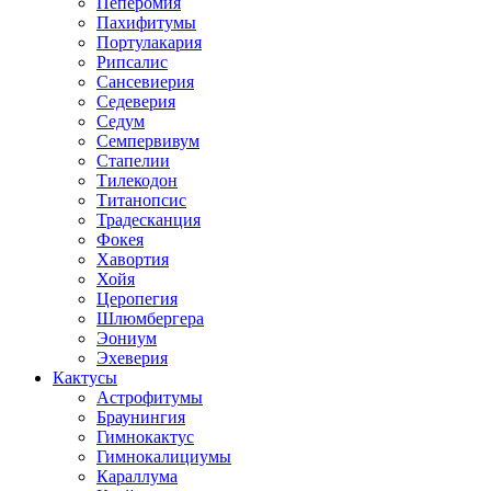
Пеперомия
Пахифитумы
Портулакария
Рипсалис
Сансевиерия
Седеверия
Седум
Семпервивум
Стапелии
Тилекодон
Титанопсис
Традесканция
Фокея
Хавортия
Хойя
Церопегия
Шлюмбергера
Эониум
Эхеверия
Кактусы
Астрофитумы
Браунингия
Гимнокактус
Гимнокалициумы
Караллума