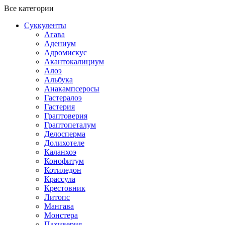
Все категории
Суккуленты
Агава
Адениум
Адромискус
Акантокалициум
Алоэ
Альбука
Анакампсеросы
Гастералоэ
Гастерия
Граптоверия
Граптопеталум
Делосперма
Долихотеле
Каланхоэ
Конофитум
Котиледон
Крассула
Крестовник
Литопс
Мангава
Монстера
Пахиверия