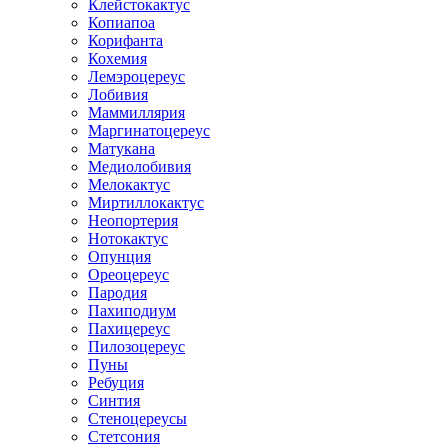
Клейстокактус
Копиапоа
Корифанта
Кохемия
Лемэроцереус
Лобивия
Маммиллярия
Маргинатоцереус
Матукана
Медиолобивия
Мелокактус
Миртиллокактус
Неопортерия
Нотокактус
Опунция
Ореоцереус
Пародия
Пахиподиум
Пахицереус
Пилозоцереус
Пуны
Ребуция
Синтия
Стеноцереусы
Стетсония