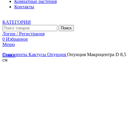
Комнатные растения
Контакты
КАТЕГОРИИ
Поиск
Логин / Регистрация
0
Избранное
Меню
Суккуленты
Кактусы
Опунция
Опунция Макроцентра D 8,5
Поиск
см
Увеличить