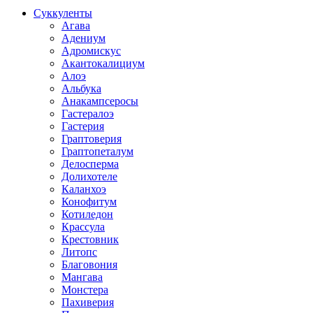
Суккуленты
Агава
Адениум
Адромискус
Акантокалициум
Алоэ
Альбука
Анакампсеросы
Гастералоэ
Гастерия
Граптоверия
Граптопеталум
Делосперма
Долихотеле
Каланхоэ
Конофитум
Котиледон
Крассула
Крестовник
Литопс
Благовония
Мангава
Монстера
Пахиверия