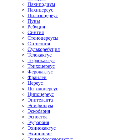
Пахиподиум
Пахицереус
Пилозоцереус
Пуны
Ребуция
Синтия
Стеноцереусы
Стетсония
Сулькоребуция
Телокактус
Тефрокактус
Трихоцереус
Ферокактус
Фрайлеи
Цереус
Цефалоцереус
Ципоцереус
Эпителанта
Эпифиллум
Эскобария
Эспостоа
Эуфорбия
Эхинокактус
Эхинопсис
Эхинофоссулокактус