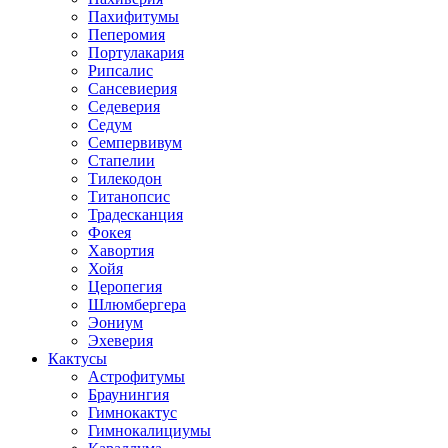
Пахифитумы
Пеперомия
Портулакария
Рипсалис
Сансевиерия
Седеверия
Седум
Семпервивум
Стапелии
Тилекодон
Титанопсис
Традесканция
Фокея
Хавортия
Хойя
Церопегия
Шлюмбергера
Эониум
Эхеверия
Кактусы
Астрофитумы
Браунингия
Гимнокактус
Гимнокалициумы