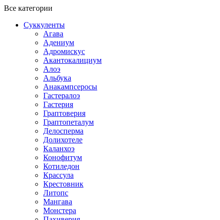
Все категории
Суккуленты
Агава
Адениум
Адромискус
Акантокалициум
Алоэ
Альбука
Анакампсеросы
Гастералоэ
Гастерия
Граптоверия
Граптопеталум
Делосперма
Долихотеле
Каланхоэ
Конофитум
Котиледон
Крассула
Крестовник
Литопс
Мангава
Монстера
Пахиверия