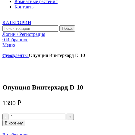
Комнатные растения
Контакты
КАТЕГОРИИ
Поиск
Логин / Регистрация
0
Избранное
Меню
Суккуленты
Опунция Винтерхард D-10
Поиск
Увеличить
Опунция Винтерхард D-10
1390
₽
Количество
товара
В корзину
Опунция
Винтерхард
В избранное