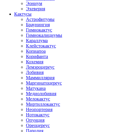
Эониум
Эхеверия
Кактусы
Астрофитумы
Браунингия
Гимнокактус
Гимнокалициумы
Караллума
Клейстокактус
Копиапоа
Корифанта
Кохемия
Лемэроцереус
Лобивия
Маммиллярия
Маргинатоцереус
Матукана
Медиолобивия
Мелокактус
Миртиллокактус
Неопортерия
Нотокактус
Опунция
Ореоцереус
Пародия