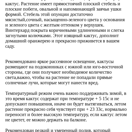
кактус. Растение имеет прямостоячий плоский стебель и
плоские побеги, овальной и напоминающей заячьи ушки
формой. Стебель этой опунции достаточно
мясистый,сочный, насыщенно-зеленого цвета у основания
и зеленого цвета с желтым оттенком у верхушек.
Винтерхард покрыта коричневыми удлиненными и слегка
загнутыми колючками. Этот изящный кактус, дополнит
домашний оранжерею и прекрасно приживется в вашем
саду.
Рекомендовано яркое рассеянное освещение, кактусы
размещают на подоконниках с южной или юго-восточной
стороны, где они получают необходимое количество
света,важно, чтобы на растение не попадали прямые
солнечные лучи, которые могут нанести вред.
Температурный режим очень важно поддерживать зимой, в
это время кактус содержат при температуре + 5 15c и не
допускают повышения, иначе он будет вытягиваться, летом
растение прекрасно себя чувствует при + 23 33c, нормально
переносит и более высокую температуру, если кактус летом
не цветет, ее можно держать на балконе.
Рекомендован редкий и умеренный полив, который