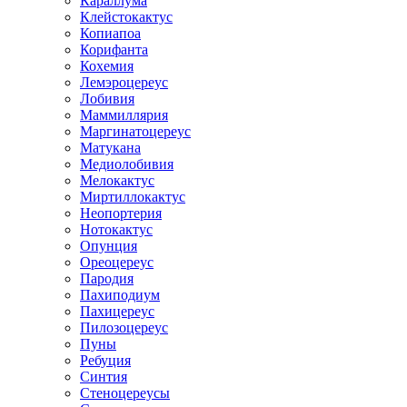
Караллума
Клейстокактус
Копиапоа
Корифанта
Кохемия
Лемэроцереус
Лобивия
Маммиллярия
Маргинатоцереус
Матукана
Медиолобивия
Мелокактус
Миртиллокактус
Неопортерия
Нотокактус
Опунция
Ореоцереус
Пародия
Пахиподиум
Пахицереус
Пилозоцереус
Пуны
Ребуция
Синтия
Стеноцереусы