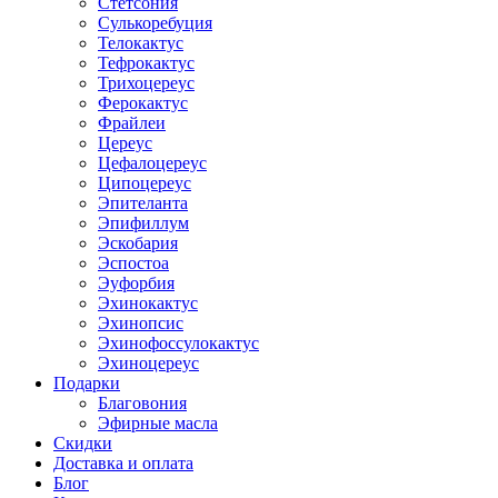
Стетсония
Сулькоребуция
Телокактус
Тефрокактус
Трихоцереус
Ферокактус
Фрайлеи
Цереус
Цефалоцереус
Ципоцереус
Эпителанта
Эпифиллум
Эскобария
Эспостоа
Эуфорбия
Эхинокактус
Эхинопсис
Эхинофоссулокактус
Эхиноцереус
Подарки
Благовония
Эфирные масла
Скидки
Доставка и оплата
Блог