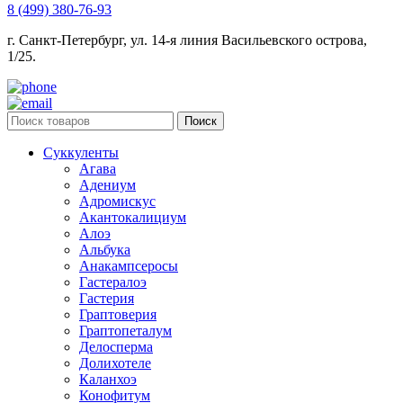
8 (499) 380-76-93
г. Санкт-Петербург, ул. 14-я линия Васильевского острова,
1/25.
Поиск
Суккуленты
Агава
Адениум
Адромискус
Акантокалициум
Алоэ
Альбука
Анакампсеросы
Гастералоэ
Гастерия
Граптоверия
Граптопеталум
Делосперма
Долихотеле
Каланхоэ
Конофитум