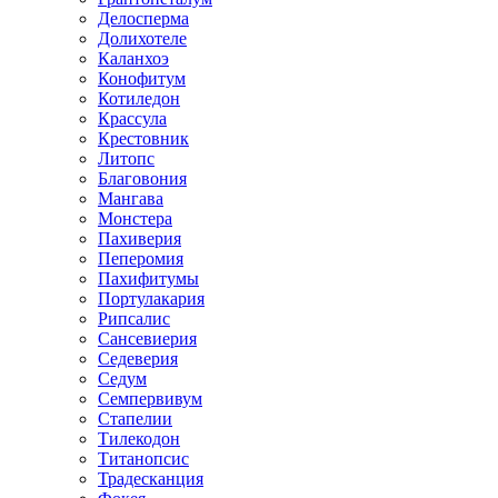
Делосперма
Долихотеле
Каланхоэ
Конофитум
Котиледон
Крассула
Крестовник
Литопс
Благовония
Мангава
Монстера
Пахиверия
Пеперомия
Пахифитумы
Портулакария
Рипсалис
Сансевиерия
Седеверия
Седум
Семпервивум
Стапелии
Тилекодон
Титанопсис
Традесканция