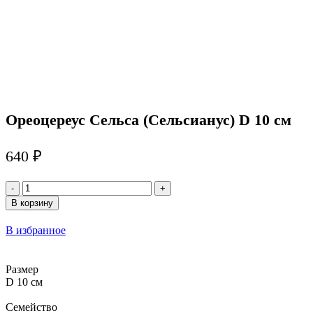
Увеличить
Ореоцереус Сельса (Сельсианус) D 10 см
640
₽
Количество
товара
В корзину
Ореоцереус
Сельса
В избранное
(Сельсианус)
D
10
Размер
см
D 10 см
Семейство