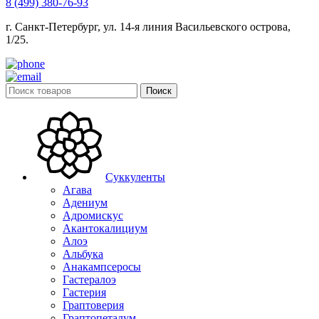
8 (499) 380-76-93
г. Санкт-Петербург, ул. 14-я линия Васильевского острова,
1/25.
Поиск
Суккуленты
Агава
Адениум
Адромискус
Акантокалициум
Алоэ
Альбука
Анакампсеросы
Гастералоэ
Гастерия
Граптоверия
Граптопеталум