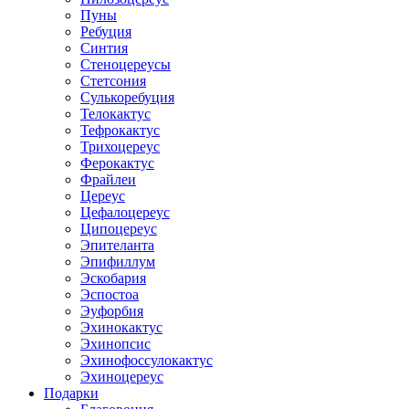
Пуны
Ребуция
Синтия
Стеноцереусы
Стетсония
Сулькоребуция
Телокактус
Тефрокактус
Трихоцереус
Ферокактус
Фрайлеи
Цереус
Цефалоцереус
Ципоцереус
Эпителанта
Эпифиллум
Эскобария
Эспостоа
Эуфорбия
Эхинокактус
Эхинопсис
Эхинофоссулокактус
Эхиноцереус
Подарки