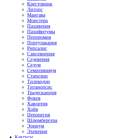
Крестовник
Литопс
Мангава
Монстера
Пахиверия
Пахифитумы
Пеперомия
Портулакария
Рипсалис
Сансевиерия
Седеверия
Седум
Семпервивум
Стапелии
Тилекодон
Титанопсис
Традесканция
Фокея
Хавортия
Хойя
Церопегия
Шлюмбергера
Эониум
Эхеверия
Кактусы