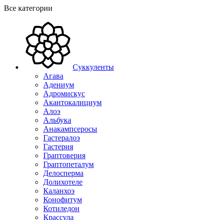
Все категории
Суккуленты
Агава
Адениум
Адромискус
Акантокалициум
Алоэ
Альбука
Анакампсеросы
Гастералоэ
Гастерия
Граптоверия
Граптопеталум
Делосперма
Долихотеле
Каланхоэ
Конофитум
Котиледон
Крассула