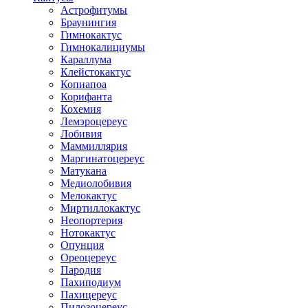
Астрофитумы
Браунингия
Гимнокактус
Гимнокалициумы
Караллума
Клейстокактус
Копиапоа
Корифанта
Кохемия
Лемэроцереус
Лобивия
Маммиллярия
Маргинатоцереус
Матукана
Медиолобивия
Мелокактус
Миртиллокактус
Неопортерия
Нотокактус
Опунция
Ореоцереус
Пародия
Пахиподиум
Пахицереус
Пилозоцереус