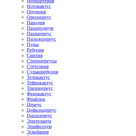
Неопортерия
Нотокактус
Опунция
Ореоцереус
Пародия
Пахиподиум
Пахицереус
Пилозоцереус
Пуны
Ребуция
Синтия
Стеноцереусы
Стетсония
Сулькоребуция
Телокактус
Тефрокактус
Трихоцереус
Ферокактус
Фрайлеи
Цереус
Цефалоцереус
Ципоцереус
Эпителанта
Эпифиллум
Эскобария