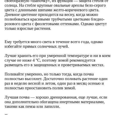
своеобразную «шапочку», их функция — защита стебля от
солнца. На стебле крупные овальные ареолы бело-серого
цвета с длинными шипами желто-коричневого цвета.
Дневное цветение приходится на весну, когда можно
полюбоваться красивыми трубчатыми цветками бледно-
розового цвета с фиолетовыми оттенками. Однако цветут
только взрослые растения.
Ему требуется много света в течение всего года, однако
избегайте прямых солнечных лучей.
Лучше хранить его при умеренной температуре и ни в коем
случае не ниже 4 °C, поэтому зимой рекомендуется
размещать его в защищенных и проветриваемых местах.
Поливайте умеренно, но только тогда, когда почва
полностью высохнет. Достаточно поливать растение один
раз в неделю весной и летом, один раз в месяц осенью и
полностью приостановить полив зимой.
Лучшая почва — хорошо дренированная, еще лучше, если
она дополнительно обогащена инертными материалами,
такими как пемза или лапилли.