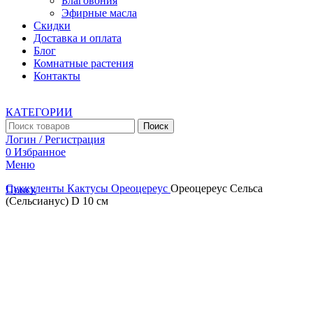
Благовония
Эфирные масла
Скидки
Доставка и оплата
Блог
Комнатные растения
Контакты
КАТЕГОРИИ
Поиск
Логин / Регистрация
0
Избранное
Меню
Суккуленты
Кактусы
Ореоцереус
Ореоцереус Сельса
Поиск
(Сельсианус) D 10 см