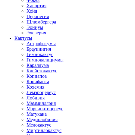
Фокея
Хавортия
Хойя
Церопегия
Шлюмбергера
Эониум
Эхеверия
Кактусы
Астрофитумы
Браунингия
Гимнокактус
Гимнокалициумы
Караллума
Клейстокактус
Копиапоа
Корифанта
Кохемия
Лемэроцереус
Лобивия
Маммиллярия
Маргинатоцереус
Матукана
Медиолобивия
Мелокактус
Миртиллокактус