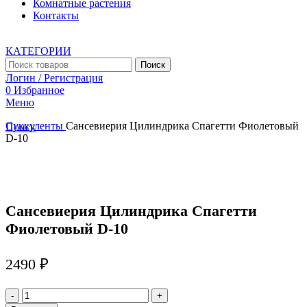
Комнатные растения
Контакты
КАТЕГОРИИ
Поиск
Логин / Регистрация
0
Избранное
Меню
Суккуленты
Сансевиерия Цилиндрика Спагетти Фиолетовый
Поиск
D-10
Увеличить
Сансевиерия Цилиндрика Спагетти
Фиолетовый D-10
2490
₽
Количество
товара