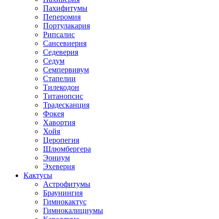
Пахифитумы
Пеперомия
Портулакария
Рипсалис
Сансевиерия
Седеверия
Седум
Семпервивум
Стапелии
Тилекодон
Титанопсис
Традесканция
Фокея
Хавортия
Хойя
Церопегия
Шлюмбергера
Эониум
Эхеверия
Кактусы
Астрофитумы
Браунингия
Гимнокактус
Гимнокалициумы