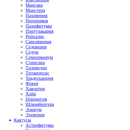
Мангава
Монстера
Пахиверия
Пеперомия
Пахифитумы
Портулакария
Рипсалис
Сансевиерия
Седеверия
Седум
Семпервивум
Стапелии
Тилекодон
Титанопсис
Традесканция
Фокея
Хавортия
Хойя
Церопегия
Шлюмбергера
Эониум
Эхеверия
Кактусы
Астрофитумы