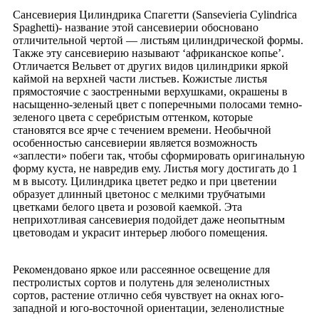
Сансевиерия Цилиндрика Спагетти (Sansevieria Cylindrica
Spaghetti)- название этой сансевиерии обосновано
отличительной чертой — листьям цилиндрической формы.
Также эту сансевиерию называют ‘африканское копье’.
Отличается Вельвет от других видов цилиндрики яркой
каймой на верхней части листьев. Кожистые листья
прямостоячие с заостренными верхушками, окрашены в
насыщенно-зеленый цвет с поперечными полосами темно-
зеленого цвета с серебристым оттенком, которые
становятся все ярче с течением времени. Необычной
особенностью сансевиерии является возможность
«заплести» побеги так, чтобы сформировать оригинальную
форму куста, не навредив ему. Листья могу достигать до 1
м в высоту. Цилиндрика цветет редко и при цветении
образует длинный цветонос с мелкими трубчатыми
цветками белого цвета и розовой каемкой. Эта
неприхотливая сансевиерия подойдет даже неопытным
цветоводам и украсит интерьер любого помещения.
Рекомендовано яркое или рассеянное освещение для
пестролистых сортов и полутень для зеленолистных
сортов, растение отлично себя чувствует на окнах юго-
западной и юго-восточной ориентации, зеленолистные