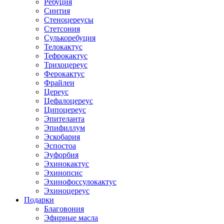
Ребуция
Синтия
Стеноцереусы
Стетсония
Сулькоребуция
Телокактус
Тефрокактус
Трихоцереус
Ферокактус
Фрайлеи
Цереус
Цефалоцереус
Ципоцереус
Эпителанта
Эпифиллум
Эскобария
Эспостоа
Эуфорбия
Эхинокактус
Эхинопсис
Эхинофоссулокактус
Эхиноцереус
Подарки
Благовония
Эфирные масла