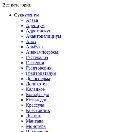
Все категории
Суккуленты
Агава
Адениум
Адромискус
Акантокалициум
Алоэ
Альбука
Анакампсеросы
Гастералоэ
Гастерия
Граптоверия
Граптопеталум
Делосперма
Долихотеле
Каланхоэ
Конофитум
Котиледон
Крассула
Крестовник
Литопс
Мангава
Монстера
Пахиверия