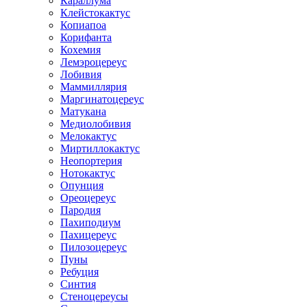
Караллума
Клейстокактус
Копиапоа
Корифанта
Кохемия
Лемэроцереус
Лобивия
Маммиллярия
Маргинатоцереус
Матукана
Медиолобивия
Мелокактус
Миртиллокактус
Неопортерия
Нотокактус
Опунция
Ореоцереус
Пародия
Пахиподиум
Пахицереус
Пилозоцереус
Пуны
Ребуция
Синтия
Стеноцереусы