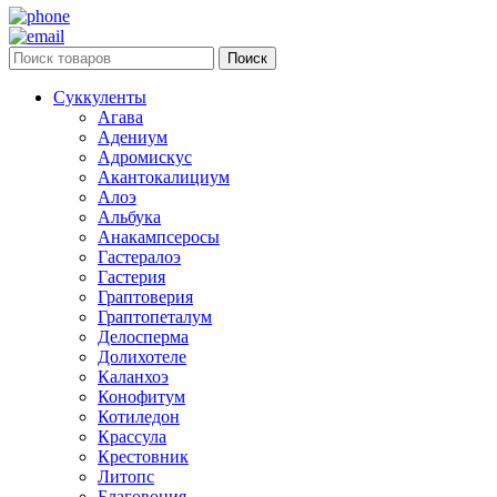
Поиск
Суккуленты
Агава
Адениум
Адромискус
Акантокалициум
Алоэ
Альбука
Анакампсеросы
Гастералоэ
Гастерия
Граптоверия
Граптопеталум
Делосперма
Долихотеле
Каланхоэ
Конофитум
Котиледон
Крассула
Крестовник
Литопс
Благовония