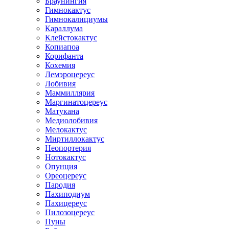
Браунингия
Гимнокактус
Гимнокалициумы
Караллума
Клейстокактус
Копиапоа
Корифанта
Кохемия
Лемэроцереус
Лобивия
Маммиллярия
Маргинатоцереус
Матукана
Медиолобивия
Мелокактус
Миртиллокактус
Неопортерия
Нотокактус
Опунция
Ореоцереус
Пародия
Пахиподиум
Пахицереус
Пилозоцереус
Пуны