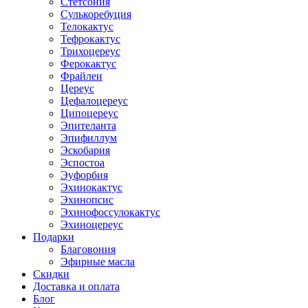
Стетсония
Сулькоребуция
Телокактус
Тефрокактус
Трихоцереус
Ферокактус
Фрайлеи
Цереус
Цефалоцереус
Ципоцереус
Эпителанта
Эпифиллум
Эскобария
Эспостоа
Эуфорбия
Эхинокактус
Эхинопсис
Эхинофоссулокактус
Эхиноцереус
Подарки
Благовония
Эфирные масла
Скидки
Доставка и оплата
Блог