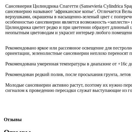
Сансевиерия Цилиндрика Спагетти (Sansevieria Cylindrica Sp
сансевиерию называют ‘африканское копье’. Отличается Вель
верхушками, окрашены в насыщенно-зеленый цвет с поперечны
особенностью сансевиерии является возможность «заплести» п
Цилиндрика цветет редко и при цветении образует длинный ц
неопытным цветоводам и украсит интерьер любого помещени
Рекомендовано яркое или рассеянное освещение для пестролис
ориентации, зеленолистные сансевиерии неплохо переносят 
Рекомендована умеренная температуры в диапазоне от +16c до
Рекомендован редкий полив, после просыхания грунта, летов - 1
Молодые сансевиерии активно растут, поэтому их нужно пере
сигналом к проведению пересадки служат выступающие из г
Отзывы