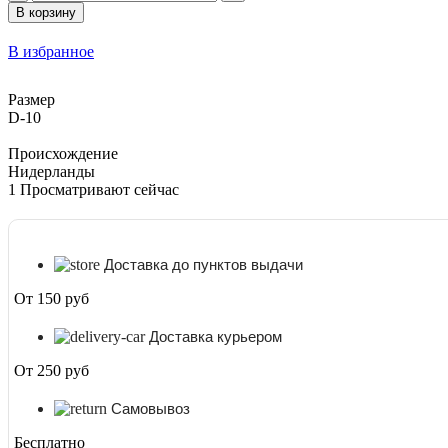
товара
В корзину
Сансевиерия
Цилиндрика
В избранное
Спагетти
Салатовый
D-
Размер
10
D-10
Происхождение
Нидерланды
1
Просматривают сейчас
Доставка до пунктов выдачи
От 150 руб
Доставка курьером
От 250 руб
Самовывоз
Бесплатно