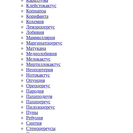
Караллума
Клейстокактус
Копиапоа
Корифанта
Кохемия
Лемэроцереус
Лобивия
Маммиллярия
Маргинатоцереус
Матукана
Медиолобивия
Мелокактус
Миртиллокактус
Неопортерия
Нотокактус
Опунция
Ореоцереус
Пародия
Пахиподиум
Пахицереус
Пилозоцереус
Пуны
Ребуция
Синтия
Стеноцереусы