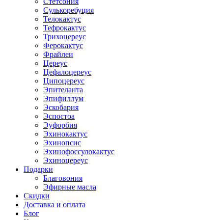
Стетсония
Сулькоребуция
Телокактус
Тефрокактус
Трихоцереус
Ферокактус
Фрайлеи
Цереус
Цефалоцереус
Ципоцереус
Эпителанта
Эпифиллум
Эскобария
Эспостоа
Эуфорбия
Эхинокактус
Эхинопсис
Эхинофоссулокактус
Эхиноцереус
Подарки
Благовония
Эфирные масла
Скидки
Доставка и оплата
Блог