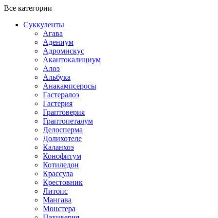
Все категории
Суккуленты
Агава
Адениум
Адромискус
Акантокалициум
Алоэ
Альбука
Анакампсеросы
Гастералоэ
Гастерия
Граптоверия
Граптопеталум
Делосперма
Долихотеле
Каланхоэ
Конофитум
Котиледон
Крассула
Крестовник
Литопс
Мангава
Монстера
Пахиверия