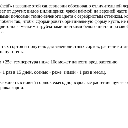
aghetti)- название этой сансевиерии обосновано отличительной
вет от других видов цилиндрики яркой каймой на верхней части
ми полосами темно-зеленого цвета с серебристым оттенком, ко
обеги так, чтобы сформировать оригинальную форму куста, не на
ветонос с мелкими трубчатыми цветками белого цвета и розово
я.
тых сортов и полутень для зеленолистных сортов, растение отл
полную тень.
 +25c, температура ниже 10c может нанести вред растению.
 раз в 15 дней, осенью - реже, зимой - 1 раз в месяц.
саживать в новый горшок ежегодно, взрослые растения щучьего х
оршка корни.