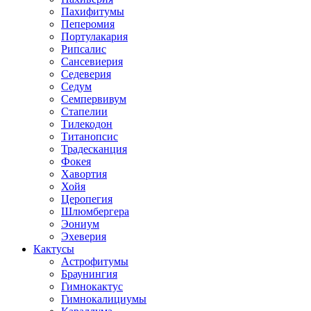
Пахифитумы
Пеперомия
Портулакария
Рипсалис
Сансевиерия
Седеверия
Седум
Семпервивум
Стапелии
Тилекодон
Титанопсис
Традесканция
Фокея
Хавортия
Хойя
Церопегия
Шлюмбергера
Эониум
Эхеверия
Кактусы
Астрофитумы
Браунингия
Гимнокактус
Гимнокалициумы