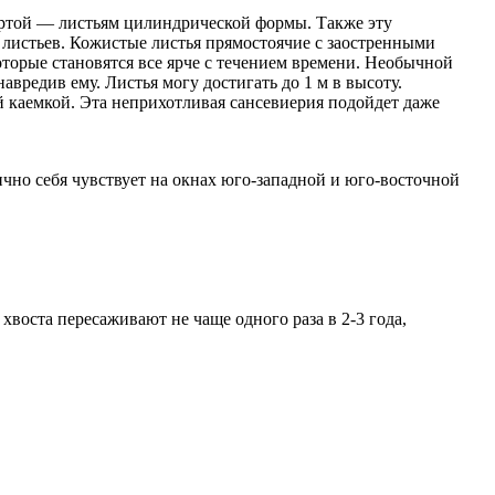
 чертой — листьям цилиндрической формы. Также эту
 листьев. Кожистые листья прямостоячие с заостренными
торые становятся все ярче с течением времени. Необычной
вредив ему. Листья могу достигать до 1 м в высоту.
й каемкой. Эта неприхотливая сансевиерия подойдет даже
ично себя чувствует на окнах юго-западной и юго-восточной
воста пересаживают не чаще одного раза в 2-3 года,