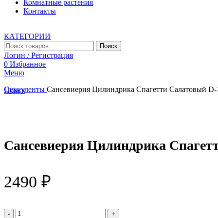
Комнатные растения
Контакты
КАТЕГОРИИ
Поиск
Логин / Регистрация
0
Избранное
Меню
Суккуленты
Сансевиерия Цилиндрика Спагетти Салатовый D-
Поиск
Увеличить
Сансевиерия Цилиндрика Спагетт
2490
₽
Количество