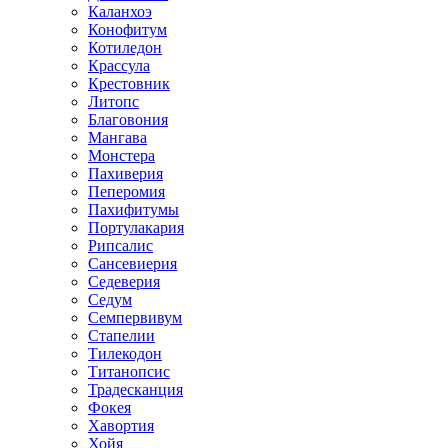
Каланхоэ
Конофитум
Котиледон
Крассула
Крестовник
Литопс
Благовония
Мангава
Монстера
Пахиверия
Пеперомия
Пахифитумы
Портулакария
Рипсалис
Сансевиерия
Седеверия
Седум
Семпервивум
Стапелии
Тилекодон
Титанопсис
Традесканция
Фокея
Хавортия
Хойя