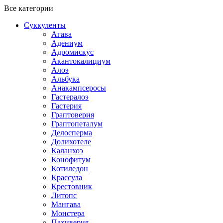
Все категории
Суккуленты
Агава
Адениум
Адромискус
Акантокалициум
Алоэ
Альбука
Анакампсеросы
Гастералоэ
Гастерия
Граптоверия
Граптопеталум
Делосперма
Долихотеле
Каланхоэ
Конофитум
Котиледон
Крассула
Крестовник
Литопс
Мангава
Монстера
Пахиверия