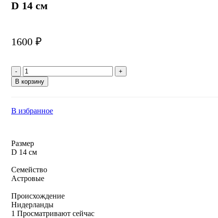
D 14 см
1600
₽
Количество
товара
В корзину
Сенецио
(Крестовник)
Хаворта
В избранное
Монт
Бланк
D
14
Размер
см
D 14 см
Семейство
Астровые
Происхождение
Нидерланды
1
Просматривают сейчас