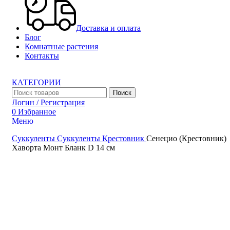
Доставка и оплата
Блог
Комнатные растения
Контакты
КАТЕГОРИИ
Поиск
Логин / Регистрация
0
Избранное
Меню
Суккуленты
Суккуленты
Крестовник
Сенецио (Крестовник)
Поиск
Хаворта Монт Бланк D 14 см