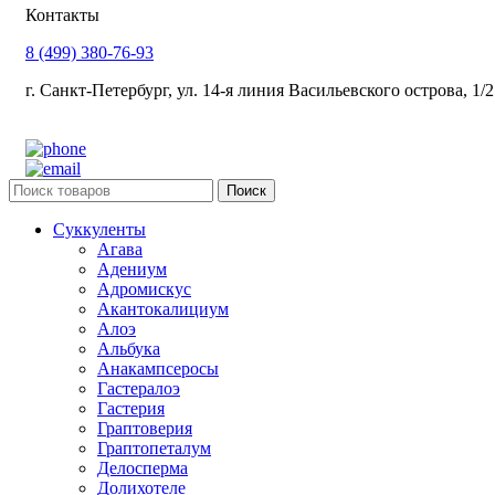
Контакты
8 (499) 380-76-93
г. Санкт-Петербург, ул. 14-я линия Васильевского острова, 1/2
Поиск
Суккуленты
Агава
Адениум
Адромискус
Акантокалициум
Алоэ
Альбука
Анакампсеросы
Гастералоэ
Гастерия
Граптоверия
Граптопеталум
Делосперма
Долихотеле