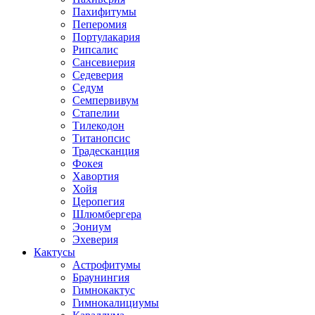
Пахифитумы
Пеперомия
Портулакария
Рипсалис
Сансевиерия
Седеверия
Седум
Семпервивум
Стапелии
Тилекодон
Титанопсис
Традесканция
Фокея
Хавортия
Хойя
Церопегия
Шлюмбергера
Эониум
Эхеверия
Кактусы
Астрофитумы
Браунингия
Гимнокактус
Гимнокалициумы