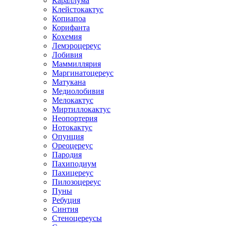
Караллума
Клейстокактус
Копиапоа
Корифанта
Кохемия
Лемэроцереус
Лобивия
Маммиллярия
Маргинатоцереус
Матукана
Медиолобивия
Мелокактус
Миртиллокактус
Неопортерия
Нотокактус
Опунция
Ореоцереус
Пародия
Пахиподиум
Пахицереус
Пилозоцереус
Пуны
Ребуция
Синтия
Стеноцереусы