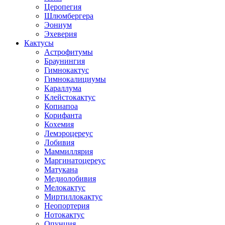
Церопегия
Шлюмбергера
Эониум
Эхеверия
Кактусы
Астрофитумы
Браунингия
Гимнокактус
Гимнокалициумы
Караллума
Клейстокактус
Копиапоа
Корифанта
Кохемия
Лемэроцереус
Лобивия
Маммиллярия
Маргинатоцереус
Матукана
Медиолобивия
Мелокактус
Миртиллокактус
Неопортерия
Нотокактус
Опунция