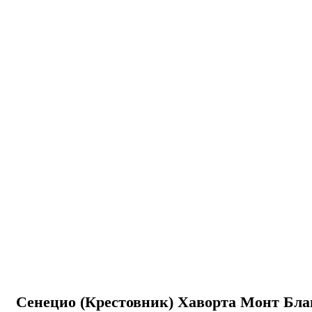
Сенецио (Крестовник) Хаворта Монт Бл