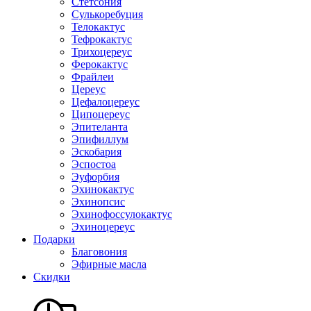
Стетсония
Сулькоребуция
Телокактус
Тефрокактус
Трихоцереус
Ферокактус
Фрайлеи
Цереус
Цефалоцереус
Ципоцереус
Эпителанта
Эпифиллум
Эскобария
Эспостоа
Эуфорбия
Эхинокактус
Эхинопсис
Эхинофоссулокактус
Эхиноцереус
Подарки
Благовония
Эфирные масла
Скидки