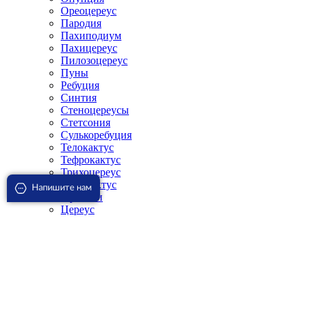
Ореоцереус
Пародия
Пахиподиум
Пахицереус
Пилозоцереус
Пуны
Ребуция
Синтия
Стеноцереусы
Стетсония
Сулькоребуция
Телокактус
Тефрокактус
Трихоцереус
Ферокактус
Напишите нам
Фрайлеи
Цереус
Цефалоцереус
Ципоцереус
Эпителанта
Эпифиллум
Эскобария
Эспостоа
Эуфорбия
Эхинокактус