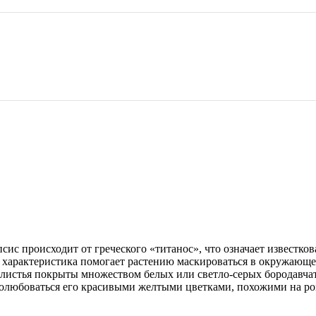
сис происходит от греческого «титанос», что означает известкова
 характеристика помогает растению маскироваться в окружающе
 листья покрыты множеством белых или светло-серых бородавчат
полюбоваться его красивыми желтыми цветками, похожими на р