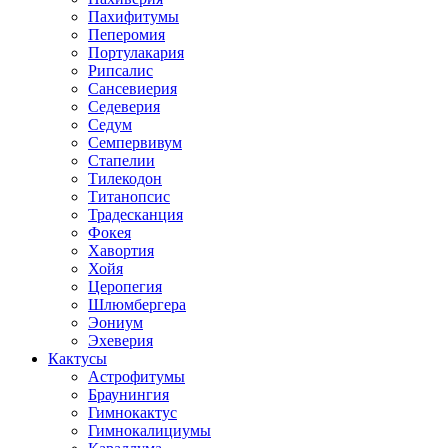
Пахифитумы
Пеперомия
Портулакария
Рипсалис
Сансевиерия
Седеверия
Седум
Семпервивум
Стапелии
Тилекодон
Титанопсис
Традесканция
Фокея
Хавортия
Хойя
Церопегия
Шлюмбергера
Эониум
Эхеверия
Кактусы
Астрофитумы
Браунингия
Гимнокактус
Гимнокалициумы