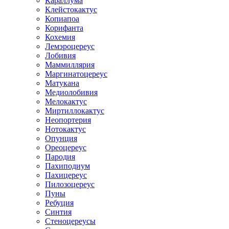
Караллума
Клейстокактус
Копиапоа
Корифанта
Кохемия
Лемэроцереус
Лобивия
Маммиллярия
Маргинатоцереус
Матукана
Медиолобивия
Мелокактус
Миртиллокактус
Неопортерия
Нотокактус
Опунция
Ореоцереус
Пародия
Пахиподиум
Пахицереус
Пилозоцереус
Пуны
Ребуция
Синтия
Стеноцереусы