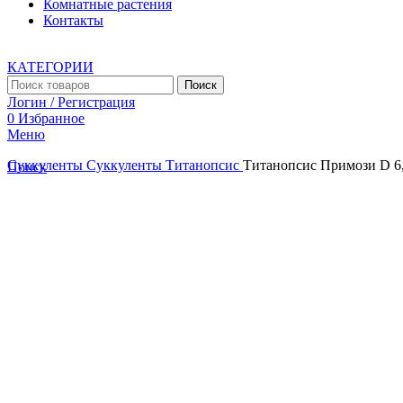
Комнатные растения
Контакты
КАТЕГОРИИ
Поиск
Логин / Регистрация
0
Избранное
Меню
Суккуленты
Суккуленты
Титанопсис
Титанопсис Примози D 6
Поиск
Увеличить