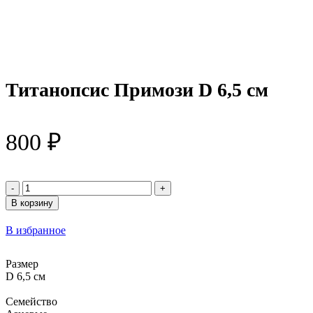
Титанопсис Примози D 6,5 см
800
₽
Количество
товара
В корзину
Титанопсис
Примози
В избранное
D
6,5
см
Размер
D 6,5 см
Семейство