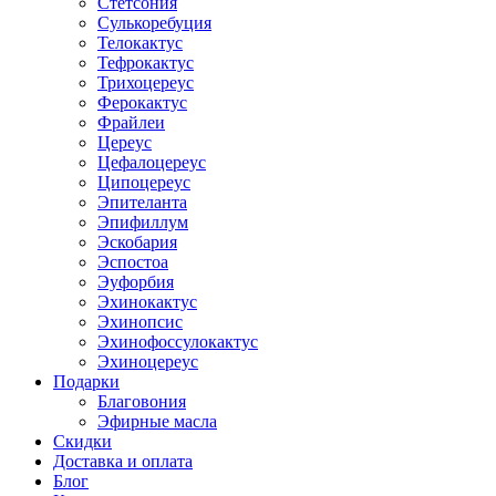
Стетсония
Сулькоребуция
Телокактус
Тефрокактус
Трихоцереус
Ферокактус
Фрайлеи
Цереус
Цефалоцереус
Ципоцереус
Эпителанта
Эпифиллум
Эскобария
Эспостоа
Эуфорбия
Эхинокактус
Эхинопсис
Эхинофоссулокактус
Эхиноцереус
Подарки
Благовония
Эфирные масла
Скидки
Доставка и оплата
Блог