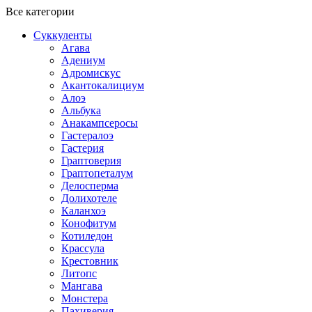
Все категории
Суккуленты
Агава
Адениум
Адромискус
Акантокалициум
Алоэ
Альбука
Анакампсеросы
Гастералоэ
Гастерия
Граптоверия
Граптопеталум
Делосперма
Долихотеле
Каланхоэ
Конофитум
Котиледон
Крассула
Крестовник
Литопс
Мангава
Монстера
Пахиверия