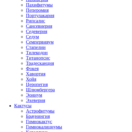
Пахифитумы
Пеперомия
Портулакария
Рипсалис
Сансевиерия
Седеверия
Седум
Семпервивум
Стапелии
Тилекодон
Титанопсис
Традесканция
Фокея
Хавортия
Хойя
Церопегия
Шлюмбергера
Эониум
Эхеверия
Кактусы
Астрофитумы
Браунингия
Гимнокактус
Гимнокалициумы