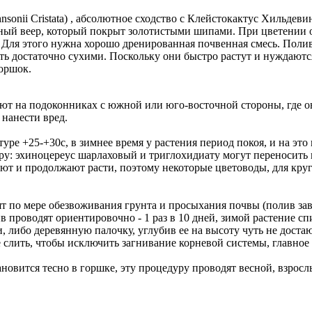
hnsonii Cristata) , абсолютное сходство с Клейстокактус Хильд
дный веер, который покрыт золотистыми шипами. При цветении 
. Для этого нужна хорошо дренированная почвенная смесь. Полив
ь достаточно сухими. Поскольку они быстро растут и нуждаются
горшок.
ют на подоконниках с южной или юго-восточной стороны, где о
 нанести вред.
туре +25-+30c, в зимнее время у растения период покоя, и на эт
еру: эхиноцереус шарлаховый и триглохидиату могут переносить 
вают и продолжают расти, поэтому некоторые цветоводы, для кр
 по мере обезвоживания грунта и просыхания почвы (полив зав
в проводят ориентировочно - 1 раз в 10 дней, зимой растение спи
, либо деревянную палочку, углубив ее на высоту чуть не доста
слить, чтобы исключить загнивание корневой системы, главное п
ановится тесно в горшке, эту процедуру проводят весной, взросл