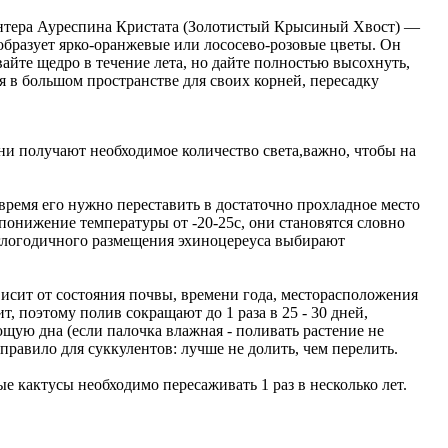
евинтера Ауреспина Кристата (Золотистый Крысиный Хвост) —
образует ярко-оранжевые или лососево-розовые цветы. Он
айте щедро в течение лета, но дайте полностью высохнуть,
 в большом пространстве для своих корней, пересадку
ни получают необходимое количество света,важно, чтобы на
о время его нужно переставить в достаточно прохладное место
понижение температуры от -20-25c, они становятся словно
углогодичного размещения эхиноцереуса выбирают
исит от состояния почвы, времени года, месторасположения
т, поэтому полив сокращают до 1 раза в 25 - 30 дней,
ющую дна (если палочка влажная - поливать растение не
равило для суккулентов: лучше не долить, чем перелить.
ые кактусы необходимо пересаживать 1 раз в несколько лет.