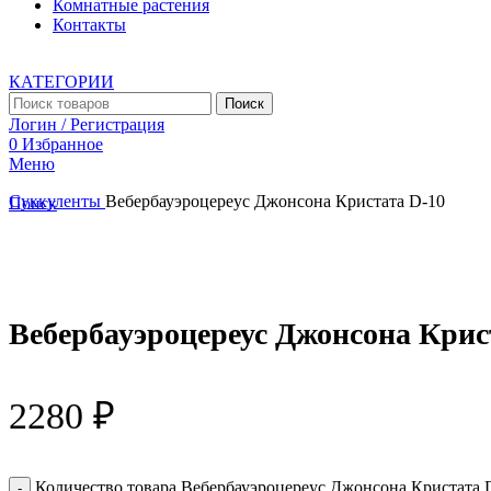
Комнатные растения
Контакты
КАТЕГОРИИ
Поиск
Логин / Регистрация
0
Избранное
Меню
Суккуленты
Вебербауэроцереус Джонсона Кристата D-10
Поиск
Увеличить
Вебербауэроцереус Джонсона Крис
2280
₽
Количество товара Вебербауэроцереус Джонсона Кристата 