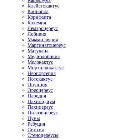
Караллума
Клейстокактус
Копиапоа
Корифанта
Кохемия
Лемэроцереус
Лобивия
Маммиллярия
Маргинатоцереус
Матукана
Медиолобивия
Мелокактус
Миртиллокактус
Неопортерия
Нотокактус
Опунция
Ореоцереус
Пародия
Пахиподиум
Пахицереус
Пилозоцереус
Пуны
Ребуция
Синтия
Стеноцереусы