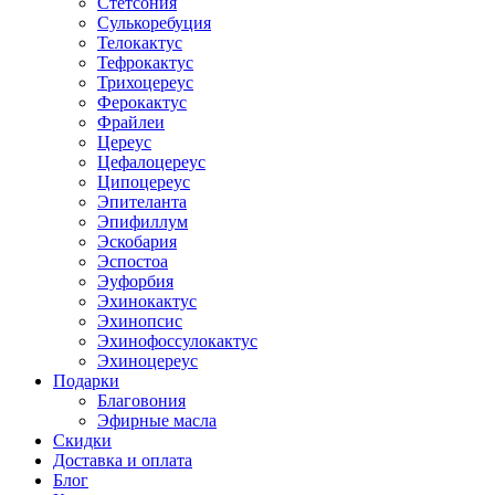
Стетсония
Сулькоребуция
Телокактус
Тефрокактус
Трихоцереус
Ферокактус
Фрайлеи
Цереус
Цефалоцереус
Ципоцереус
Эпителанта
Эпифиллум
Эскобария
Эспостоа
Эуфорбия
Эхинокактус
Эхинопсис
Эхинофоссулокактус
Эхиноцереус
Подарки
Благовония
Эфирные масла
Скидки
Доставка и оплата
Блог