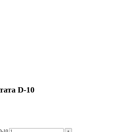
тата D-10
D-10