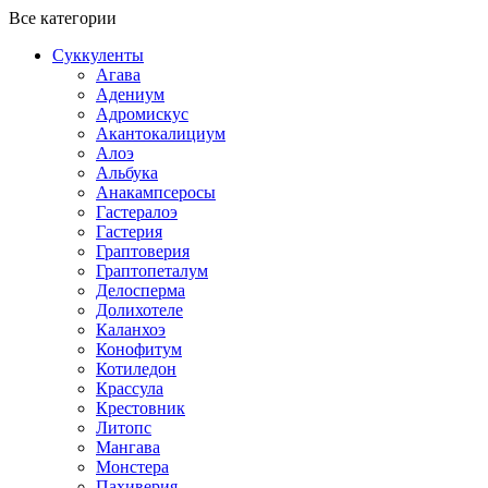
Все категории
Суккуленты
Агава
Адениум
Адромискус
Акантокалициум
Алоэ
Альбука
Анакампсеросы
Гастералоэ
Гастерия
Граптоверия
Граптопеталум
Делосперма
Долихотеле
Каланхоэ
Конофитум
Котиледон
Крассула
Крестовник
Литопс
Мангава
Монстера
Пахиверия