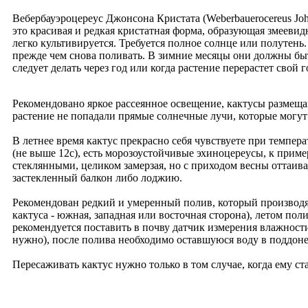
Вебербауэроцереус Джонсона Кристата (Weberbauerocereus Jo
это красивая и редкая кристатная форма, образующая змееви
легко культивируется. Требуется полное солнце или полутень
прежде чем снова поливать. В зимние месяцы они должны быт
следует делать через год или когда растение перерастет свой 
Рекомендовано яркое рассеянное освещение, кактусы размеща
растение не попадали прямые солнечные лучи, которые могут
В летнее время кактус прекрасно себя чувствуете при темпера
(не выше 12c), есть морозоустойчивые эхиноцереусы, к прим
стеклянными, целиком замерзая, но с приходом весны оттаи
застекленный балкон либо лоджию.
Рекомендован редкий и умеренный полив, который производят
кактуса - южная, западная или восточная сторона), летом поли
рекомендуется поставить в почву датчик измерения влажности
нужно), после полива необходимо оставшуюся воду в поддоне 
Пересаживать кактус нужно только в том случае, когда ему ст