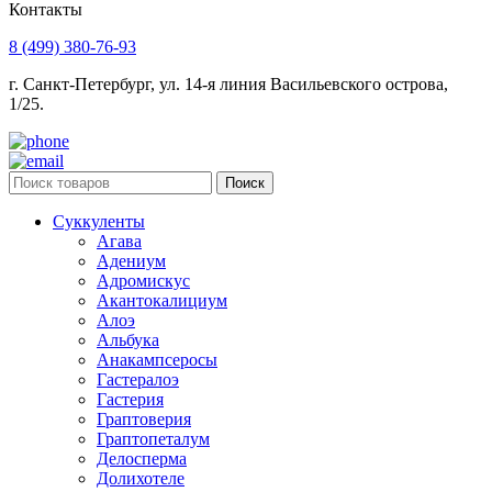
Контакты
8 (499) 380-76-93
г. Санкт-Петербург, ул. 14-я линия Васильевского острова,
1/25.
Поиск
Суккуленты
Агава
Адениум
Адромискус
Акантокалициум
Алоэ
Альбука
Анакампсеросы
Гастералоэ
Гастерия
Граптоверия
Граптопеталум
Делосперма
Долихотеле