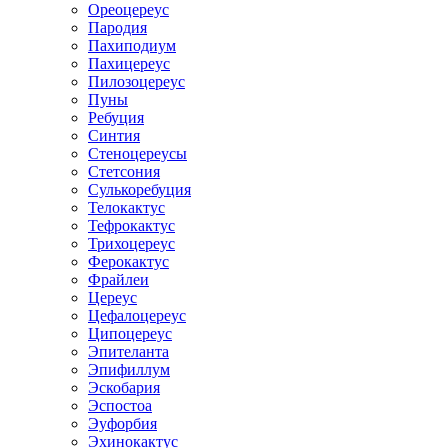
Ореоцереус
Пародия
Пахиподиум
Пахицереус
Пилозоцереус
Пуны
Ребуция
Синтия
Стеноцереусы
Стетсония
Сулькоребуция
Телокактус
Тефрокактус
Трихоцереус
Ферокактус
Фрайлеи
Цереус
Цефалоцереус
Ципоцереус
Эпителанта
Эпифиллум
Эскобария
Эспостоа
Эуфорбия
Эхинокактус