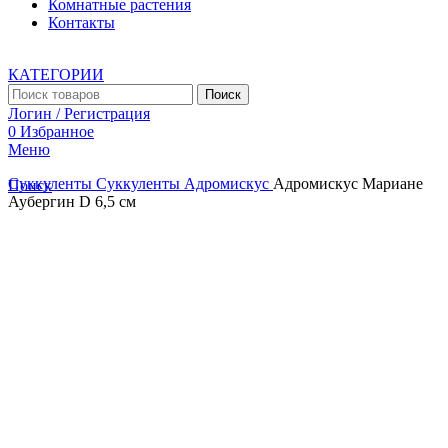
Комнатные растения
Контакты
КАТЕГОРИИ
Поиск
Логин / Регистрация
0
Избранное
Меню
Суккуленты
Суккуленты
Адромискус
Адромискус Мариане
Поиск
Аубергин D 6,5 см
Увеличить