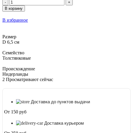
Количество
товара
В корзину
Адромискус
Мариане
В избранное
Аубергин
D
6,5
Размер
см
D 6,5 см
Семейство
Толстянковые
Происхождение
Нидерланды
2
Просматривают сейчас
Доставка до пунктов выдачи
От 150 руб
Доставка курьером