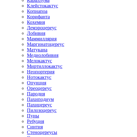
Караллума
Клейстокактус
Копиапоа
Корифанта
Кохемия
Лемэроцереус
Лобивия
Маммиллярия
Маргинатоцереус
Матукана
Медиолобивия
Мелокактус
Миртиллокактус
Неопортерия
Нотокактус
Опунция
Ореоцереус
Пародия
Пахиподиум
Пахицереус
Пилозоцереус
Пуны
Ребуция
Синтия
Стеноцереусы