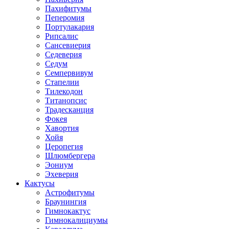
Пахифитумы
Пеперомия
Портулакария
Рипсалис
Сансевиерия
Седеверия
Седум
Семпервивум
Стапелии
Тилекодон
Титанопсис
Традесканция
Фокея
Хавортия
Хойя
Церопегия
Шлюмбергера
Эониум
Эхеверия
Кактусы
Астрофитумы
Браунингия
Гимнокактус
Гимнокалициумы