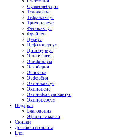
Стетсония
Сулькоребуция
Телокактус
Тефрокактус
Трихоцереус
Ферокактус
Фрайлеи
Цереус
Цефалоцереус
Ципоцереус
Эпителанта
Эпифиллум
Эскобария
Эспостоа
Эуфорбия
Эхинокактус
Эхинопсис
Эхинофоссулокактус
Эхиноцереус
Подарки
Благовония
Эфирные масла
Скидки
Доставка и оплата
Блог