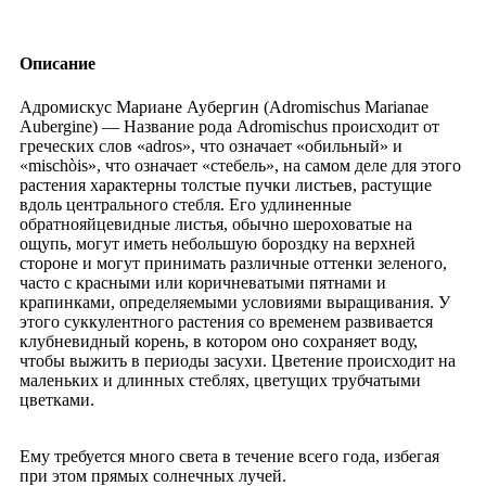
Описание
Адромискус Мариане Аубергин (Adromischus Marianae
Aubergine) — Название рода Adromischus происходит от
греческих слов «adros», что означает «обильный» и
«mischòis», что означает «стебель», на самом деле для этого
растения характерны толстые пучки листьев, растущие
вдоль центрального стебля. Его удлиненные
обратнояйцевидные листья, обычно шероховатые на
ощупь, могут иметь небольшую бороздку на верхней
стороне и могут принимать различные оттенки зеленого,
часто с красными или коричневатыми пятнами и
крапинками, определяемыми условиями выращивания. У
этого суккулентного растения со временем развивается
клубневидный корень, в котором оно сохраняет воду,
чтобы выжить в периоды засухи. Цветение происходит на
маленьких и длинных стеблях, цветущих трубчатыми
цветками.
Ему требуется много света в течение всего года, избегая
при этом прямых солнечных лучей.