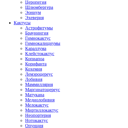
Церопегия
Шлюмбергера
Эониум
Эхеверия
Кактусы
Астрофитумы
Браунингия
Гимнокактус
Гимнокалициумы
Караллума
Клейстокактус
Копиапоа
Корифанта
Кохемия
Лемэроцереус
Лобивия
Маммиллярия
Маргинатоцереус
Матукана
Медиолобивия
Мелокактус
Миртиллокактус
Неопортерия
Нотокактус
Опунция