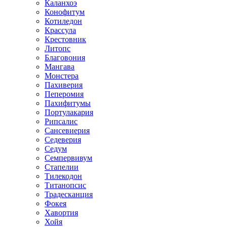
Каланхоэ
Конофитум
Котиледон
Крассула
Крестовник
Литопс
Благовония
Мангава
Монстера
Пахиверия
Пеперомия
Пахифитумы
Портулакария
Рипсалис
Сансевиерия
Седеверия
Седум
Семпервивум
Стапелии
Тилекодон
Титанопсис
Традесканция
Фокея
Хавортия
Хойя