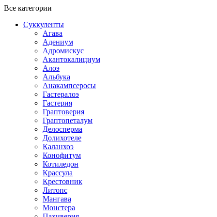
Все категории
Суккуленты
Агава
Адениум
Адромискус
Акантокалициум
Алоэ
Альбука
Анакампсеросы
Гастералоэ
Гастерия
Граптоверия
Граптопеталум
Делосперма
Долихотеле
Каланхоэ
Конофитум
Котиледон
Крассула
Крестовник
Литопс
Мангава
Монстера
Пахиверия